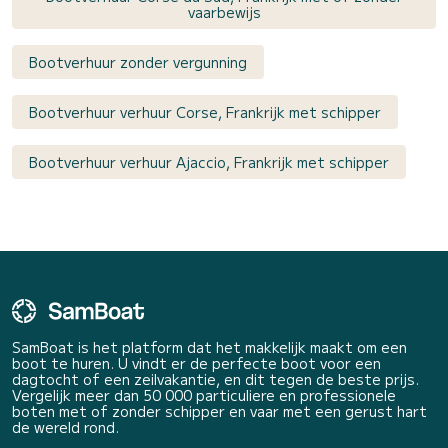
vaarbewijs
Bootverhuur zonder vergunning
Bootverhuur verhuur Corse, Frankrijk met schipper
Bootverhuur verhuur Ajaccio, Frankrijk met schipper
SamBoat is het platform dat het makkelijk maakt om een
boot te huren. U vindt er de perfecte boot voor een
dagtocht of een zeilvakantie, en dit tegen de beste prijs.
Vergelijk meer dan 50 000 particuliere en professionele
boten met of zonder schipper en vaar met een gerust hart
de wereld rond.