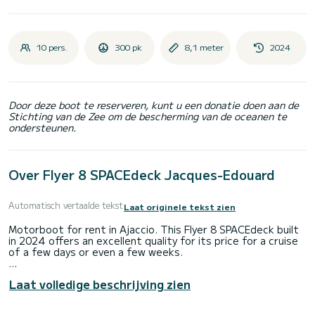
10 pers.
300 pk
8,1 meter
2024
Door deze boot te reserveren, kunt u een donatie doen aan de
Stichting van de Zee om de bescherming van de oceanen te
ondersteunen.
Over Flyer 8 SPACEdeck Jacques-Edouard
Automatisch vertaalde tekst
Laat originele tekst zien
Motorboot for rent in Ajaccio. This Flyer 8 SPACEdeck built
in 2024 offers an excellent quality for its price for a cruise
of a few days or even a few weeks.
You are guaranteed to spend an exceptional day or week on
Laat volledige beschrijving zien
this 8 meter boat. The capacity of this boat is passengers.
Het heeft de volgende uitrusting: Boegschroef.