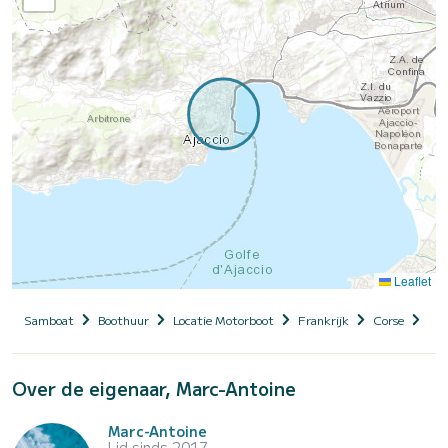
Leaflet
Samboat
Boothuur
Locatie Motorboot
Frankrijk
Corse
Cor
Over de eigenaar, Marc-Antoine
Marc-Antoine
Lid sinds 2017