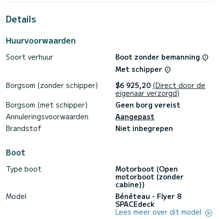
Wij nodigen u uit om rechtstreeks een aanvraag bij ons te
Details
Huurvoorwaarden
Soort verhuur
Boot zonder bemanning
Met schipper
Borgsom (zonder schipper)
$6 925,20
(Direct door de
eigenaar verzorgd)
Borgsom (met schipper)
Geen borg vereist
Annuleringsvoorwaarden
Aangepast
Brandstof
Niet inbegrepen
Boot
Type boot
Motorboot (Open
motorboot (zonder
cabine))
Model
Bénéteau - Flyer 8
SPACEdeck
Lees meer over dit model