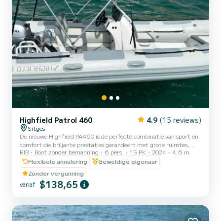
Highfield Patrol 460
4.9
(15 reviews)
Sitges
De nieuwe Highfield PA460 is de perfecte combinatie van sport en
comfort die briljante prestaties garandeert met grote ruimtes,
RIB
Boot zonder bemanning
6 pers.
15 PK
2024
4.6 m
uniek in zijn compacte, maar zeer efficiënte lijn. Dankzij het
ontwerp is de maximale capaciteit 6 personen.
Flexibele annulering
Geweldige eigenaar
Zonder vergunning
$138,65
vanaf