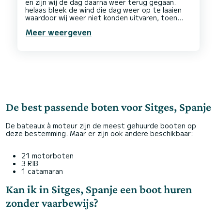
en zijn wij de dag daarna weer terug gegaan.
helaas bleek de wind die dag weer op te laaien
waardoor wij weer niet konden uitvaren, toen
hebben wij een aanbod gekregen voor een
Meer weergeven
upgrate met kapitein.
Een waanzinnige ervaring!
Het personeel is vriendelijk communiceren goed
en denken mee!
De best passende boten voor Sitges, Spanje
De bateaux à moteur zijn de meest gehuurde booten op
deze bestemming. Maar er zijn ook andere beschikbaar:
21 motorboten
3 RIB
1 catamaran
Kan ik in Sitges, Spanje een boot huren
zonder vaarbewijs?