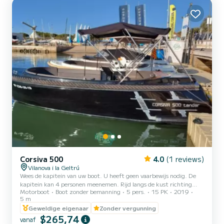
Corsiva 500
4.0
(1 reviews)
Vilanova i la Geltrú
Wees de kapitein van uw boot. U heeft geen vaarbewijs nodig. De
kapitein kan 4 personen meenemen. Rijd langs de kust richting
Motorboot
Boot zonder bemanning
5 pers.
15 PK
2019
Sitges, of, als je dat liever hebt, richting Cubelles, Calafell. Zwem
5 m
en gun jezelf wat tijd om te ontspannen. Heb je het nog nooit
Geweldige eigenaar
Zonder vergunning
eerder gedaan? Geen probleem, wij nemen altijd de tijd om uit te
$265,74
leggen hoe de boot werkt en wat te doen in geval van nood. We
vanaf