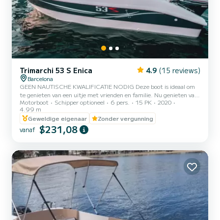
Trimarchi 53 S Enica
4.9
(15 reviews)
Barcelona
GEEN NAUTISCHE KWALIFICATIE NODIG Deze boot is ideaal om
te genieten van een uitje met vrienden en familie. Nu genieten van
Motorboot
Schipper optioneel
6 pers.
15 PK
2020
de zomer en vrijheid is iets onverslaanbaars. Geniet van de zee, de
4.99 m
zomer en het gezelschap met onze titelloze boot. Let op: Voor
Geweldige eigenaar
Zonder vergunning
uitzonderlijke schoonmaakbeurten kunnen kosten in rekening
$231,08
worden gebracht. Het is belangrijk dat zij de boot schoon
vanaf
opleveren. ------------------------- - Bij slecht weer: regen meer dan
40% van de dag of bij windkracht groter dan windkrac...