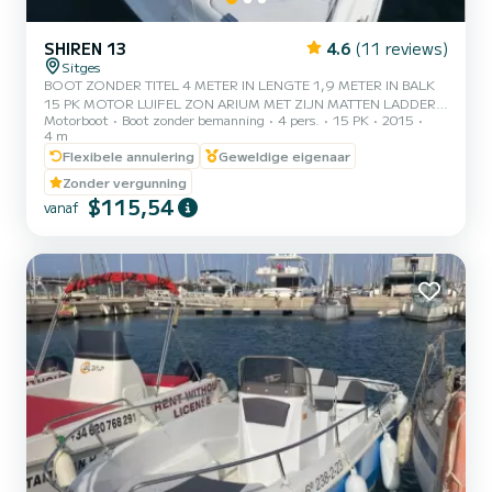
SHIREN 13
4.6
(11 reviews)
Sitges
BOOT ZONDER TITEL 4 METER IN LENGTE 1,9 METER IN BALK
15 PK MOTOR LUIFEL ZON ARIUM MET ZIJN MATTEN LADDER
Motorboot
Boot zonder bemanning
4 pers.
15 PK
2015
VOOR DE BADKAMER CAPACITEIT VOOR 4 PERSONEN.
4 m
Flexibele annulering
Geweldige eigenaar
Zonder vergunning
$115,54
vanaf