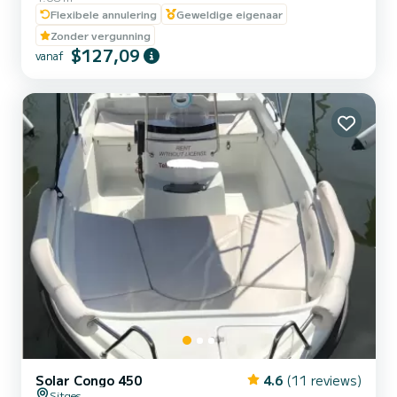
cockpitboot Uitgerust voor het instapniveau matroos; de 475
Flexibele annulering
Geweldige eigenaar
aXess biedt nog meer met enkele van de meest populaire extra's.
Zonder vergunning
$127,09
vanaf
Solar Congo 450
4.6
(11 reviews)
Sitges