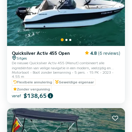
Quicksilver Activ 455 Open
4.8
(6 reviews)
Sitges
De nieuwe Quicksilver Activ 455 (Menut) combineert alle
ingrediënten van veilige navigatie in een modern, veelzijdig en
Motorboot
Boot zonder bemanning
5 pers.
15 PK
2023
ergonomisch voorstel. Kom aan boord met familie en vrienden en
4.55 m
bereid je voor op een ontspannen en leuke zeiltocht. Huur onze
Flexibele annulering
Geweldige eigenaar
basisboot zodat je kunt gaan zeilen en kunt genieten van alle
baaien van Garraf.
Zonder vergunning
$138,65
vanaf