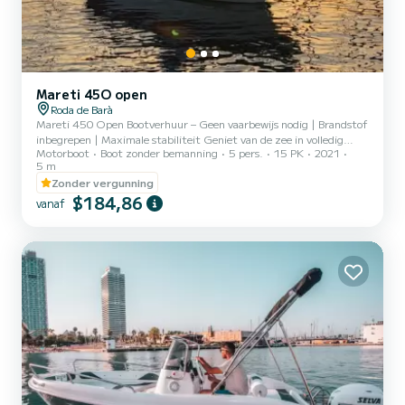
Mareti 45O open
Roda de Barà
Mareti 450 Open Bootverhuur – Geen vaarbewijs nodig | Brandstof
inbegrepen | Maximale stabiliteit Geniet van de zee in volledig
Motorboot
Boot zonder bemanning
5 pers.
15 PK
2021
comfort, veiligheid en ontspanning met onze Mareti 450 Open.
5 m
Een moderne en zeer stabiele boot die geen vaarbewijs vereist,
Zonder vergunning
ideaal voor beginners en voor iedereen die wil ontspannen en
$184,86
genieten van een perfecte dag op het water. Deze boot is gebouwd
vanaf
in 2021 en heeft een lengte van 5 meter en een breedte van 2
meter, wat zorgt voor uitstekende stabiliteit in vergelijki...