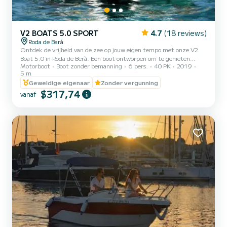
V2 BOATS 5.0 SPORT
4.7
(18 reviews)
Roda de Barà
Ontdek de vrijheid van de zee op jouw eigen tempo met onze V2
Boat 5.0 in Roda de Berà.️ Een boot ontworpen om te genieten
Motorboot
Boot zonder bemanning
6 pers.
40 PK
2019
zonder haast: anker in baaien, ontspan in de zon of deel een hapje
5 m
met uitzicht op de Middellandse Zee. Jij bepaalt het plan.️
Geweldige eigenaar
Zonder vergunning
$317,74
vanaf