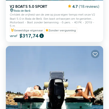
V2 BOATS 5.0 SPORT
4.7
(18 reviews)
Roda de Barà
Ontdek de vrijheid van de zee op jouw eigen tempo met onze V2
Boat 5.0 in Roda de Berà. Een boot ontworpen om te genieten
Motorboot
Boot zonder bemanning
6 pers.
40 PK
2019
zonder haast: anker in baaien, ontspan in de zon of deel een
5 m
aperitief met uitzicht op de Middellandse Zee. Jij bepaalt het plan
Geweldige eigenaar
Zonder vergunning
$317,74
vanaf