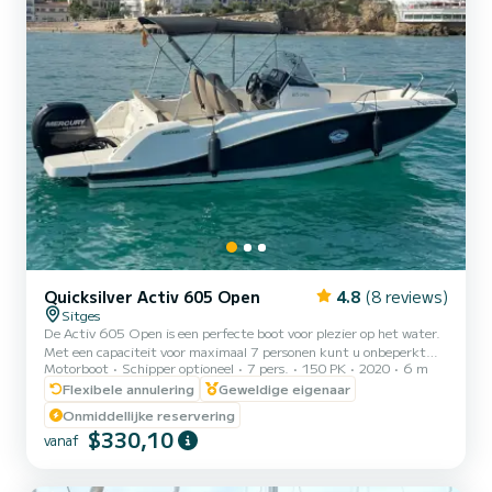
Quicksilver Activ 605 Open
4.8
(8 reviews)
Sitges
De Activ 605 Open is een perfecte boot voor plezier op het water.
Met een capaciteit voor maximaal 7 personen kunt u onbeperkt
Motorboot
Schipper optioneel
7 pers.
150 PK
2020
6 m
genieten met familie en vrienden. Het valt op door zijn comfort,
ergonomie en functionaliteit en is de perfecte boot om de kust te
Flexibele annulering
Geweldige eigenaar
verkennen of te genieten van vissen. Een Mercury-
Onmiddellijke reservering
buitenboordmotor van 150 pk zorgt voor veilige navigatie. Het
$330,10
vanaf
heeft een hoog vrijboord zodat kinderen en volwassenen zich
gemakkelijk rond de boot kunnen bewegen. Bovendien
vergemakkelijkt de...