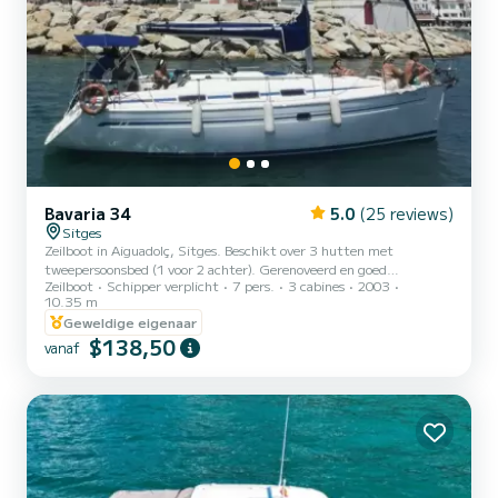
Bavaria 34
5.0
(25 reviews)
Sitges
Zeilboot in Aiguadolç, Sitges. Beschikt over 3 hutten met
tweepersoonsbed (1 voor 2 achter). Gerenoveerd en goed
Zeilboot
Schipper verplicht
7 pers.
3 cabines
2003
onderhouden. Capaciteit voor 7 personen + schipper. Aangemeerd
10.35 m
in een rustige omgeving.
Geweldige eigenaar
$138,50
vanaf