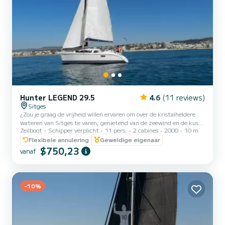
Hunter LEGEND 29.5
4.6
(11 reviews)
Sitges
¿Zou je graag de vrijheid willen ervaren om over de kristalheldere
wateren van Sitges te varen, genietend van de zeewind en de kust
Zeilboot
Schipper verplicht
11 pers.
2 cabines
2000
10 m
verkennen vanuit een uniek perspectief? In onze
zeilbootverhuurservice bieden we je de kans om een onvergetelijke
Flexibele annulering
Geweldige eigenaar
ervaring te beleven in de Middellandse Zee. We passen onze
$750,23
vanaf
schema's aan op basis van jouw voorkeuren. Je kunt genieten van
een ontspannende dag op zee, een romantische zonsondergang of
zelfs speciale evenementen aan boord organiseren. Onze Prijzen: -2
uu...
-10%