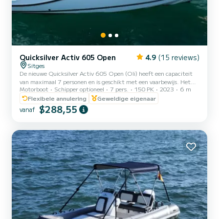
Quicksilver Activ 605 Open
4.9
(15 reviews)
Sitges
De nieuwe Quicksilver Activ 605 Open (Oli) heeft een capaciteit
van maximaal 7 personen en is geschikt met een vaarbewijs. Het
Motorboot
Schipper optioneel
7 pers.
150 PK
2023
6 m
valt op door zijn comfort, ergonomie en functionaliteit, het is de
perfecte boot om de kust te verkennen, watersporten te beoefenen
Flexibele annulering
Geweldige eigenaar
of te genieten van vissen. De 150 PK Mercury buitenboordmotor
$288,55
vanaf
garandeert een snelle en veilige navigatie waarmee je alle soorten
watersporten kunt beoefenen.