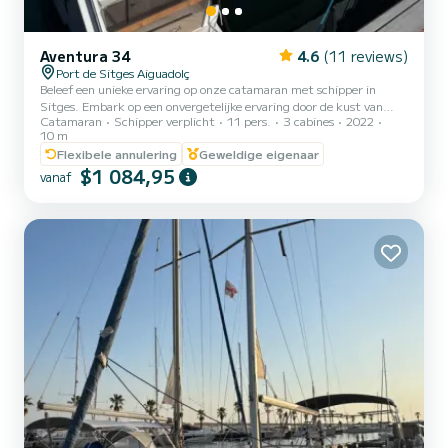
Aventura 34
4.6
(11 reviews)
Port de Sitges Aiguadolç
Beleef een unieke ervaring op onze catamaran met schipper in
Sitges. Embark op een onvergetelijke ervaring door de kust van
Catamaran
Schipper verplicht
11 pers.
3 cabines
2022
Sitges aan boord van onze luxe catamaran. Geniet van de
10 m
Middellandse Zee terwijl je ontspant en de meest indrukwekkende
Flexibele annulering
Geweldige eigenaar
landschappen van de regio verkent, alles onder leiding van onze
$1 084,95
professionele schipper. Of je nu wilt genieten van een dag zon, een
vanaf
ontspannende tocht maken of watersporten beoefenen, onze
schipperuitje is ontworpen om aan je behoeften te voldoen. De
schip...