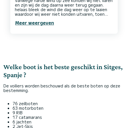
Vanwege harde wind op zee konden wij niet varen
en zijn wij de dag daarna weer terug gegaan.
helaas bleek de wind die dag weer op te laaien
waardoor wij weer niet konden uitvaren, toen
hebben wij een aanbod gekregen voor een
Meer weergeven
upgrate met kapitein.
Een waanzinnige ervaring!
Het personeel is vriendelijk communiceren goed
en denken mee!
Welke boot is het beste geschikt in Sitges,
Spanje ?
De voiliers worden beschouwd als de beste boten op deze
bestemming.
76 zeilboten
63 motorboten
9 RIB
17 catamarans
6 jachten
2 Jet-Skis