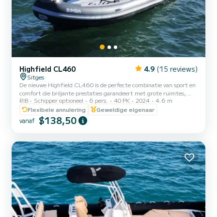
Highfield CL460
4.9
(15 reviews)
Sitges
De nieuwe Highfield CL460 is de perfecte combinatie van sport en
comfort die briljante prestaties garandeert met grote ruimtes,
RIB
Schipper optioneel
6 pers.
40 PK
2024
4.6 m
uniek in zijn compacte, maar zeer efficiënte lijn. Deze boot heeft
een Selva-motor van 40 pk die 20 knopen kan halen! Dankzij het
Flexibele annulering
Geweldige eigenaar
ontwerp is de maximale capaciteit 6 personen.
$138,50
vanaf