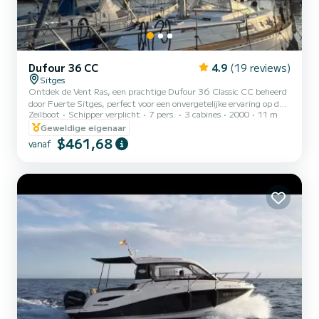
Dufour 36 CC
4.9
(19 reviews)
Sitges
Ontdek de Vent Ras, een prachtige Dufour 36 Classic CC beheerd
door Fuerte Sitges, perfect voor een onvergetelijke ervaring op de
Zeilboot
Schipper verplicht
7 pers.
3 cabines
2000
11 m
Middellandse Zee. Dit zeiljacht combineert perfect comfort,
prestaties en gemakkelijke bediening, ideaal voor zowel ontspannen
Geweldige eigenaar
uitstapjes als langere avonturen. Het ruime en gezellige ontwerp
$461,68
vanaf
maakt het een topkeuze om te genieten met familie of vrienden.
Beleef de ervaring. Stel je voor voor anker te liggen in kristalhelder
water, te eten in de kuip met uitzicht op ze...