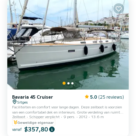
Bavaria 45 Cruiser
5.0
(25 reviews)
Sitges
Faciliteiten en comfort voor lange dagen. Deze zeilboot is voorzien
van een comfortabel dek en interieurs. Grote verdeling van ruimtes
Zeilboot
Schipper verplicht
9 pers.
2012
13.6 m
en autonomie voor de langere dagen met alle diensten aan boord.
Geweldige eigenaar
$357,80
vanaf