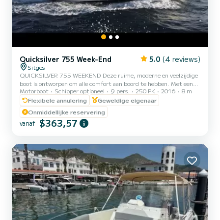
Quicksilver 755 Week-End
5.0
(4 reviews)
Sitges
QUICKSILVER 755 WEEKEND Deze ruime, moderne en veelzijdige
boot is ontworpen om alle comfort aan boord te hebben. Met een
Motorboot
Schipper optioneel
9 pers.
250 PK
2016
8 m
capaciteit voor 8 personen heeft u alles wat u nodig heeft om
spannende momenten met familie of vrienden door te brengen.
Flexibele annulering
Geweldige eigenaar
Geniet van een 360 graden uitzicht vanuit de lichte hut, of u nu
Onmiddellijke reservering
langs de kust van Garraf vaart of vanaf onze bevoorrechte ligplaats
$363,57
vanaf
in de haven van Aiguadolç en geniet van de prachtige
zonsondergangen. Het bad kan worden omgebouwd tot een
eethoek, een gr...