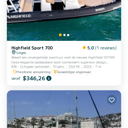
Highfield Sport 700
5.0
(1 reviews)
Sitges
Beleef een onvergetelijk avontuur met de nieuwe Highfield SP700!
Deze elegante opblaasbare boot combineert superieur design,
RIB
Schipper optioneel
10 pers.
250 PK
2024
7 m
kracht en comfort. Met een capaciteit voor 10 personen is het
perfect voor groepsreizen, sportvissen of wateractiviteiten.
Flexibele annulering
Geweldige eigenaar
Uitgerust met een Honda-buitenboordmotor van 250 pk van de
$346,26
vanaf
nieuwste generatie, biedt de SP700 u een onvergetelijke ervaring.