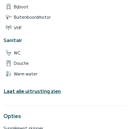
Bijboot
Buitenboordmotor
VHF
Sanitair
WC
Douche
Warm water
Laat alle uitrusting zien
Opties
Supplément skipper