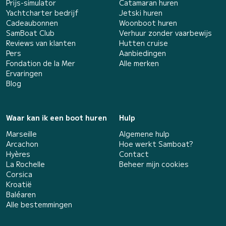
Prijs-simulator
Catamaran huren
Yachtcharter bedrijf
Jetski huren
Cadeaubonnen
Woonboot huren
SamBoat Club
Verhuur zonder vaarbewijs
Reviews van klanten
Hutten cruise
Pers
Aanbiedingen
Fondation de la Mer
Alle merken
Ervaringen
Blog
Waar kan ik een boot huren
Hulp
Marseille
Algemene hulp
Arcachon
Hoe werkt Samboat?
Hyères
Contact
La Rochelle
Beheer mijn cookies
Corsica
Kroatië
Baléaren
Alle bestemmingen