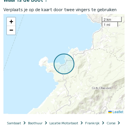
Verplaats je op de kaart door twee vingers te gebruiken
2 km
+
1 mi
−
Leaflet
Samboat
Boothuur
Locatie Motorboot
Frankrijk
Corse
Cor