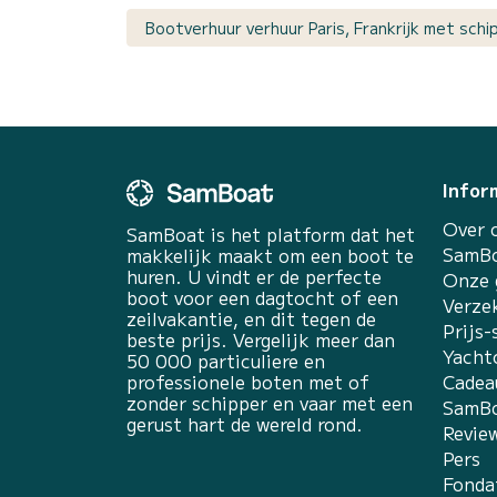
Bootverhuur verhuur Paris, Frankrijk met schi
Infor
Over 
SamBoat is het platform dat het
SamBo
makkelijk maakt om een boot te
huren. U vindt er de perfecte
Onze 
boot voor een dagtocht of een
Verze
zeilvakantie, en dit tegen de
Prijs-
beste prijs. Vergelijk meer dan
Yacht
50 000 particuliere en
professionele boten met of
Cadea
zonder schipper en vaar met een
SamBo
gerust hart de wereld rond.
Revie
Pers
Fonda