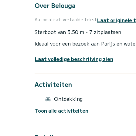
Over Belouga
Laat originele 
Automatisch vertaalde tekst
Sterboot van 5,50 m - 7 zitplaatsen
Ideaal voor een bezoek aan Parijs en wate
Rondleiding door Parijs in 2 uur.
Laat volledige beschrijving zien
Uitstapje bij zonsondergang< br>
Activiteiten
Ontdekking
Toon alle activiteiten