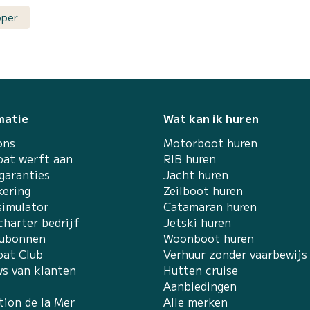
pper
matie
Wat kan ik huren
ons
Motorboot huren
at werft aan
RIB huren
garanties
Jacht huren
kering
Zeilboot huren
simulator
Catamaran huren
charter bedrijf
Jetski huren
ubonnen
Woonboot huren
at Club
Verhuur zonder vaarbewijs
ws van klanten
Hutten cruise
Aanbiedingen
tion de la Mer
Alle merken