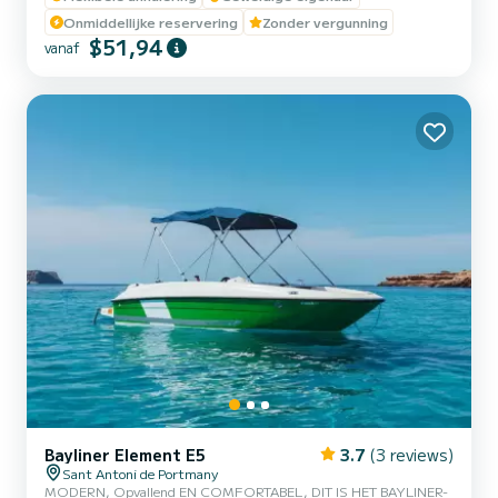
te ontdekken, te zonnebaden of te genieten van een dagje op zee
Onmiddellijke reservering
Zonder vergunning
met je partner, familie of vrienden. Aan de voorkant bevindt zich
$51,94
vanaf
een zonnedek en in het midden een tafel om aan t...
Bayliner Element E5
3.7
(3 reviews)
Sant Antoni de Portmany
MODERN, Opvallend EN COMFORTABEL, DIT IS HET BAYLINER-