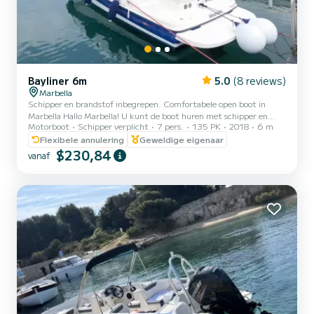
Bayliner 6m
5.0
(8 reviews)
Marbella
Schipper en brandstof inbegrepen. Comfortabele open boot in
Marbella Hallo Marbella! U kunt de boot huren met schipper en
Motorboot
Schipper verplicht
7 pers.
135 PK
2018
6 m
brandstof inbegrepen voor de volgende prijzen: 2u 220 €, 4u 330
€ en 8u 550 €. Als u de hele dag via de website boekt, boekt u de 8
Flexibele annulering
Geweldige eigenaar
uur durende reis en betaalt u in totaal 550 €. Ik laat u mijn boot
$230,84
vanaf
zien. Het is zeer comfortabel, met veel ruimte, met zitplaatsen
rondom, twee trappen om vanaf het water te komen, een voor- en
achterplatform van waaruit u een sprong in de z...