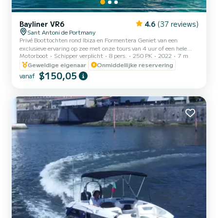
Bayliner VR6
4.6
(37 reviews)
Sant Antoni de Portmany
Privé Boottochten rond Ibiza en Formentera Geniet van een
exclusieve ervaring op zee met onze tours van 4 uur of een hele
Motorboot
Schipper verplicht
8 pers.
250 PK
2022
7 m
dag. Jij kiest de route en het tijdstip dat jou het beste uitkomt.
Alles inbegrepen: boot, schipper en brandstof. Geen extra kosten.
Geweldige eigenaar
Onmiddellijke reservering
Het zijn privétochten — je deelt de boot niet met anderen. Vertrek
$150,05
vanaf
vanaf de jachthaven van San Antonio de Portmany.
________________________________________ Route 1: Cala
Bassa, Cala Comte & Verborgen Baaien — 4 uur Een onvergetelijke
to...