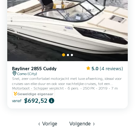
Bayliner 2855 Cuddy
5.0
(4 reviews)
Como (City)
Snel, zeer comfortabel motorjacht met luxe afwerking, ideaal voor
cruises van elke duur en ook voor nachtelijke cruises, tot een
Motorboot
Schipper verplicht
6 pers.
250 PK
2019
7 m
maximum van zes passagiers die kunnen genieten van alle
gemakken dankzij de stoelen en achterkussens en het prachtige
Geweldige eigenaar
zonnedek aan de voorzijde. De boot heeft ook een buitendouche en
$692,52
vanaf
een groot intrekbaar zonnedak, voor het geval van regen of koele
dagen kan een extra hoes worden geïnstalleerd om de passagiers en
de bestuurder te beschermen
‹
Vorige
Volgende
›