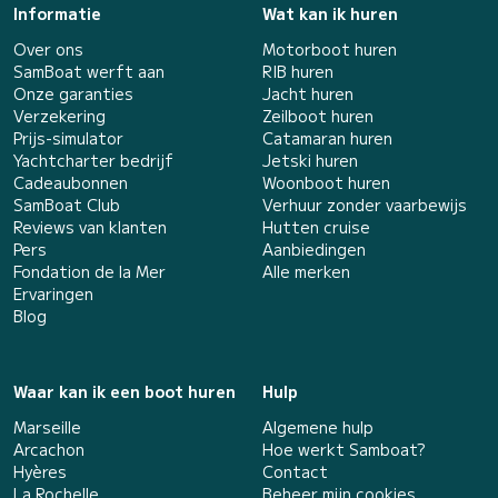
Informatie
Wat kan ik huren
Over ons
Motorboot huren
SamBoat werft aan
RIB huren
Onze garanties
Jacht huren
Verzekering
Zeilboot huren
Prijs-simulator
Catamaran huren
Yachtcharter bedrijf
Jetski huren
Cadeaubonnen
Woonboot huren
SamBoat Club
Verhuur zonder vaarbewijs
Reviews van klanten
Hutten cruise
Pers
Aanbiedingen
Fondation de la Mer
Alle merken
Ervaringen
Blog
Waar kan ik een boot huren
Hulp
Marseille
Algemene hulp
Arcachon
Hoe werkt Samboat?
Hyères
Contact
La Rochelle
Beheer mijn cookies