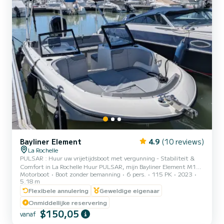
Bayliner Element
4.9
(10 reviews)
La Rochelle
PULSAR : Huur uw vrijetijdsboot met vergunning - Stabiliteit &
Comfort in La Rochelle Huur PULSAR, mijn Bayliner Element M17
Motorboot
Boot zonder bemanning
6 pers.
115 PK
2023
(2023), ideaal voor een rustig uitje met familie of vrienden vanuit
5.18 m
de haven van Les Minimes in La Rochelle Maximale stabiliteit : Zijn
Flexibele annulering
Geweldige eigenaar
unieke M-romp voorkomt dat de boot overhelt. Het is het meest
geruststellende model voor kinderen of beginners. Uitgerust met 6
Onmiddellijke reservering
automatische reddingsvesten, zult u veilig zijn tijdens uw hele
$150,05
vanaf
vaartocht. Capaciteit: 6 personen (optimale c...