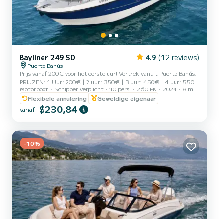
Bayliner 249 SD
4.9
(12 reviews)
Puerto Banús
Prijs vanaf 200€ voor het eerste uur! Vertrek vanuit Puerto Banús.
PRIJZEN: 1 Uur: 200€ | 2 uur: 350€ | 3 uur: 450€ | 4 uur: 550€
Motorboot
Schipper verplicht
10 pers.
260 PK
2024
8 m
| 5 uur: 650€ | 6 uur: 750€ | 7 uur: 850€ | 8 uur: 900€
(Raadpleeg beschikbaarheid) INBEGREPEN IN DE PRIJS: Brandstof,
Flexibele annulering
Geweldige eigenaar
kapitein, frisdranken, bier, snorkelbril en paddleboard!
$230,84
vanaf
OPTIONEEL: Fles cava (Raadplegen) Geniet van de dag door de
Costa del Sol te verkennen met een prachtig uitzicht, en ook de
zonsondergang vanaf de zee te zien, met de mogelijkheid om
dolfijnen t...
-10%