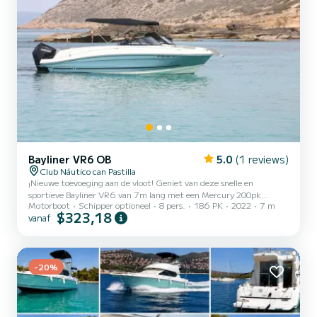
Bayliner VR6 OB
5.0
(1 reviews)
Club Náutico can Pastilla
¡Nieuwe toevoeging aan de vloot! Geniet van deze snelle en
sportieve Bayliner VR6 van 7m lang met een Mercury 200pk
Motorboot
Schipper optioneel
8 pers.
186 PK
2022
7 m
motor. Geschikt voor 8 bemanningsleden* Uitgerust met bimini,
$323,18
vanaf
zwemplateau, ladder, ankeruitrusting, tafel en zonnedek op de
boeg, Plotter (GPS), USB-poort en 12v-aansluiting. Vereist een
borg van 1.000,00€** Minimale vereiste vergunning: PNB,
gelijkwaardig of hoger*** Brandstof niet inbegrepen. Tank van 180
-20%
liter. Extra kosten moeten worden betaald bij inscheping, vóór de...