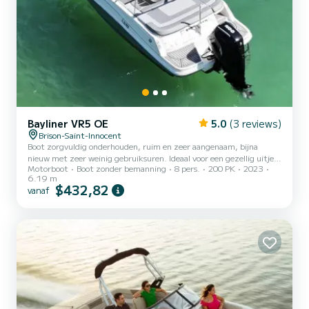
Bayliner VR5 OE
5.0
(3 reviews)
Brison-Saint-Innocent
Boot zorgvuldig onderhouden, ruim en zeer aangenaam, bijna
nieuw met zeer weinig gebruiksuren. Ideaal voor een gezellig uitje
Motorboot
Boot zonder bemanning
8 pers.
200 PK
2023
op het meer van Bourget, of het nu voor een gezinsuitje, met
6.19 m
vrienden of voor een vispartij is. Aan boord geniet u van een
$432,82
vanaf
complete uitrusting: eettafel, Bluetooth-muziek, ligstoelen,
windscherm, koelkast, digitaal scherm en dieptemeter waarmee u
onder andere de diepte en temperatuur van het water kunt
controleren. De boot is uitgerust met een prachtige Mercury-
motor van...