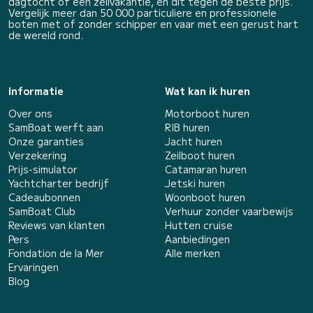
dagtocht of een zeilvakantie, en dit tegen de beste prijs.
Vergelijk meer dan 50 000 particuliere en professionele
boten met of zonder schipper en vaar met een gerust hart
de wereld rond.
Informatie
Wat kan ik huren
Over ons
Motorboot huren
SamBoat werft aan
RIB huren
Onze garanties
Jacht huren
Verzekering
Zeilboot huren
Prijs-simulator
Catamaran huren
Yachtcharter bedrijf
Jetski huren
Cadeaubonnen
Woonboot huren
SamBoat Club
Verhuur zonder vaarbewijs
Reviews van klanten
Hutten cruise
Pers
Aanbiedingen
Fondation de la Mer
Alle merken
Ervaringen
Blog