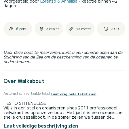
Voorgesteld door
Lorenzo & Annalisa
- Reactie binnen ~2
dagen
6 pers.
3 cabins
13 meter
2010
Door deze boot te reserveren, kunt u een donatie doen aan de
Stichting van de Zee om de bescherming van de oceanen te
ondersteunen.
Over Walkabout
Automatisch vertaalde tekst
Laat originele tekst zien
TESTO SITI ENGLESE
Wij zijn een stel en organiseren sinds 2011 professioneel
zeilvakanties op onze zeilboot. Het jacht is een oceanische
snelle cruisezeilboot. In de zomer zeilen we tussen de
prachtige Egeïsche eilanden en we verwelkomen u graag aan
Laat volledige beschrijving zien
boord om u de ervaring van het leven op een zeilboot te