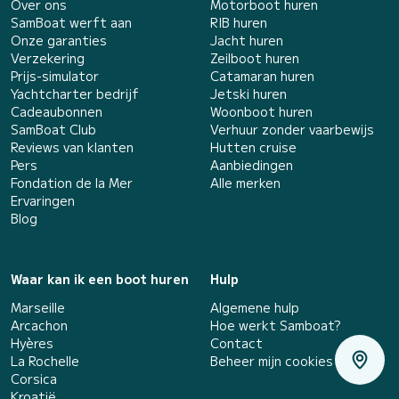
Over ons
Motorboot huren
SamBoat werft aan
RIB huren
Onze garanties
Jacht huren
Verzekering
Zeilboot huren
Prijs-simulator
Catamaran huren
Yachtcharter bedrijf
Jetski huren
Cadeaubonnen
Woonboot huren
SamBoat Club
Verhuur zonder vaarbewijs
Reviews van klanten
Hutten cruise
Pers
Aanbiedingen
Fondation de la Mer
Alle merken
Ervaringen
Blog
Waar kan ik een boot huren
Hulp
Marseille
Algemene hulp
Arcachon
Hoe werkt Samboat?
Hyères
Contact
La Rochelle
Beheer mijn cookies
Corsica
Kroatië