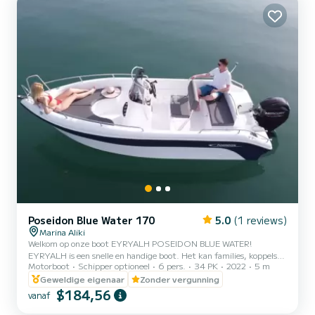
interieur, gloednieuw meubilair en vloeren, premium matrassen en
zorgvuldig...
Poseidon Blue Water 170
5.0
(1 reviews)
Marina Aliki
Welkom op onze boot EYRYALH POSEIDON BLUE WATER!
EYRYALH is een snelle en handige boot. Het kan families, koppels
Motorboot
Schipper optioneel
6 pers.
34 PK
2022
5 m
en vrienden ontvangen. U heeft de mogelijkheid om alle mooie en
verborgen stranden rond Paros te zien. We kijken ernaar uit om u te
Geweldige eigenaar
Zonder vergunning
verwelkomen op onze boot!
$184,56
vanaf