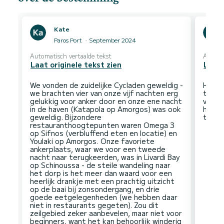
Kate
Paros Port
September 2024
Automatisch vertaalde tekst
Automa
Laat originele tekst zien
Laat 
We vonden de zuidelijke Cycladen geweldig -
Het b
we brachten vier van onze vijf nachten erg
tot e
gelukkig voor anker door en onze ene nacht
vertre
in de haven (Katapola op Amorgos) was ook
hiero
geweldig. Bijzondere
restauranthoogtepunten waren Omega 3
op Sifnos (verbluffend eten en locatie) en
Youlaki op Amorgos. Onze favoriete
ankerplaats, waar we voor een tweede
nacht naar terugkeerden, was in Livardi Bay
op Schinoussa - de steile wandeling naar
het dorp is het meer dan waard voor een
heerlijk drankje met een prachtig uitzicht
op de baai bij zonsondergang, en drie
goede eetgelegenheden (we hebben daar
niet in restaurants gegeten). Zou dit
zeilgebied zeker aanbevelen, maar niet voor
beginners, want het kan behoorlijk winderig