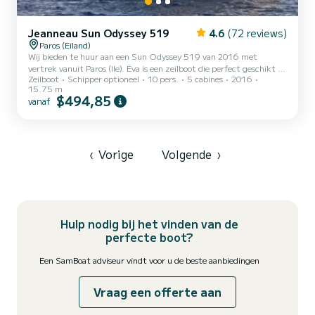
Jeanneau Sun Odyssey 519
4.6
(72 reviews)
Paros (Eiland)
Wij bieden te huur aan een Sun Odyssey 519 van 2016 met
vertrek vanuit Paros (Ile). Eva is een zeilboot die perfect geschikt is
Zeilboot
Schipper optioneel
10 pers.
5 cabines
2016
voor alle verhuur. Deze zeilboot is zeer aangenaam om te besturen
15.75 m
voor een cruise van een week of langer. U gaat een uitzonderlijke
$494,85
vanaf
cruise beleven op deze zeilboot van 16 meter. U kunt maximaal 10
passagiers onderbrengen tijdens het cruisen en profiteren van de 5
hutten met totaal comfort. Voor uw comfort heeft Eva 3 toiletten
met een douche Deze boot is uitgerust...
‹
Vorige
Volgende
›
Hulp nodig bij het vinden van de
perfecte boot?
Een SamBoat adviseur vindt voor u de beste aanbiedingen
Vraag een offerte aan