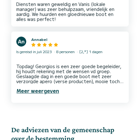
Diensten waren geweldig en Vanis (lokale
manager) was zeer behulpzaam, vriendelijk en
aardig. We huurden een gloednieuwe boot en
Annabel
Is gereisd in juli 2023
8 personen
[2,*] 1 dagen
Topdag! Georgios is een zeer goede begeleider,
hij houdt rekening met de wensen vd groep.
Geslaagde dag in een goede boot met zeer
verzorgde apero (verse producten), mooie tocht
en mooi uitgekiende stops.
Meer weergeven
Ook de communicatie vooraf met Marguerita
verliep zeer vlot! Op alle vragen een correct en
De adviezen van de gemeenschap
over de bestemming