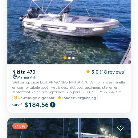
Nikita 470
5.0
(18 reviews)
Marina Aliki
Welkom op onze boot ARMONIA- ΝΙΚΙΤΑ 470! Armonia is een snelle
en comfortabele boot. Het is geschikt voor gezinnen, stellen en
Motorboot
Schipper optioneel
6 pers.
30 PK
2022
4.7 m
vrienden. U heeft de mogelijkheid om alle mooie en verborgen
stranden rond Paros te zien. We kijken ernaar uit u te verwelkomen
Geweldige eigenaar
Zonder vergunning
op onze boot!
$184,56
vanaf
-15%