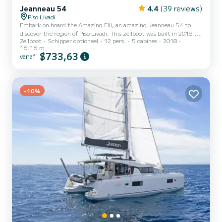
Jeanneau 54
4.4
(39 reviews)
Piso Livadi
Embark on board the Amazing Elli, an amazing Jeanneau 54 to
discover the region of Piso Livadi. This zeilboot was built in 2018 to
Zeilboot
Schipper optioneel
12 pers.
5 cabines
2018
ensure complete comfort and performance at sea. The boat has 5
16.16 m
cabins with total comfort and a capacity of 14 passengers. With a
$733,63
vanaf
total length of 16 meters and 110 horsepower, it will be your best
friend when spending extraordinary holidays on the waters of Piso
Livadi Voor uw comfort heeft Amazing Elli 3 toiletten met douche
aan boor...
-10%