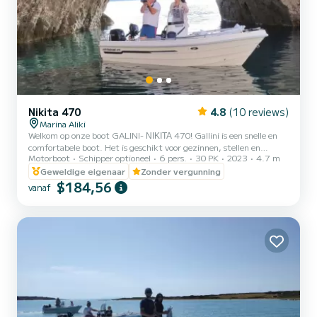
Nikita 470
4.8
(10 reviews)
Marina Aliki
Welkom op onze boot GALINI- ΝΙΚΙΤΑ 470! Gallini is een snelle en
comfortabele boot. Het is geschikt voor gezinnen, stellen en
Motorboot
Schipper optioneel
6 pers.
30 PK
2023
4.7 m
vrienden. U heeft de mogelijkheid om alle mooie en verborgen
stranden rond Paros te zien. We kijken ernaar uit u te verwelkomen
Geweldige eigenaar
Zonder vergunning
op onze boot!
$184,56
vanaf