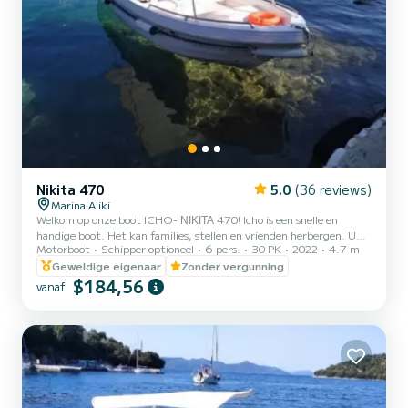
Nikita 470
5.0
(36 reviews)
Marina Aliki
Welkom op onze boot ICHO- ΝΙΚΙΤΑ 470! Icho is een snelle en
handige boot. Het kan families, stellen en vrienden herbergen. U
Motorboot
Schipper optioneel
6 pers.
30 PK
2022
4.7 m
heeft de mogelijkheid om alle mooie en verborgen stranden rond
Paros te zien. We kijken ernaar uit u te verwelkomen op onze boot!
Geweldige eigenaar
Zonder vergunning
$184,56
vanaf