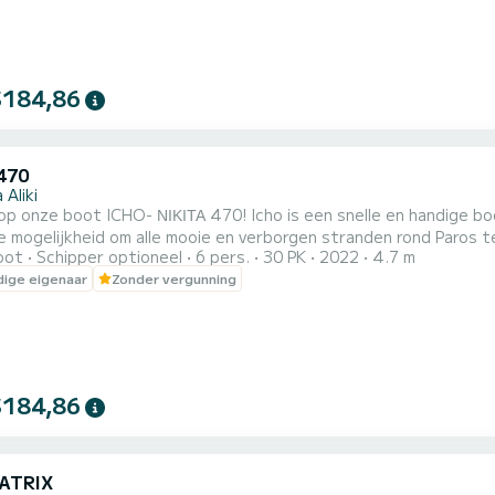
$184,86
 470
 Aliki
 ΝΙΚΙΤΑ 470! Icho is een snelle en handige boot. Het kan families, stellen en vrienden herbergen. U
 mogelijkheid om alle mooie en verborgen stranden rond Paros te
oot
Schipper optioneel
6 pers.
30 PK
2022
4.7 m
ige eigenaar
Zonder vergunning
$184,86
ATRIX