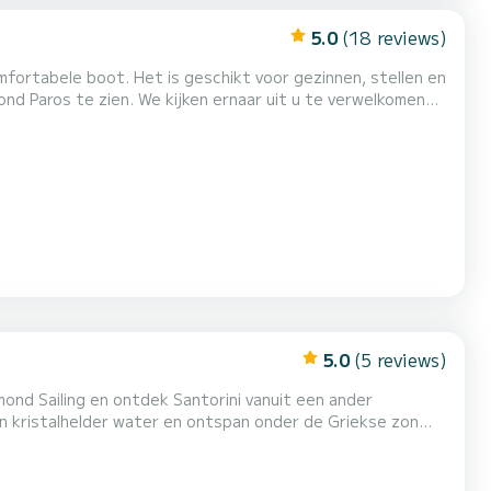
5.0
(18 reviews)
ond Paros te zien. We kijken ernaar uit u te verwelkomen
5.0
(5 reviews)
ond Sailing en ontdek Santorini vanuit een ander
 in kristalhelder water en ontspan onder de Griekse zon
jk eten en drinken aan boord terwijl onze vriendelijke
aanvraag - vraag ons naar beschikbaarheid en een gepe...