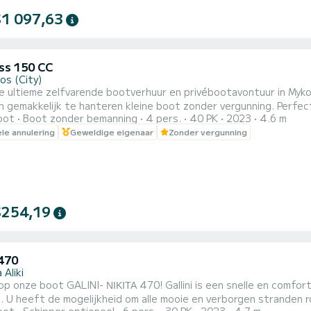
$1 097,63
s 150 CC
os (City)
de ultieme zelfvarende bootverhuur en privébootavontuur in My
en gemakkelijk te hanteren kleine boot zonder vergunning. Perfe
oot
Boot zonder bemanning
4 pers.
40 PK
2023
4.6 m
n all-inclusive zelfvarende avonturen naar de zuidkust van Mykon
ele annulering
Geweldige eigenaar
Zonder vergunning
in staat om deze prachtige locaties op uw eigen tempo te verken
$254,19
 470
 Aliki
NI- ΝΙΚΙΤΑ 470! Gallini is een snelle en comfortabele boot. Het is geschikt voor gezinnen, stellen en
. U heeft de mogelijkheid om alle mooie en verborgen stranden r