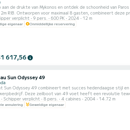
a
 aan de drukte van Mykonos en ontdek de schoonheid van Paros e
t deze privé-ervaring eilandhoppen, kristalheldere wateren,
ipper verplicht
9 pers.
600 PK
2024
12 m
n stranden, authentieke Cycladische charme en onvergetelijke zonso
ige eigenaar
Onmiddellijke reservering
at we u ophalen bij uw hotel, wordt elk detail verzorgd door 
elo...
$1 617,56
au Sun Odyssey 49
ada
ht Sun Odyssey 49 combineert met succes hedendaagse stijl en h
 een revolutie teweeggebracht in het cruisen: zij is de enige zeilboot in hun
Schipper verplicht
8 pers.
4 cabines
2004
14.72 m
nder obstakels over het dek kan bewegen. Het leven aan boord was nog nooit zo eenvoudig en comfortabel. We
ele annulering
Geweldige eigenaar
ruises van een halve dag per dag, waarbij we alle hoogtepunten 