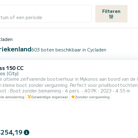
Filteren
atum of een periode
claden
riekenland
603 boten beschikbaar in Cycladen
s 150 CC
os (City)
e ultieme zelfvarende bootverhuur in Mykonos aan boord van de 
 kleine boot zonder vergunning. Perfect voor privéboottochten, 
oot
Boot zonder bemanning
4 pers.
40 PK
2023
4.55 m
en naar de zuidkust van Mykonos, Dragonisi, Rhenia en Delos I
ele annulering
Geweldige eigenaar
Zonder vergunning
e locaties op uw eigen tempo te verkennen. Geen vergunning is ve
$254,19