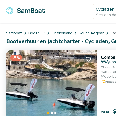
Cycladen
Kies een d
Samboat
Boothuur
Griekenland
South Aegean
Cy
Bootverhuur en jachtcharter - Cycladen, G
Compas
-5%
Mykon
Ervaar d
hanteren
Motorb
dagtocht
Flexib
prachtig
vanaf