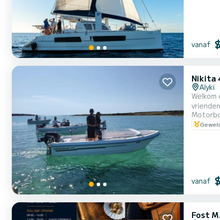
vanaf
Nikita
Alyki
Welkom op onze boot AVRA
vrienden
Motorb
op onze
Geweld
vanaf
Fost M