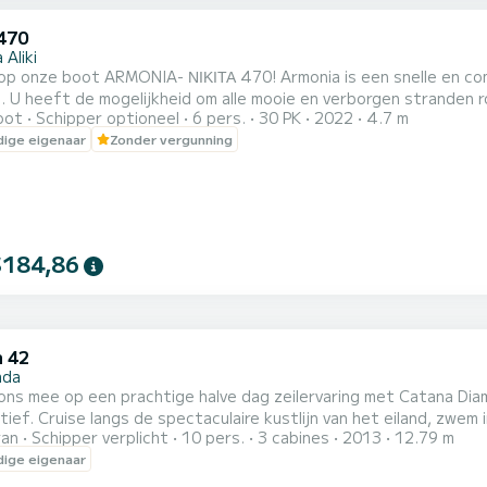
 470
 Aliki
ONIA- ΝΙΚΙΤΑ 470! Armonia is een snelle en comfortabele boot. Het is geschikt voor gezinnen, stellen en
. U heeft de mogelijkheid om alle mooie en verborgen stranden r
oot
Schipper optioneel
6 pers.
30 PK
2022
4.7 m
 boot!
ige eigenaar
Zonder vergunning
$184,86
 42
ada
ns mee op een prachtige halve dag zeilervaring met Catana Diam
ief. Cruise langs de spectaculaire kustlijn van het eiland, zwem
ran
Schipper verplicht
10 pers.
3 cabines
2013
12.79 m
d van een comfortabele en stijlvolle catamaran. Geniet van heerli
ige eigenaar
g voor elk detail zorgt. Halve dag charters zijn beschikbaar op 