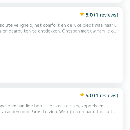
5.0
(1 reviews)
lute veiligheid, het comfort en de luxe biedt waarnaar u
s en daarbuiten te ontdekken. Ontspan met uw familie of
 u voor altijd zullen vergezellen. Op aanvraag is er ook
 uur met snacks, wijn, schipper en brandstof inb...
5.0
(1 reviews)
le en handige boot. Het kan families, koppels en
stranden rond Paros te zien. We kijken ernaar uit om u te