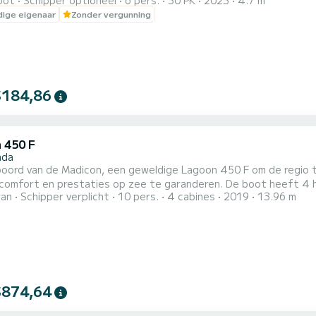
oot
Schipper optioneel
6 pers.
30 PK
2023
4.7 m
 boot!
ige eigenaar
Zonder vergunning
$184,86
 450 F
ada
boord van de Madicon, een geweldige Lagoon 450 F om de regio
n prestaties op zee te garanderen. De boot heeft 4 hutten met totaal comfort en een capaciteit van 12
ran
Schipper verplicht
10 pers.
4 cabines
2019
13.96 m
rs. Met een totale lengte van 14 meter en 114 pk, zal het uw b
 comfort heeft Madicon 4 toiletten met een douche Deze boot is uitgerust met een volledig
$874,64