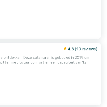
4.3
(13 reviews)
 te ontdekken. Deze catamaran is gebouwd in 2019 om
este vriend zijn bij het doorbrengen van buitengewone