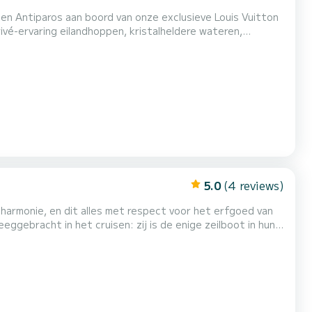
n Antiparos aan boord van onze exclusieve Louis Vuitton
ndergangen over de Egeïsche Zee. Vanaf het
onze bemanning, zodat u kunt ontspannen en genieten van
5.0
(4 reviews)
armonie, en dit alles met respect voor het erfgoed van
van Santorini bezoeken: het rood-witte strand, de...