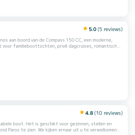
5.0
(5 reviews)
konos aan boord van de Compass 150 CC, een moderne,
ct voor familieboottochten, privé dagcruises, romantische
os, Dragonisi, Rhenia en Delos Island. Onze Compass 150 CC
nen. Geen vergunning vereist, waardoor het ideaal...
4.8
(10 reviews)
ond Paros te zien. We kijken ernaar uit u te verwelkomen