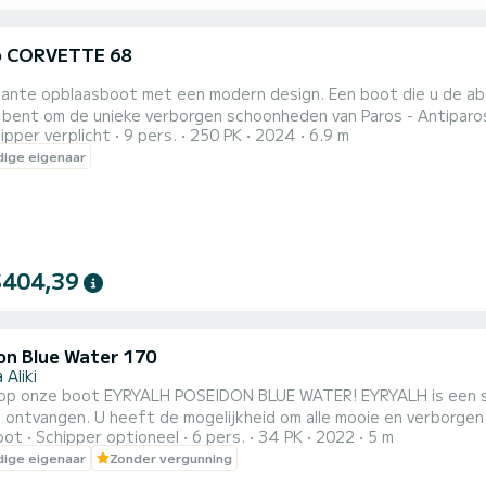
o CORVETTE 68
ante opblaasboot met een modern design. Een boot die u de abso
 bent om de unieke verborgen schoonheden van Paros - Antiparo
ipper verplicht
9 pers.
250 PK
2024
6.9 m
 en maak u klaar om gevuld te worden met unieke afbeeldingen die
ige eigenaar
iale "Sunset cruise" aanbieding beschikbaar. Van 19.00 tot 21.00
$404,39
on Blue Water 170
 Aliki
op onze boot EYRYALH POSEIDON BLUE WATER! EYRYALH is een snel
 ontvangen. U heeft de mogelijkheid om alle mooie en verborgen 
oot
Schipper optioneel
6 pers.
34 PK
2022
5 m
omen op onze boot!
ige eigenaar
Zonder vergunning