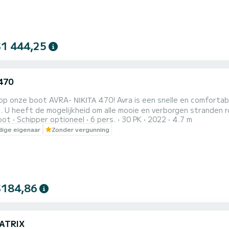
$1 444,25
 470
- ΝΙΚΙΤΑ 470! Avra is een snelle en comfortabele boot. Het is geschikt voor gezinnen, stellen en
. U heeft de mogelijkheid om alle mooie en verborgen stranden r
oot
Schipper optioneel
6 pers.
30 PK
2022
4.7 m
 boot!
ige eigenaar
Zonder vergunning
$184,86
ATRIX