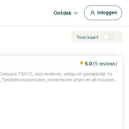
Inloggen
Ontdek
Toon kaart
5.0
(5 reviews)
Compass 150 CC, een moderne, veilige en gemakkelijk te
familiebootavonturen, romantische uitjes en all-inclusive
sland. Onze Compass 150 CC stelt u in staat om deze
reist, waardoor het ideaal is voor beginners en begin...