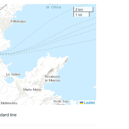
2 km
1 mi
Leaflet
dard line