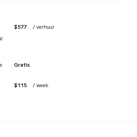
$577
/ verhuur
al
a
Gratis
$115
/ week