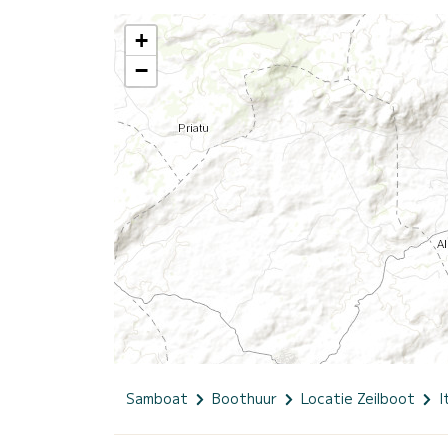
+
−
Samboat
Boothuur
Locatie Zeilboot
I