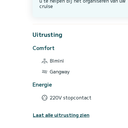
u te helpen bij het organiseren van uw
cruise
Uitrusting
Comfort
Bimini
Gangway
Energie
220V stopcontact
Laat alle uitrusting zien