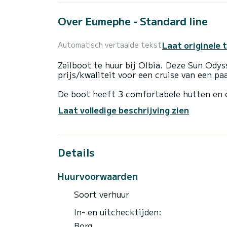
Over Eumephe - Standard line
Laat originele 
Automatisch vertaalde tekst
Zeilboot te huur bij Olbia. Deze Sun Ody
prijs/kwaliteit voor een cruise van een p
De boot heeft 3 comfortabele hutten en 
lengte van 13 meter is hij je beste bond
Laat volledige beschrijving zien
water bij Olbia
Deze Sun Odyssey 410 b> is uitgerust me
Details
Deze boot is uitgerust met een rolgrootze
uitrusting: Autopilot, Boegschroef, Elektri
Huurvoorwaarden
Voor elk verzoek om informatie of reserve
Soort verhuur
In- en uitchecktijden:
Borg