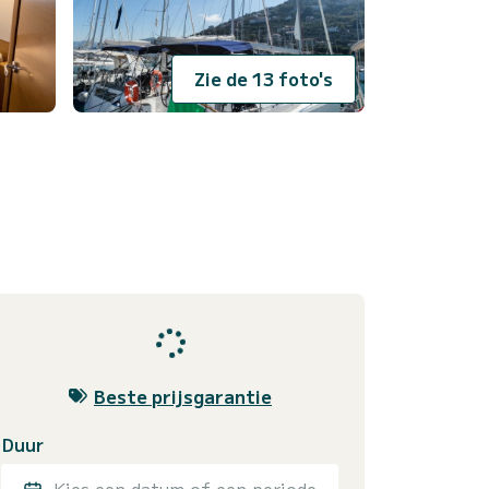
Zie de 13 foto's
Beste prijsgarantie
Duur
Kies een datum of een periode