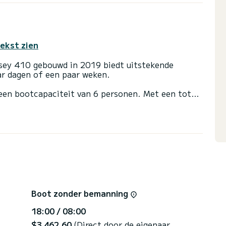
tekst zien
ssey 410 gebouwd in 2019 biedt uitstekende
aar dagen of een paar weken.
een bootcapaciteit van 6 personen. Met een totale
genoot voor een buitengewone vakantie op het
t 2 met douche.
il en een rolgenua. Het beschikt over de volgende
sche lier.
ring, klik op op de knop "vraag een offerte aan"
Boot zonder bemanning
18:00 / 08:00
$3 462,60
(Direct door de eigenaar