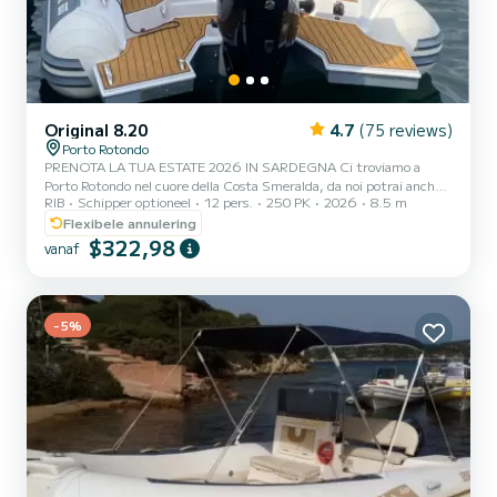
Original 8.20
4.7
(75 reviews)
Porto Rotondo
PRENOTA LA TUA ESTATE 2026 IN SARDEGNA Ci troviamo a
Porto Rotondo nel cuore della Costa Smeralda, da noi potrai anche
RIB
Schipper optioneel
12 pers.
250 PK
2026
8.5 m
trovare il parcheggio della tua macchina custodito ed anche un
piccolo bar per potersi rilassare guardando il nostro meraviglioso
Flexibele annulering
mare. In questo bellissimo gommone possiamo trovarci: .Doccetta
$322,98
vanaf
.1 Bagno .frigorifero .Tendalino copri sole .Usb .Motore Mercury
2024 200hp .Tappezzeria completa .Borsa ghiaccio .Musica Itinerari
personalizzati per il golfo di orosei, cala luna,...
-5%