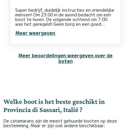
Super bedrijf, duidelijk instructies en vriendelijke
mensen! Om 23:00 in de avond bedacht om een
boot te huren. De volgende ochtend om 7:00
was het geregeld! Geen borg en een goed
vertrouwen is ook als erg prettig ervaren. Super
Meer weergeven
locatie om een boot te huren, prachtig om de
Meer beoordelingen weergeven over de
boten
Welke boot is het beste geschikt in
Provincia di Sassari, Italië ?
De catamarans zijn de meest gehuurde booten op deze
bestemming. Maar er zijn ook andere beschikbaar: