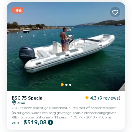
bellissima barca a motore ha una portata mas...
-5%
BSC 75 Special
4.3
(9 reviews)
Palau
U kunt deze prachtige rubberboot huren met of zonder schipper
(in dit geval wordt een borg gevraagd zoals hieronder aangegeven).
RIB
Schipper optioneel
11 pers.
175 PK
2013
7.65 m
Onze prachtige BSC 75 Special rubberboot is ideaal om ons
$519,08
vanaf
prachtige archipel te verkennen, samen met uw vrienden en
familie. We bieden fantastische excursies naar de 7 prachtige