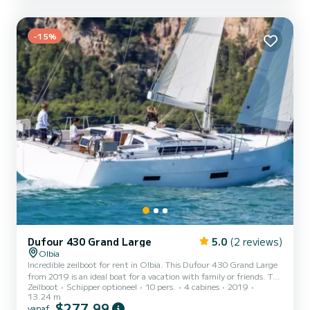
eilanden van de Maddalena-archipel. U kunt genieten van
adembenemende landschappen en zwemmen in kristalhelder
water! Deze supercomfortabele rubberboot heeft een maximale
-15%
capaciteit van 11 pe...
Dufour 430 Grand Large
5.0
(2 reviews)
Olbia
Incredible zeilboot for rent in Olbia. This Dufour 430 Grand Large
from 2019 is an ideal boat for a vacation with family or friends. The
Zeilboot
Schipper optioneel
10 pers.
4 cabines
2019
zeilboot is 13 meters in length with 60 horsepower. The 4 cabins
13.24 m
can accommodate 10 passengers when cruising. Voor uw comfort
$277,99
vanaf