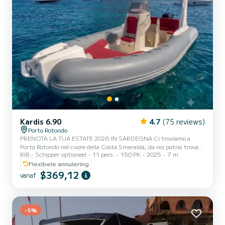
Kardis 6.90
4.7
(75 reviews)
Porto Rotondo
PRENOTA LA TUA ESTATE 2026 IN SARDEGNA Ci troviamo a
Porto Rotondo nel cuore della Costa Smeralda, da noi potrai trovare
RIB
Schipper optioneel
11 pers.
150 PK
2025
7 m
il parcheggio della tua macchina custodito ed anche un piccolo bar
per potersi rilassare guardando il nostro meraviglioso mare. Questo
Flexibele annulering
bellissimo gommone è un Kardis Tatanka 700 e possiamo trovarci:
$369,12
vanaf
Doccetta Tendalino copri sole Tappezzeria completa GPS Tano Frigo
Motore Mercury 150 HP. Il costo della benzina è escluso dalla tariffa
del noleggio. La benzina si paga o alla...
-5%