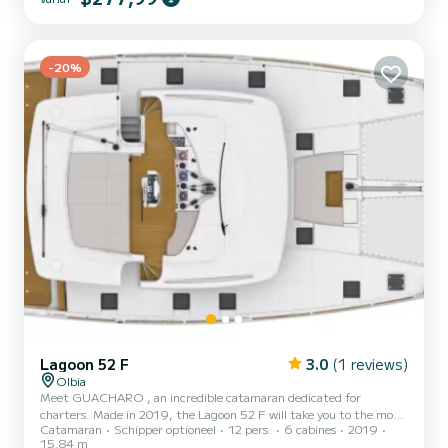
heeft ABACHI 2 toiletten met douche aan boord. Het heeft de
volgende uitrusting: Automatische piloot, Buitenboordmotor,
Buitenluidsprekers, Buitendouche. If you have a...
-20%
Lagoon 52 F
3.0
(1 reviews)
Olbia
Meet GUACHARO , an incredible catamaran dedicated for
charters. Made in 2019, the Lagoon 52 F will take you to the most
Catamaran
Schipper optioneel
12 pers.
6 cabines
2019
beautiful anchorages in Olbia. The boat has 6 cabins with total
15.84 m
comfort and a capacity of 14 passengers. With a total length of 16