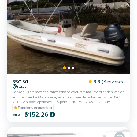
BSC 50
3.3
(3 reviews)
Palau
Verwen uzelf met een fantastische excursie naar de eilanden van de
archipel van La Maddalena, aan boord van deze fantastische BSC
RIB
Schipper optioneel
6 pers.
40 PK
2020
5.25 m
50 rubberboot met een Yamaha 40 pk motor, om de vele
ongerepte stranden en adembenemende baaien te verkennen.
Zonder vergunning
Spargi, Budelli, La Maddalena, Caprera, Santa Maria, Razzoli,
$152,26
vanaf
Santo Stefano, Porto Rafael. Jullie kunnen eindelijk jullie zin in de
zee bevredigen hier in Sardinië. Vraag naar de beschikbaarheid van
de rubberboot en blokkeer meteen ons aanbod. Deze prachtige r...