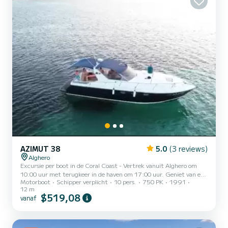
AZIMUT 38
5.0
(3 reviews)
Alghero
Excursie per boot in de Coral Coast - Vertrek vanuit Alghero om
10:00 uur met terugkeer in de haven om 17:00 uur. Geniet van een
Motorboot
Schipper verplicht
10 pers.
750 PK
1991
onvergetelijke dag aan boord van een comfortabele boot met een
12 m
maximale capaciteit van 12 personen: 10 gasten en 2
$519,08
vanaf
bemanningsleden. De boot biedt ruime ruimtes en alle comfort om
de zee in totale ontspanning te ervaren: Service WC Buitendouche
met zoet water Koelkast Ruim achterdek volledig omgebouwd tot
een bank met tafel Comfortabel achterplatform met zwe...