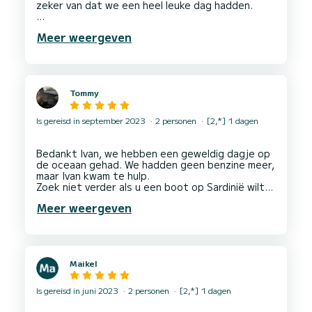
zeker van dat we een heel leuke dag hadden.
Ik zou het ten zeerste aanbevelen om een boot
Meer weergeven
bij zijn bedrijf te huren.
Tommy
Is gereisd in september 2023
2 personen
[2,*] 1 dagen
Bedankt Ivan, we hebben een geweldig dagje op
de oceaan gehad. We hadden geen benzine meer,
maar Ivan kwam te hulp.
Zoek niet verder als u een boot op Sardinië wilt
huren voor een goede en eerlijke prijs. Ik hoop
Meer weergeven
Maikel
Is gereisd in juni 2023
2 personen
[2,*] 1 dagen