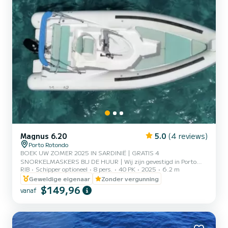
Magnus 6.20
5.0
(4 reviews)
Porto Rotondo
BOEK UW ZOMER 2025 IN SARDINIË | GRATIS 4
SNORKELMASKERS BIJ DE HUUR | Wij zijn gevestigd in Porto
RIB
Schipper optioneel
8 pers.
40 PK
2025
6.2 m
Rotondo, in het hart van de Costa Smeralda. Bij ons kunt u ook een
bewaakte parkeerplaats voor uw auto vinden en een kleine bar om
Geweldige eigenaar
Zonder vergunning
te ontspannen terwijl u uitkijkt over onze prachtige zee. | Deze
$149,96
vanaf
prachtige rubberboot is een Magnus 6,20 en is voorzien van:
douche aan boord, zonnedak, USB, Mercury 2025 40pk motor,
complete bekleding, ijszak op verzoek, bluetooth speaker op
verzoek. | De brandstofkost...