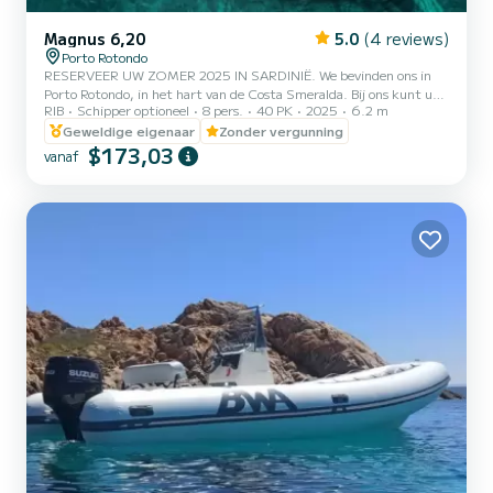
Magnus 6,20
5.0
(4 reviews)
Porto Rotondo
RESERVEER UW ZOMER 2025 IN SARDINIË. We bevinden ons in
Porto Rotondo, in het hart van de Costa Smeralda. Bij ons kunt u
RIB
Schipper optioneel
8 pers.
40 PK
2025
6.2 m
ook een bewaakte parkeerplaats voor uw auto vinden en een kleine
bar om te ontspannen terwijl u naar onze prachtige zee kijkt. Deze
Geweldige eigenaar
Zonder vergunning
prachtige rubberboot is een Magnus 6.20 en we bieden: Douche ter
$173,03
vanaf
plaatse, Zonnetent, Usb, Mercury 2025 40pk motor, Compleet
bekleding, IJszak op verzoek, Bluetooth-luidspreker op verzoek. De
brandstofkosten zijn niet inbegrepen in de huurprijs. De...