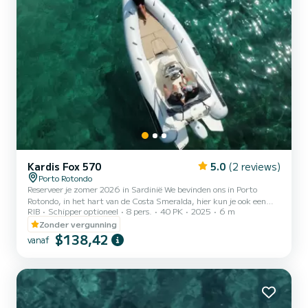
Kardis Fox 570
5.0
(2 reviews)
Porto Rotondo
Reserveer je zomer 2026 in Sardinië We bevinden ons in Porto
Rotondo, in het hart van de Costa Smeralda, hier kun je ook een
RIB
Schipper optioneel
8 pers.
40 PK
2025
6 m
beveiligde parkeerplaats voor je auto vinden en een kleine bar om te
ontspannen terwijl je uitkijkt over onze prachtige zee. Deze
Zonder vergunning
prachtige rubberboot is een KARDIS en is uitgerust met: - Douche
$138,42
vanaf
- Zonnetent - USB - Mercury 2025 40pk motor - Compleet
bekleding - Koeltas - Bluetooth muziekinstallatie De
brandstofkosten zijn niet inbegrepen in de verhuurprijs. De
brandstof...