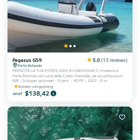
Pegasus G59
5.0
(13 reviews)
Porto Rotondo
PRENOTA LA TUA ESTATE 2026 IN SARDEGNA Ci troviamo a
Porto Rotondo nel cuore della Costa Smeralda, da noi potrai anche
RIB
Schipper optioneel
6 pers.
40 PK
2023
6 m
trovare il parcheggio della tua macchina custodito ed anche un
piccolo bar per potersi rilassare guardando il nostro meraviglioso
Zonder vergunning
mare. In questo bellissimo gommone possiamo trovarci: .Doccetta
$138,42
vanaf
.Tendalino copri sole .Usb .Motore Jonhson 2023 40hp .Tappezzeria
completa .Borsa ghiaccio .Musica bluethoot Il costo della benzina è
escluso dalla tariffa del noleggio. La benzina...