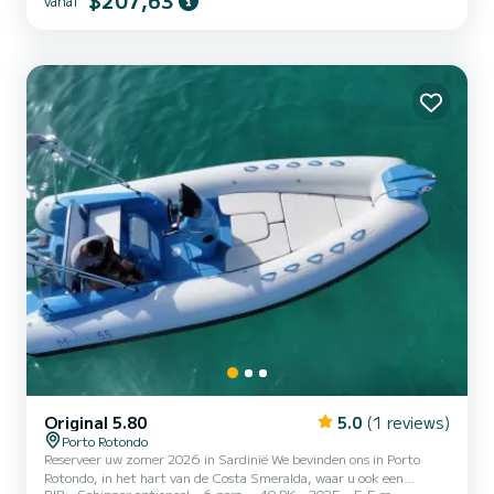
$207,63
vanaf
40 HP e possiamo trovarci: .Doccetta .Tendalino copri sole .Usb
.Motore HONDA 40hp del 2025 .Tappezzeria completa .Borsa
ghiaccio .Musica bluethoot Il costo della benzina è escluso dalla
tar...
Original 5.80
5.0
(1 reviews)
Porto Rotondo
Reserveer uw zomer 2026 in Sardinië We bevinden ons in Porto
Rotondo, in het hart van de Costa Smeralda, waar u ook een
RIB
Schipper optioneel
6 pers.
40 PK
2025
5.5 m