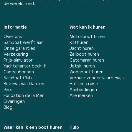
de wereld rond.
Informatie
Wat kan ik huren
Over ons
Motorboot huren
SamBoat werft aan
RIB huren
Onze garanties
Jacht huren
Verzekering
Zeilboot huren
Prijs-simulator
Catamaran huren
Yachtcharter bedrijf
Jetski huren
Cadeaubonnen
Woonboot huren
SamBoat Club
Verhuur zonder vaarbewijs
Reviews van klanten
Hutten cruise
Pers
Aanbiedingen
Fondation de la Mer
Alle merken
Ervaringen
Blog
Waar kan ik een boot huren
Hulp