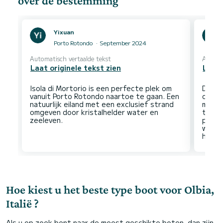
over de bestemming
Yixuan
Porto Rotondo
September 2024
Automatisch vertaalde tekst
Automa
Laat originele tekst zien
Laat 
Isola di Mortorio is een perfecte plek om
De Sm
vanuit Porto Rotondo naartoe te gaan. Een
ontde
natuurlijk eiland met een exclusief strand
maken
omgeven door kristalhelder water en
toega
prach
water
Hoe kiest u het beste type boot voor Olbia,
Italië ?
Als u op zoek bent naar de meest geschikte boten, dan zijn