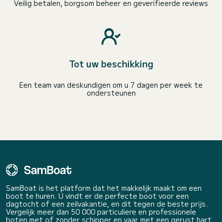
Veilig betalen, borgsom beheer en geverifieerde reviews
Tot uw beschikking
Een team van deskundigen om u 7 dagen per week te
ondersteunen
SamBoat is het platform dat het makkelijk maakt om een
boot te huren. U vindt er de perfecte boot voor een
dagtocht of een zeilvakantie, en dit tegen de beste prijs.
Vergelijk meer dan 50 000 particuliere en professionele
boten met of zonder schipper en vaar met een gerust hart