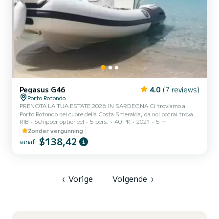
Pegasus G46
4.0
(7 reviews)
Porto Rotondo
PRENOTA LA TUA ESTATE 2026 IN SARDEGNA Ci troviamo a
Porto Rotondo nel cuore della Costa Smeralda, da noi potrai trovare
RIB
Schipper optioneel
5 pers.
40 PK
2021
5 m
il parcheggio della tua macchina custodito ed anche un piccolo bar
per potersi rilassare guardando il nostro meraviglioso mare. Questo
Zonder vergunning
è un bellissimo gommone e possiamo trovarci: .Doccetta .Tendalino
$138,42
vanaf
copri sole .Motore mercury 2022 40/60 hp .Tappezzeria completa
.Borsa ghiaccio Il costo della benzina è escluso dalla tariffa del
noleggio. La benzina si paga o alla stazion...
‹
Vorige
Volgende
›