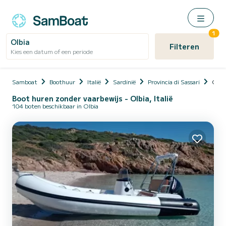
1
Olbia
Filteren
Kies een datum of een periode
Samboat
Boothuur
Italië
Sardinië
Provincia di Sassari
Olbi
Boot huren zonder vaarbewijs - Olbia, Italië
104 boten beschikbaar in Olbia