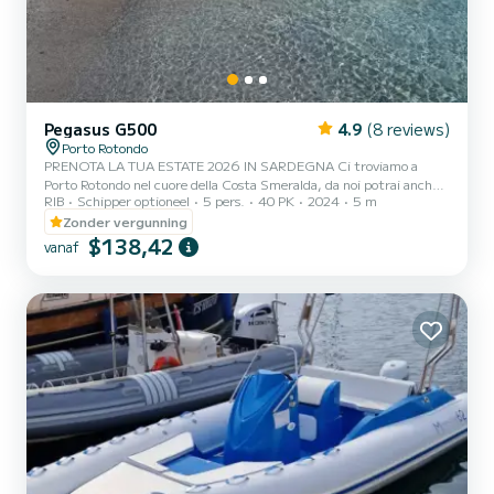
Pegasus G500
4.9
(8 reviews)
Porto Rotondo
PRENOTA LA TUA ESTATE 2026 IN SARDEGNA Ci troviamo a
Porto Rotondo nel cuore della Costa Smeralda, da noi potrai anche
RIB
Schipper optioneel
5 pers.
40 PK
2024
5 m
trovare il parcheggio della tua macchina custodito ed anche un
piccolo bar per potersi rilassare guardando il nostro meraviglioso
Zonder vergunning
mare. In questo bellissimo gommone possiamo trovarci: .Doccetta
$138,42
vanaf
.Tendalino copri sole .Usb .Motore MERCURY 2023 40hp
.Tappezzeria completa .Borsa ghiaccio Il costo della benzina è
escluso dalla tariffa del noleggio. La benzina si paga o alla sta...