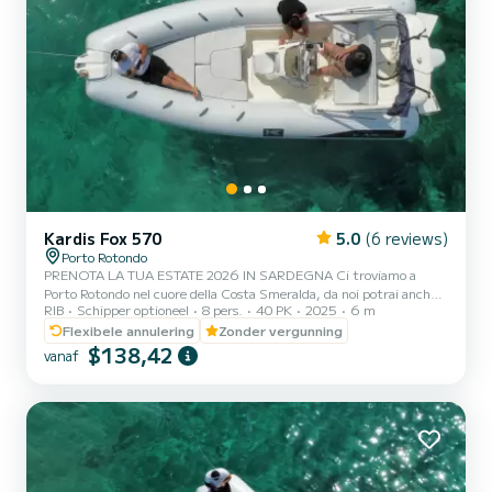
Kardis Fox 570
5.0
(6 reviews)
Porto Rotondo
PRENOTA LA TUA ESTATE 2026 IN SARDEGNA Ci troviamo a
Porto Rotondo nel cuore della Costa Smeralda, da noi potrai anche
RIB
Schipper optioneel
8 pers.
40 PK
2025
6 m
trovare il parcheggio della tua macchina custodito ed anche un
piccolo bar per potersi rilassare guardando il nostro meraviglioso
Flexibele annulering
Zonder vergunning
mare. Questo bellissimo gommone è un KARDIS e possiamo
$138,42
vanaf
trovarci: .Doccetta .Tendalino copri sole .Usb .Motore mercury
2025 40hp .Tappezzeria completa .Borsa ghiaccio .Musica
bluethoot Il costo della benzina è escluso dalla tariffa del noleggio.
L...