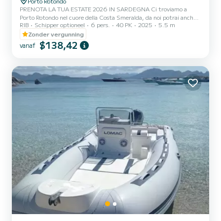
Porto Rotondo
PRENOTA LA TUA ESTATE 2026 IN SARDEGNA Ci troviamo a
Porto Rotondo nel cuore della Costa Smeralda, da noi potrai anche
RIB
Schipper optioneel
6 pers.
40 PK
2025
5.5 m
trovare il parcheggio della tua macchina custodito ed anche un
piccolo bar per potersi rilassare guardando il nostro meraviglioso
Zonder vergunning
mare. In questo bellissimo gommone possiamo trovarci: .Doccetta
$138,42
vanaf
.Tendalino copri sole .Usb .Motore HONDA 2025 40hp .Tappezzeria
completa .Borsa ghiaccio .Musica bluethoot Il costo della benzina è
escluso dalla tariffa del noleggio. La benzina si...