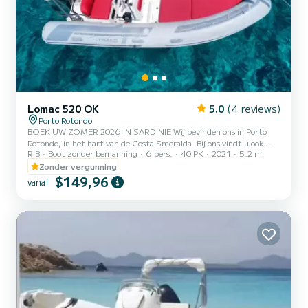
Lomac 520 OK
5.0
(4 reviews)
Porto Rotondo
BOEK UW ZOMER 2026 IN SARDINIË Wij bevinden ons in Porto
Rotondo, in het hart van de Costa Smeralda. Bij ons vindt u ook
RIB
Boot zonder bemanning
6 pers.
40 PK
2021
5.2 m
gratis bewaakte parkeergelegenheid voor uw auto en een kleine bar
waar u kunt ontspannen terwijl u geniet van ons prachtige uitzicht
Zonder vergunning
op zee. In deze prachtige rubberboot vindt u: - Douche -
$149,96
vanaf
Zonnetent - USB - Honda 2023 40pk motor - Compleet tapijt -
IJszak De kosten voor brandstof zijn niet inbegrepen bij de
verhuurprijs. De brandstof kan worden betaald bij het
tankstation...