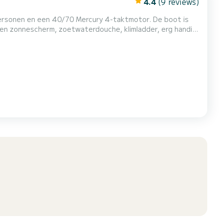
4.4
(9 reviews)
personen en een 40/70 Mercury 4-taktmotor. De boot is
en zonnescherm, zoetwaterdouche, klimladder, erg handig
prachtige eilanden van de Maddalena-archipel en Corsica
 vaarbewijs nodig. De brandstofkosten zijn niet bij de