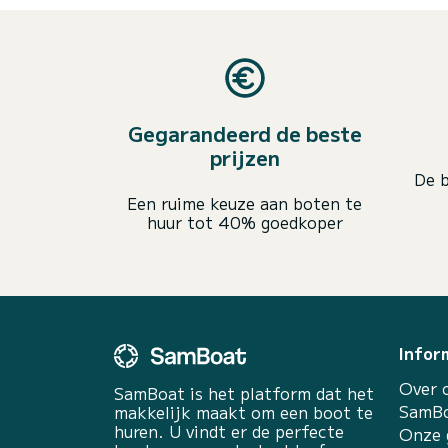
Gegarandeerd de beste
prijzen
De b
Een ruime keuze aan boten te
huur tot 40% goedkoper
Infor
Over 
SamBoat is het platform dat het
SamBo
makkelijk maakt om een boot te
huren. U vindt er de perfecte
Onze 