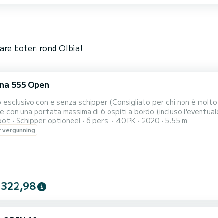
are boten rond Olbia!
na 555 Open
 esclusivo con e senza schipper (Consigliato per chi non è molt
 con una portata massima di 6 ospiti a bordo (incluso l'eventual
oot
Schipper optioneel
6 pers.
40 PK
2020
5.55 m
icabile all'arcipelago de La Maddalena tra le calette e le più belle 
 vergunning
ria, Razzoli, La Maddalena, Santo Stefano, Caprera!! Questa bel
$322,98