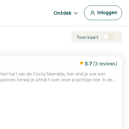
Inloggen
Ontdek
Toon kaart
3.7
(3 reviews)
n terwijl je uitkijkt over onze prachtige zee. In deze
ZUKI 2025 40pk - Complete bekleding - IJszak - Bluetooth
e brandstof kan voor vertrek worden betaald bij he...