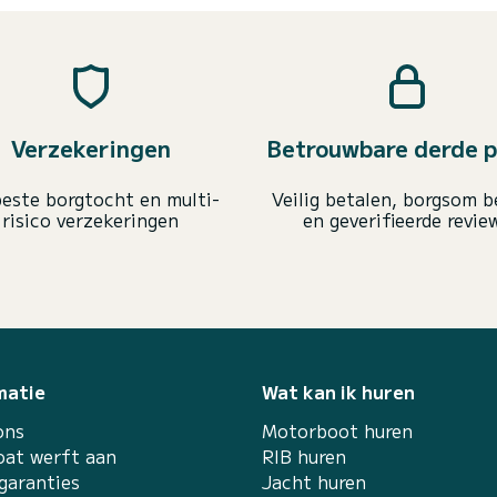
Verzekeringen
Betrouwbare derde p
este borgtocht en multi-
Veilig betalen, borgsom b
risico verzekeringen
en geverifieerde revie
matie
Wat kan ik huren
ons
Motorboot huren
at werft aan
RIB huren
garanties
Jacht huren