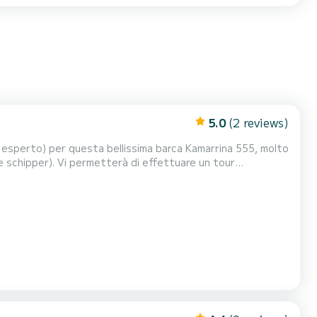
5.0
(2 reviews)
o esperto) per questa bellissima barca Kamarrina 555, molto
e schipper). Vi permetterà di effettuare un tour
insenature delle 7 fantastiche isole..... Spargi, Budelli,
lissima barca a motore ha una portata mas...