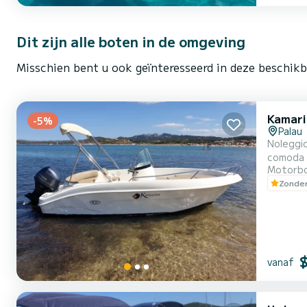
Dit zijn alle boten in de omgeving
Misschien bent u ook geïnteresseerd in deze beschikb
Kamari
-5%
Palau
Noleggio
comoda e
Motorb
indiment
Zonder
Santa Ma
vanaf