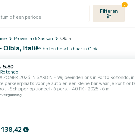
2
Filteren
atum of een periode
inië
Provincia di Sassari
Olbia
Olbia, Italië
3 boten beschikbaar in Olbia
 5.80
 Rotondo
IË Wij bevinden ons in Porto Rotondo, in het hart van de Costa Smeralda, hier vind je ook een
 parkeerplaats voor je auto en een kleine bar waar je kunt ontspanne
oot
Schipper optioneel
6 pers.
40 PK
2025
6 m
ge rubberboot vind je: - Douche - Zonnescherm - Usb - Motor SU
 vergunning
uziek De brandstofkosten zijn niet inbegrepen in de verhuurprijs. D
$138,42