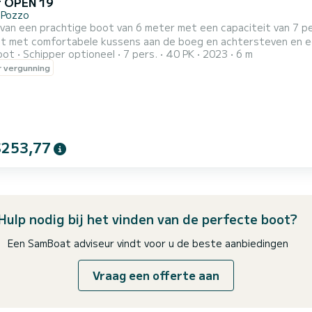
r OPEN 19
 Pozzo
 van een prachtige boot van 6 meter met een capaciteit van 7 
st met comfortabele kussens aan de boeg en achtersteven en e
oot
Schipper optioneel
7 pers.
40 PK
2023
6 m
ilies en groepen vrienden. Met deze boot is het mogelijk om de 
 vergunning
ken in volledige autonomie. Om deze boot te huren heeft u geen
$253,77
Hulp nodig bij het vinden van de perfecte boot?
Een SamBoat adviseur vindt voor u de beste aanbiedingen
Vraag een offerte aan