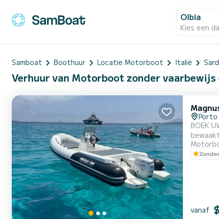
Olbia
Kies een d
Samboat
Boothuur
Locatie Motorboot
Italië
Sard
Verhuur van Motorboot zonder vaarbewijs - 
Magnus
Porto
BOEK UW ZOMER 2026 IN SARDIN
bewaakte
Motorb
prachti
Zonder
m
vanaf