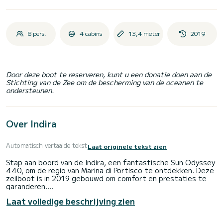
8 pers.
4 cabins
13,4 meter
2019
Door deze boot te reserveren, kunt u een donatie doen aan de
Stichting van de Zee om de bescherming van de oceanen te
ondersteunen.
Over Indira
Automatisch vertaalde tekst
Laat originele tekst zien
Stap aan boord van de Indira, een fantastische Sun Odyssey
440, om de regio van Marina di Portisco te ontdekken. Deze
zeilboot is in 2019 gebouwd om comfort en prestaties te
garanderen.
Laat volledige beschrijving zien
De boot heeft 4 comfortabele hutten en een
bootcapaciteit van 10 personen. Met een totale lengte van
13 meter is het uw beste bondgenoot voor een