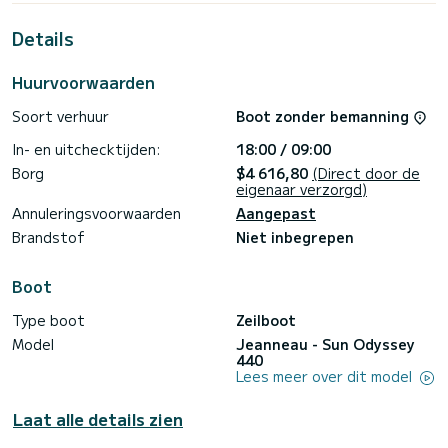
buitengewone vakantie op het water in de omgeving van
Marina di Portisco
Details
Voor uw comfort heeft Indira er 2 met douche
Huurvoorwaarden
Het heeft de volgende apparatuur: Autopilot, Hekdouche.
Soort verhuur
Boot zonder bemanning
Boekingsaanvragen en offertes worden rechtstreeks door
SamBoat beheerd. Via het platform krijgt u de beste
In- en uitchecktijden:
18:00 / 09:00
Borg
$4 616,80
(Direct door de
eigenaar verzorgd)
Annuleringsvoorwaarden
Aangepast
Brandstof
Niet inbegrepen
Boot
Type boot
Zeilboot
Model
Jeanneau - Sun Odyssey
440
Lees meer over dit model
Laat alle details zien