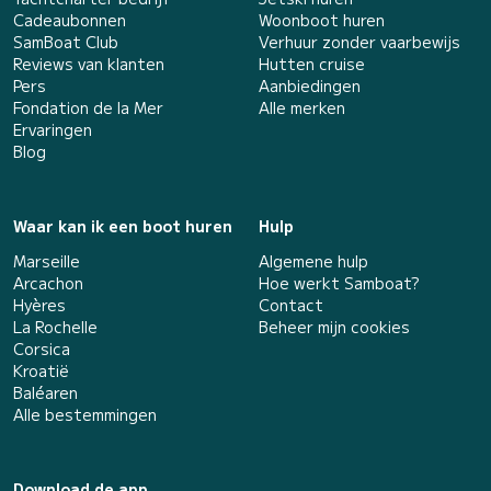
Cadeaubonnen
Woonboot huren
SamBoat Club
Verhuur zonder vaarbewijs
Reviews van klanten
Hutten cruise
Pers
Aanbiedingen
Fondation de la Mer
Alle merken
Ervaringen
Blog
Waar kan ik een boot huren
Hulp
Marseille
Algemene hulp
Arcachon
Hoe werkt Samboat?
Hyères
Contact
La Rochelle
Beheer mijn cookies
Corsica
Kroatië
Baléaren
Alle bestemmingen
Download de app