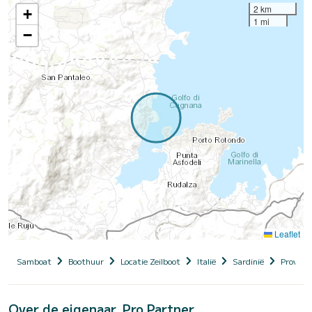
2 km
+
1 mi
−
Leaflet
Samboat
Boothuur
Locatie Zeilboot
Italië
Sardinië
Provinci
Over de eigenaar, Pro Partner