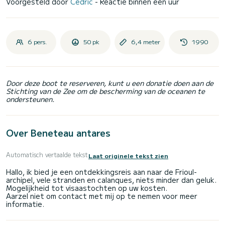
Voorgesteld door
Cedric
- Reactie binnen een uur
6 pers.
50 pk
6,4 meter
1990
Door deze boot te reserveren, kunt u een donatie doen aan de
Stichting van de Zee om de bescherming van de oceanen te
ondersteunen.
Over Beneteau antares
Automatisch vertaalde tekst
Laat originele tekst zien
Hallo, ik bied je een ontdekkingsreis aan naar de Frioul-
archipel, vele stranden en calanques, niets minder dan geluk.
Mogelijkheid tot visaastochten op uw kosten.
Aarzel niet om contact met mij op te nemen voor meer