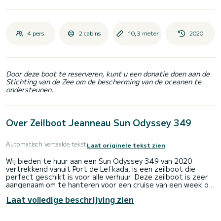
4 pers.
2 cabins
10,3 meter
2020
Door deze boot te reserveren, kunt u een donatie doen aan de
Stichting van de Zee om de bescherming van de oceanen te
ondersteunen.
Over Zeilboot Jeanneau Sun Odyssey 349
Automatisch vertaalde tekst
Laat originele tekst zien
Wij bieden te huur aan een Sun Odyssey 349 van 2020
vertrekkend vanuit Port de Lefkada. is een zeilboot die
perfect geschikt is voor alle verhuur. Deze zeilboot is zeer
aangenaam om te hanteren voor een cruise van een week of
langer.
Laat volledige beschrijving zien
De boot heeft 2 volledig uitgeruste hut(ten) en een
capaciteit van 4 personen. Met een totale lengte van 10