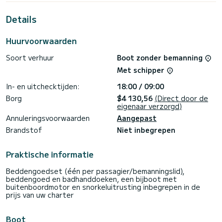
meter is dit uw beste bondgenoot om een uitzonderlijke
vakantie op het water door te brengen in de omgeving van
Details
Port de Lefkada
Deze Sun Odyssey 349 is uitgerust met 1 toilet met
Huurvoorwaarden
douche.
Soort verhuur
Boot zonder bemanning
Het heeft de volgende uitrusting: Automatische piloot,
Luidsprekers, A/C.
Met schipper
Aarzel niet om contact met ons op te nemen voor een
In- en uitchecktijden:
18:00 / 09:00
offerte, u wordt door een SamBoat-expert geholpen bij uw
Borg
$4 130,56
(Direct door de
eigenaar verzorgd)
Annuleringsvoorwaarden
Aangepast
Brandstof
Niet inbegrepen
Praktische informatie
Beddengoedset (één per passagier/bemanningslid),
beddengoed en badhanddoeken, een bijboot met
buitenboordmotor en snorkeluitrusting inbegrepen in de
prijs van uw charter
Boot