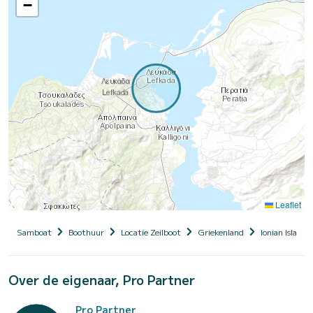
−
Leaflet
Samboat
Boothuur
Locatie Zeilboot
Griekenland
Ionian Islands
Over de eigenaar, Pro Partner
Pro Partner