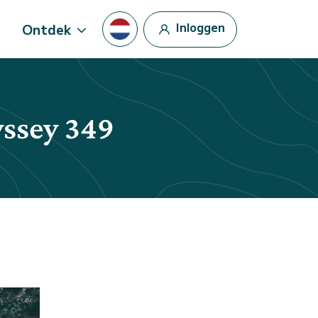
Inloggen
Ontdek
yssey 349