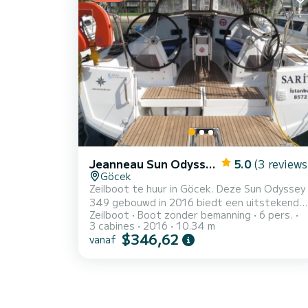
toilet met douche Deze boot is uitgerust met
een Furling grootzeil en een Furling genua. He
heeft d...
Jeanneau Sun Odyssey 349
5.0
(3 reviews
Göcek
Zeilboot te huur in Göcek. Deze Sun Odyssey
349 gebouwd in 2016 biedt een uitstekende
Zeilboot
Boot zonder bemanning
6 pers.
kwaliteit voor zijn prijs voor een cruise van
3 cabines
2016
10.34 m
een paar dagen of zelfs een paar weken. De
$346,62
vanaf
zeilboot is 10 meter lang met 21 pk. De 3
hutten bieden plaats aan 6 passagiers tijden
het cruisen. Voor uw comfort heeft Sarita 1
toilet met een douche Deze boot is uitgerust
met een Furling mainsail en een Furling genua.