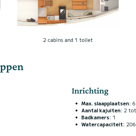
2 cabins and 1 toilet
appen
Inrichting
Max. slaapplaatsen
: 6
Aantal kajuiten
: 2 to
Badkamers
: 1
Watercapaciteit
: 20