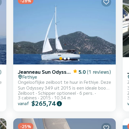
-28%
)
Jeanneau Sun Odyssey 349
5.0
(1 reviews)
Fethiye
e
Ongelooflijke zeilboot te huur in Fethiye. Deze
Sun Odyssey 349 uit 2015 is een ideale boot
Zeilboot
Schipper optioneel
6 pers.
voor een vakantie met familie of vrienden. De
3 cabines
2015
10.34 m
boot heeft 3 hutten met totaal comfort en
$265,74
vanaf
een capaciteit van 6 passagiers. Met een
totale lengte van 10 meter en 21 pk, zal het
p
uw beste vriend zijn bij het doorbrengen van
n
buitengewone vakanties op de wateren van
-25%
Fethiye Voor uw comfort heeft Blue Dreams 1