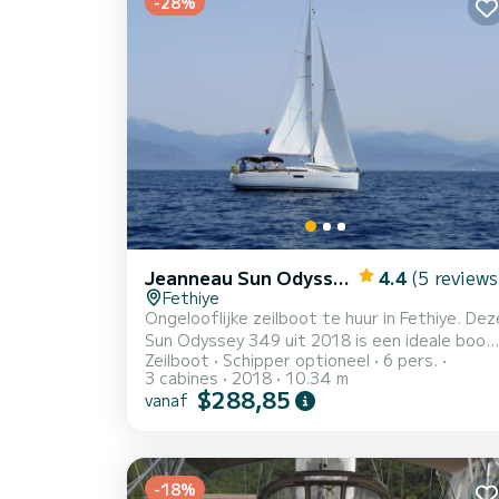
-28%
Jeanneau Sun Odyssey 349
4.4
(5 reviews
Fethiye
Ongelooflijke zeilboot te huur in Fethiye. Dez
Sun Odyssey 349 uit 2018 is een ideale boot
Zeilboot
Schipper optioneel
6 pers.
voor een vakantie met familie of vrienden. De
3 cabines
2018
10.34 m
boot heeft 3 volledig uitgeruste hut(ten) en
$288,85
vanaf
een capaciteit van 6 personen. Met een
totale lengte van 10 meter is het uw beste
bondgenoot om een uitzonderlijke vakantie o
het water door te brengen in de omgeving va
-18%
Fethiye Voor uw comfort heeft Anahera 1