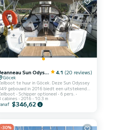
Jeanneau Sun Odyssey 349
4.1
(20 reviews)
Göcek
Zeilboot te huur in Göcek. Deze Sun Odyssey
349 gebouwd in 2016 biedt een uitstekende
Zeilboot
Schipper optioneel
6 pers.
kwaliteit voor zijn prijs voor een cruise van
3 cabines
2016
10.3 m
een paar dagen of zelfs een paar weken. De
$346,62
vanaf
boot heeft 3 volledig uitgeruste hut(ten) en
een capaciteit van 6 personen. Met een
totale lengte van 10 meter is het uw beste
bondgenoot om een uitzonderlijke vakantie op
-30%
het water door te brengen in de omgeving van