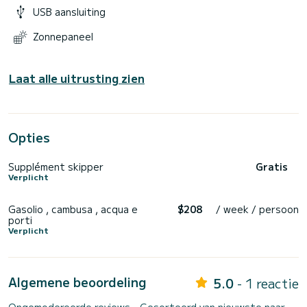
USB aansluiting
Zonnepaneel
Laat alle uitrusting zien
Opties
Supplément skipper
Gratis
Verplicht
Gasolio , cambusa , acqua e
$208
/ week / persoon
porti
Verplicht
Algemene beoordeling
5.0
- 1 reactie
Ongemodereerde reviews - Gesorteerd van nieuwste naar