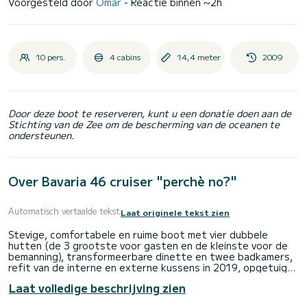
Voorgesteld door
Omar
- Reactie binnen ~2h
10 pers.
4 cabins
14,4 meter
2009
Door deze boot te reserveren, kunt u een donatie doen aan de
Stichting van de Zee om de bescherming van de oceanen te
ondersteunen.
Over Bavaria 46 cruiser "perchè no?"
Automatisch vertaalde tekst
Laat originele tekst zien
Stevige, comfortabele en ruime boot met vier dubbele
hutten (de 3 grootste voor gasten en de kleinste voor de
bemanning), transformeerbare dinette en twee badkamers,
refit van de interne en externe kussens in 2019, opgetuigd
met doorgelat grootzeil en oprolbare Genua nieuw 2023.
Laat volledige beschrijving zien
Perfecte boot in alle opzichten en met tal van opties
waaronder zonnepanelen, boegschroef, TV, USB-