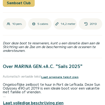
Samboat Club
10 pers.
5 cabins
14,2 meter
2019
Door deze boot te reserveren, kunt u een donatie doen aan de
Stichting van de Zee om de bescherming van de oceanen te
ondersteunen.
Over MARINA GEN.+A.C. "Sails 2025"
Automatisch vertaalde tekst
Laat originele tekst zien
Ongelooflijke zeilboot te huur in Port de Lefkada. Deze Sun
Odyssey 490 uit 2019 is een ideale boot voor een vakantie
met familie of vrienden.
De boot heeft 5 volledig uitgeruste hut(ten) en een
Laat volledige beschrijving zien
capaciteit van 10 personen. Met een totale lengte van 14