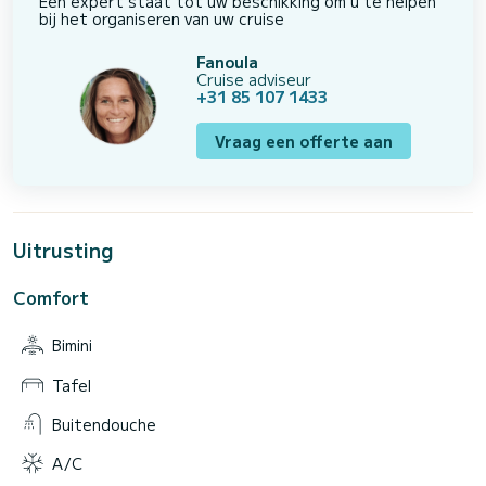
Een expert staat tot uw beschikking om u te helpen
bij het organiseren van uw cruise
Fanoula
Cruise adviseur
+31 85 107 1433
Vraag een offerte aan
Uitrusting
Comfort
Bimini
Tafel
Buitendouche
A/C