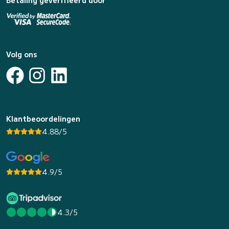
Betaling geverifieerd door
Volg ons
Klantbeoordelingen
4.88/5
4.9/5
4.3/5