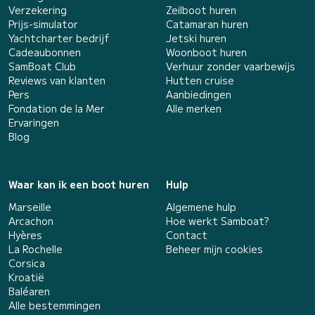
Verzekering
Zeilboot huren
Prijs-simulator
Catamaran huren
Yachtcharter bedrijf
Jetski huren
Cadeaubonnen
Woonboot huren
SamBoat Club
Verhuur zonder vaarbewijs
Reviews van klanten
Hutten cruise
Pers
Aanbiedingen
Fondation de la Mer
Alle merken
Ervaringen
Blog
Waar kan ik een boot huren
Hulp
Marseille
Algemene hulp
Arcachon
Hoe werkt Samboat?
Hyères
Contact
La Rochelle
Beheer mijn cookies
Corsica
Kroatië
Baléaren
Alle bestemmingen