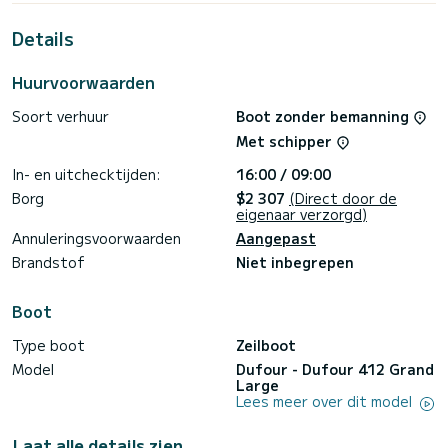
vakantie op het water door te brengen in de omgeving van
Port de Lefkada
Details
Voor uw comfort heeft Why not 12 2 toiletten met een
douche
Huurvoorwaarden
Deze boot is uitgerust met een Full batten grootzeil en een
Soort verhuur
Boot zonder bemanning
Furling genua. Het heeft de volgende uitrusting:
Automatische piloot, Buitenboordmotor, Dekdouche,
Met schipper
Zonnepaneel.
In- en uitchecktijden:
16:00 / 09:00
Als u vragen heeft over de boot of de chartervoorwaarden,
kunt u een bericht sturen via het Samboat-platform. Een
Borg
$2 307
(Direct door de
SamBoat-adviseur beantwoordt uw vragen en biedt u onze
eigenaar verzorgd)
Annuleringsvoorwaarden
Aangepast
Brandstof
Niet inbegrepen
Boot
Type boot
Zeilboot
Model
Dufour - Dufour 412 Grand
Large
Lees meer over dit model
Laat alle details zien