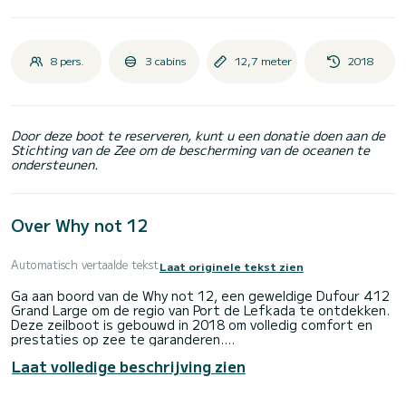
8 pers.
3 cabins
12,7 meter
2018
Door deze boot te reserveren, kunt u een donatie doen aan de
Stichting van de Zee om de bescherming van de oceanen te
ondersteunen.
Over Why not 12
Automatisch vertaalde tekst
Laat originele tekst zien
Ga aan boord van de Why not 12, een geweldige Dufour 412
Grand Large om de regio van Port de Lefkada te ontdekken.
Deze zeilboot is gebouwd in 2018 om volledig comfort en
prestaties op zee te garanderen.
Laat volledige beschrijving zien
De boot heeft 3 volledig uitgeruste hut(ten) en een
capaciteit van 8 personen. Met een totale lengte van 13
meter is het uw beste bondgenoot om een uitzonderlijke