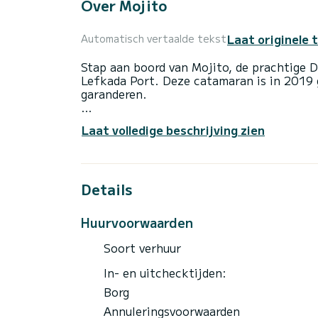
Over Mojito
Laat originele 
Automatisch vertaalde tekst
Stap aan boord van Mojito, de prachtige 
Lefkada Port. Deze catamaran is in 2019
garanderen.
De boot heeft 5 comfortabele hutten en 
Laat volledige beschrijving zien
totale lengte van 15 meter is het uw bes
het water in de omgeving van Lefkada Por
Voor uw comfort heeft Mojito 5 toilette
Details
Het heeft de volgende uitrusting: Autopi
Airconditioning.
Huurvoorwaarden
Reservering- en offerteaanvragen worden 
Soort verhuur
In- en uitchecktijden:
Borg
Annuleringsvoorwaarden