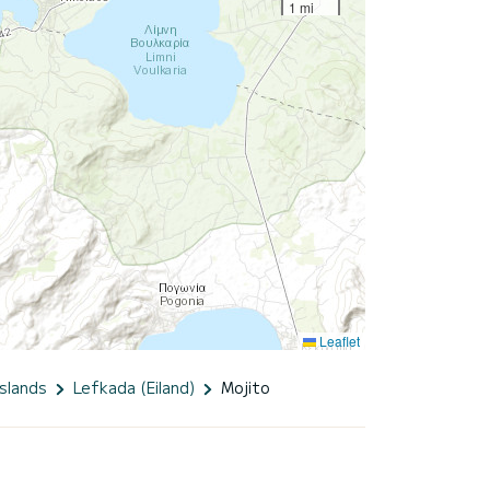
1 mi
Leaflet
Islands
Lefkada (Eiland)
Mojito