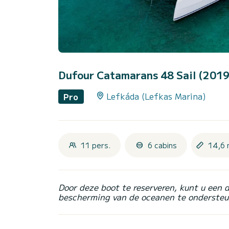
Dufour Catamarans 48 Sail (201
Lefkáda (Lefkas Marina)
Pro
11 pers.
6 cabins
14,6 
Door deze boot te reserveren, kunt u een 
bescherming van de oceanen te ondersteu