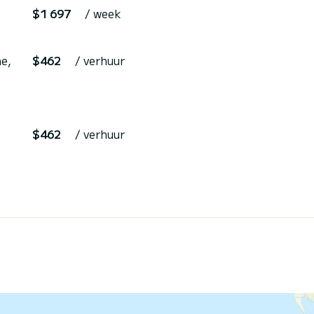
$1 697
/ week
ne,
$462
/ verhuur
$462
/ verhuur