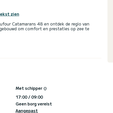
tekst zien
Dufour Catamarans 48 en ontdek de regio van
 gebouwd om comfort en prestaties op zee te
een bootcapaciteit van 11 personen. Met een
te bondgenoot voor een buitengewone vakantie op
t
n met douche
lot, Tendermotor, Dekdouche, Barbecue,
rechtstreeks door SamBoat beheerd. Via het
Met schipper
17:00 / 09:00
Geen borg vereist
Aangepast