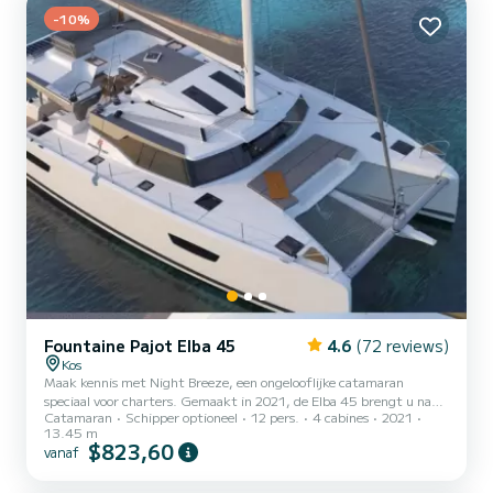
Buitenboordmotor, Luidsprekers, Dekdouche, Watermaker,
-10%
Elektri...
Fountaine Pajot Elba 45
4.6
(72 reviews)
Kos
Maak kennis met Night Breeze, een ongelooflijke catamaran
speciaal voor charters. Gemaakt in 2021, de Elba 45 brengt u naar
Catamaran
Schipper optioneel
12 pers.
4 cabines
2021
de mooiste ankerplaatsen in Kos. De boot heeft 4 volledig
13.45 m
uitgeruste hut(ten) en een capaciteit van 10 personen. Met een
$823,60
vanaf
totale lengte van 14 meter is het uw beste bondgenoot om een
uitzonderlijke vakantie op het water door te brengen in de