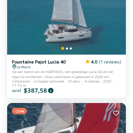
Fountaine Pajot Lucia 40
4.0
(1 reviews)
Le Marin
Ga aan boord van de HARFANG, een geweldige Lucia 40 om de
regio te ontdekken. Deze catamaran is gebouwd in 2020 om
Catamaran
Schipper optioneel
10 pers.
4 cabines
2020
volledig comfort en prestaties op zee te garanderen. De boot heeft
11.73 m
4 hutten met totaal comfort en een capaciteit van 10 passagiers.
$387,58
vanaf
Met een totale lengte van 12 meter en 60 pk, zal het uw beste
vriend zijn bij het doorbrengen van buitengewone vakanties op de
wateren van Voor uw comfort heeft HARFANG 4 toiletten met een
douche Deze boot is uitgerust met een volledig gelat gro...
-25%