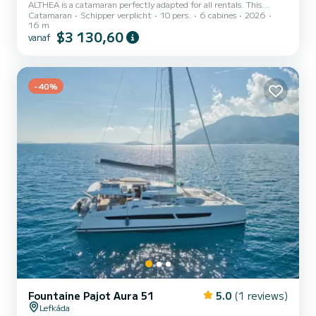
ALTHEA is a catamaran perfectly adapted for all rentals. This
Catamaran
Schipper verplicht
10 pers.
6 cabines
2026
catamaran is very pleasant to handle for a week cruise or more. You
16 m
are guaranteed to spend an exceptional day or week on this 16
$3 130,60
vanaf
meter boat. The capacity of this boat is passengers. Het heeft de
volgende uitrusting: Achterste bereik, USB aansluiting,
Watermaker, Buitenluidsprekers, Barbecue, Bluetooth connection,
Wifi en internet, Buitenboordmotor. Wij nodigen u uit...
-40%
Fountaine Pajot Aura 51
5.0
(1 reviews)
Lefkáda