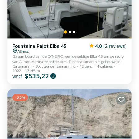
Fountaine Pajot Elba 45
4.0
(2 reviews)
Álimos
Ga aan boord van de O'NEIRO, een geweldige Elba 45 om de regio
van Alimos Marina te ontdekken. Deze catamaran is gebouwd in
Catamaran
Boot zonder bemanning
12 pers.
4 cabines
2022 om volledig comfort en prestaties op zee te garanderen. De
2022
13.45 m
boot heeft 4 hutten met totaal comfort en een capaciteit van 12
$535,22
vanaf
passagiers. Met een totale lengte van 14 meter en 100 pk, zal het
uw beste vriend zijn bij het doorbrengen van buitengewone
vakanties op de wateren van Alimos Marina Deze Elba 45 is
uitgerust met 4 toiletten met een douche. Deze boot is uitger...
-22%