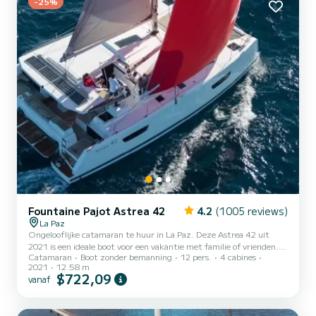
-25%
Fountaine Pajot Astrea 42
4.2
(1005 reviews)
La Paz
Ongelooflijke catamaran te huur in La Paz. Deze Astrea 42 uit
2021 is een ideale boot voor een vakantie met familie of vrienden.
Catamaran
Boot zonder bemanning
12 pers.
4 cabines
De catamaran is 13 meter lang met 100 pk. De 4 hutten bieden
2021
12.58 m
plaats aan 12 passagiers tijdens het cruisen. Deze Astrea 42 is
$722,09
vanaf
uitgerust met 4 toiletten met een douche. Deze boot is uitgerust
met een Full batten mainsail en een Furling genua. Het beschikt
over de volgende uitrusting: Automatische piloot,