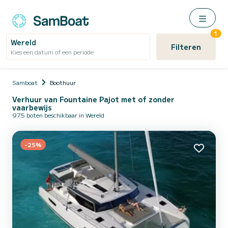
1
Wereld
Filteren
Kies een datum of een periode
Samboat
Boothuur
Verhuur van Fountaine Pajot met of zonder
vaarbewijs
975 boten beschikbaar in Wereld
-25%