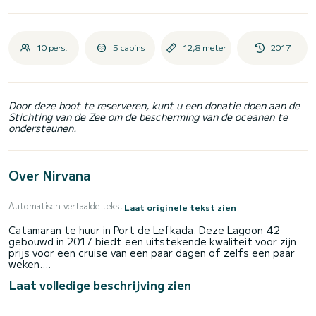
10 pers.
5 cabins
12,8 meter
2017
Door deze boot te reserveren, kunt u een donatie doen aan de
Stichting van de Zee om de bescherming van de oceanen te
ondersteunen.
Over Nirvana
Automatisch vertaalde tekst
Laat originele tekst zien
Catamaran te huur in Port de Lefkada. Deze Lagoon 42
gebouwd in 2017 biedt een uitstekende kwaliteit voor zijn
prijs voor een cruise van een paar dagen of zelfs een paar
weken.
Laat volledige beschrijving zien
De catamaran is 13 meter lang met 45 pk. De 5 hutten
bieden plaats aan 9 passagiers tijdens het cruisen.