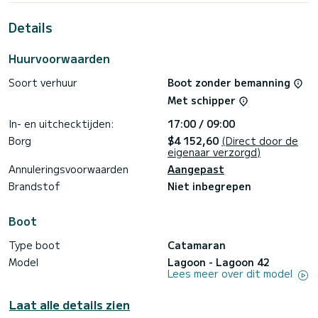
Voor uw comfort heeft Nirvana 5 toiletten met een douche
Details
Deze boot is uitgerust met een Full batten mainsail en een
Furling genua. Het heeft de volgende uitrusting: Auto-pilot,
Outboard engine, Speakers, Deck shower, A/C.
Huurvoorwaarden
Boekingsaanvragen en offertes worden rechtstreeks door
Soort verhuur
Boot zonder bemanning
SamBoat afgehandeld. Via het platform krijgt u de beste
Met schipper
In- en uitchecktijden:
17:00 / 09:00
Borg
$4 152,60
(Direct door de
eigenaar verzorgd)
Annuleringsvoorwaarden
Aangepast
Brandstof
Niet inbegrepen
Boot
Type boot
Catamaran
Model
Lagoon - Lagoon 42
Lees meer over dit model
Laat alle details zien