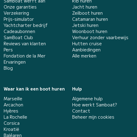
SamBoat werft aan
RIB huren
Onze garanties
Jacht huren
Verzekering
Zeilboot huren
Prijs-simulator
Catamaran huren
Yachtcharter bedrijf
Jetski huren
Cadeaubonnen
Woonboot huren
SamBoat Club
Verhuur zonder vaarbewijs
Reviews van klanten
Hutten cruise
Pers
Aanbiedingen
Fondation de la Mer
Alle merken
Ervaringen
Blog
Waar kan ik een boot huren
Hulp
Marseille
Algemene hulp
Arcachon
Hoe werkt Samboat?
Hyères
Contact
La Rochelle
Beheer mijn cookies
Corsica
Kroatië
Baléaren