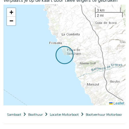
3 km
+
2 mi
−
Leaflet
Samboat
Boothuur
Locatie Motorboot
Bootverhuur Motorboot me