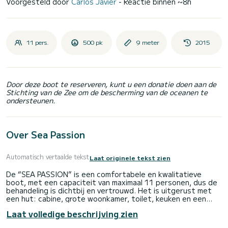
Voorgesteld door
Carlos Javier
- Reactie binnen ~8h
11 pers.
500 pk
9 meter
2015
Door deze boot te reserveren, kunt u een donatie doen aan de
Stichting van de Zee om de bescherming van de oceanen te
ondersteunen.
Over Sea Passion
Automatisch vertaalde tekst
Laat originele tekst zien
De “SEA PASSION” is een comfortabele en kwalitatieve
boot, met een capaciteit van maximaal 11 personen, dus de
behandeling is dichtbij en vertrouwd. Het is uitgerust met
een hut: cabine, grote woonkamer, toilet, keuken en een
groot dek met solarium.
Laat volledige beschrijving zien
Wij zijn de enigen gelegen in de "Puerto de Playa San Juan",
een van de laatste traditionele vissershavens in Tenerife,