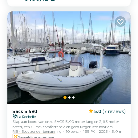
tafel voor een picknick. Aansteker + USB-aansluiting...
Sacs S 590
5.0
(7 reviews)
La Rochelle
Stap aan boord van onze SACS 5,90 meter lang en 2,65 meter
breed, een ruime, comfortabele en goed uitgeruste boot om
RIB
Boot zonder bemanning
10 pers.
135 PK
2005
5.9 m
optimaal te genieten van uw dagen op zee. Geschikt voor maximaal
10 personen. Uitgerust met een 135 pk motor, biedt het een
Geweldige eigenaar