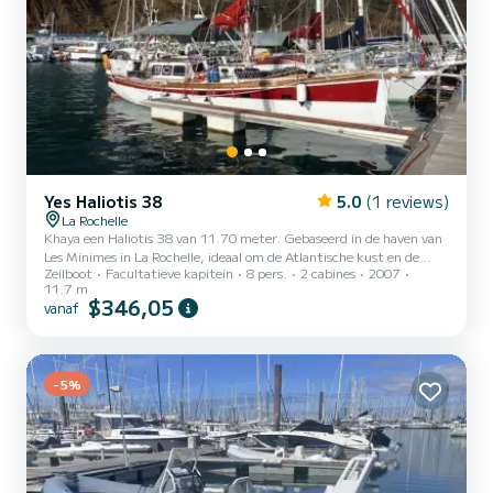
Yes Haliotis 38
5.0
(1 reviews)
La Rochelle
Khaya een Haliotis 38 van 11.70 meter. Gebaseerd in de haven van
Les Minimes in La Rochelle, ideaal om de Atlantische kust en de
Zeilboot
Facultatieve kapitein
8 pers.
2 cabines
2007
eilanden van Charente te ontdekken in uitstekende comfortabele
11.7 m
en navigatieomstandigheden. Het is een volledige kielboot, 1m
$346,05
vanaf
hoge kiel en 2m60 lage kiel. Het wordt vanuit de cockpit bediend.
Deze boot biedt een mooie balans tussen prestaties en
bewoonbaarheid, perfect voor cruises met familie of vrienden. Het
maakt het gemakkelijk om te varen naar het eiland Ré, he...
-5%