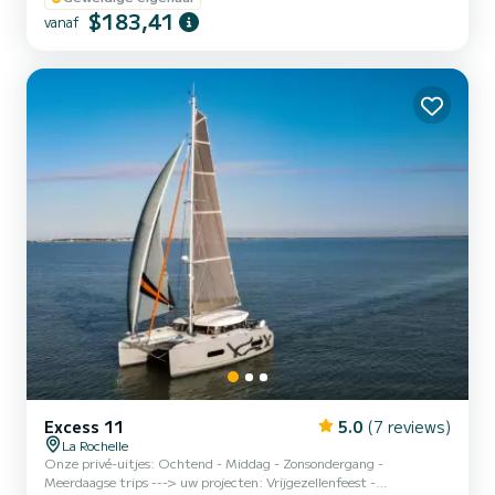
uitstekend compromis tussen prestaties, comfort en
$183,41
vanaf
gebruiksgemak. Uitrusting aan boord: * Groot zonnedek aan de
voorkant. * Zonnedek achteraan. * Zonnetent * Dieptemeter *
Twee verwijderbare tafels voor uw maaltijden of aperitieven. *
Zwemtrap voor gemakk...
Excess 11
5.0
(7 reviews)
La Rochelle
Onze privé-uitjes: Ochtend - Middag - Zonsondergang -
Meerdaagse trips ---> uw projecten: Vrijgezellenfeest -