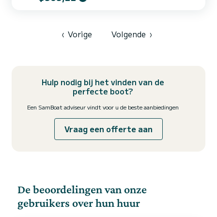
Martin-de-Ré. Dankzij zijn krachtige 175 PK motor biedt deze
boot een dynamische, vloeiende en veilige navigatie, ideaal voor
kustwandelingen, ankeren, zwemmen en meer sportieve uitstapjes,
terwijl het uitstekende comfort aan boord behouden...
‹
Vorige
Volgende
›
Hulp nodig bij het vinden van de
perfecte boot?
Een SamBoat adviseur vindt voor u de beste aanbiedingen
Vraag een offerte aan
De beoordelingen van onze
gebruikers over hun huur