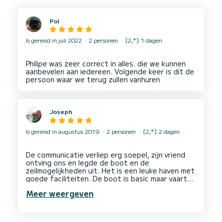
Pol
Is gereisd in juli 2022
2 personen
[2,*] 1 dagen
Philipe was zeer correct in alles. die we kunnen
aanbevelen aan iedereen. Volgende keer is dit de
Joseph
Is gereisd in augustus 2019
2 personen
[2,*] 2 dagen
De communicatie verliep erg soepel, zijn vriend
ontving ons en legde de boot en de
zeilmogelijkheden uit. Het is een leuke haven met
goede faciliteiten. De boot is basic maar vaart
erg fijn. De boot is voldoende uitgerust. Ile de
Meer weergeven
Re is een prachtige plek voor water- en