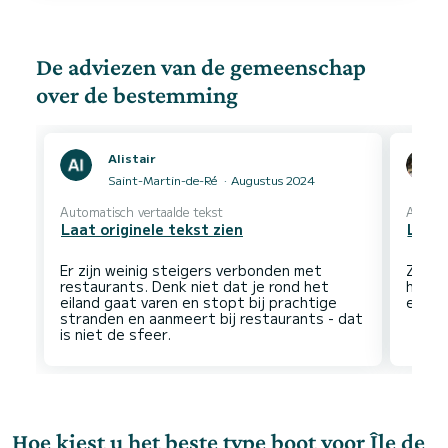
De adviezen van de gemeenschap
over de bestemming
Alistair
Saint-Martin-de-Ré
Augustus 2024
Automatisch vertaalde tekst
Automa
Laat originele tekst zien
Laat 
Er zijn weinig steigers verbonden met
Zeer 
restaurants. Denk niet dat je rond het
het ei
eiland gaat varen en stopt bij prachtige
stranden en aanmeert bij restaurants - dat
Hoe kiest u het beste type boot voor Île de