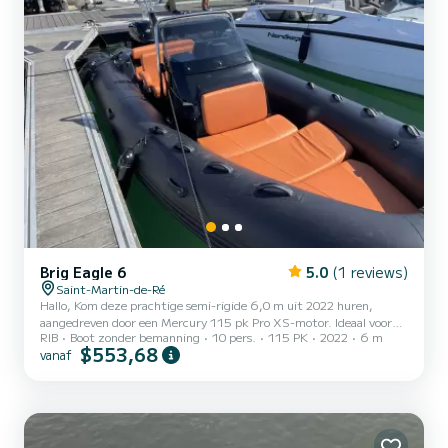
Brig Eagle 6
5.0
(1 reviews)
Saint-Martin-de-Ré
Hallo, Kom deze prachtige semi-rigide 6,0 m uit 2022 huren,
aangedreven door een Mercury 115 pk Pro XS-motor. Ideaal voor
RIB
Boot zonder bemanning
10 pers.
115 PK
2022
6 m
een uitje met vrienden of familie. Het is uitgerust met een skimat,
$553,68
vanaf
geluidssysteem, Bluetooth, handdouche, zoet water... Aarzel niet
om contact met mij op te nemen via de Professional Partner-
berichten als u vragen heeft. Tot snel ! Mattheüs