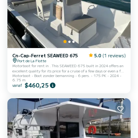
Cn-Cap-Ferret SEAWEED 675
5.0
(1 reviews)
Port de La Flotte
Motorboot for rent in . This SEAWEED 675 built in 2024 offers an
excellent quality for its price for a cruise of a few days or even a few
Motorboot
Boot zonder bemanning
6 pers.
175 PK
2024
weeks. You are guaranteed to spend an exceptional day or week on
6.75 m
this 7 meter boat. The capacity of this boat is 6 passengers. Wij
$460,25
vanaf
nodigen u uit om rechtstreeks een aanvraag bij ons te doen via het
platform.