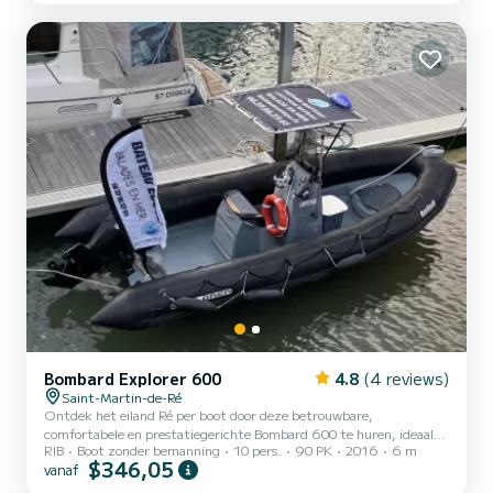
zwemmen, picknicken of een ontspannen dag op zee. Uitrusting
aan boord: GPS / Dieptemeter, VHF, Bluetooth-luidsprekers,
Dekdouche, Toiletten, Groot zonnedek en gezellige cockpit, Navi...
Bombard Explorer 600
4.8
(4 reviews)
Saint-Martin-de-Ré
Ontdek het eiland Ré per boot door deze betrouwbare,
comfortabele en prestatiegerichte Bombard 600 te huren, ideaal
RIB
Boot zonder bemanning
10 pers.
90 PK
2016
6 m
voor een dagje of een halve dag op zee vanuit Saint-Martin-de-Ré.
$346,05
vanaf
Met zijn 90 pk motor biedt deze boot een soepele, veilige en
plezierige navigatie, perfect voor kustwandelingen, zwemmen,