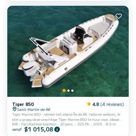
Tiger 850
4.8
(4 reviews)
Saint-Martin-de-Ré
Tiger Marine 850 - Verken het eiland Île de Ré. Hallo en welkom, Ik
stel u graag deze prachtige Tiger Marine 850 te huur voor, ideaal
RIB
Facultatieve kapitein
20 pers.
325 PK
2026
8.5 m
om Île de Ré en omgeving veilig en comfortabel te verkennen.
$1 015,08
vanaf
Krachtig, ruim en zeer aangenaam om te varen, deze boot is
perfect voor een uitje met familie of vrienden: een wandeling,