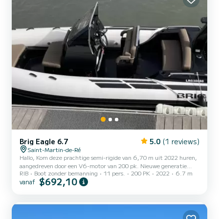
Brig Eagle 6.7
5.0
(1 reviews)
Saint-Martin-de-Ré
Hallo, Kom deze prachtige semi-rigide van 6,70 m uit 2022 huren,
aangedreven door een V6-motor van 200 pk. Nieuwe generatie
RIB
Boot zonder bemanning
11 pers.
200 PK
2022
6.7 m
"zeer laag verbruik", ideaal voor uitstapjes met vrienden of familie.
$692,10
vanaf
Het is uitgerust met een skimat, geluidssysteem, Bluetooth,
handdouche, zoet water... Aarzel niet om contact met mij op te
nemen via de Professional Partner-berichten als u vragen heeft. Tot
snel ! Mattheüs