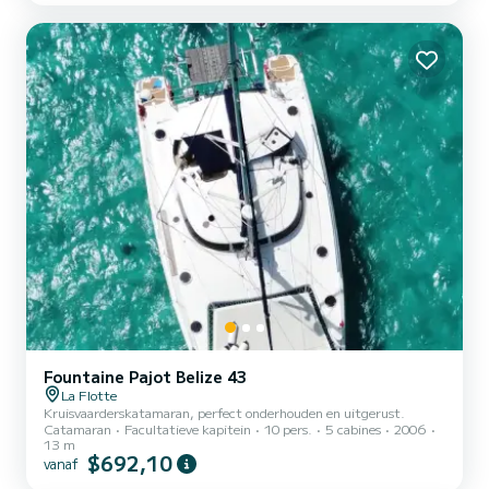
is deze boot de juiste keuze voor kleine groepen, met vrienden of
familie, om te genieten van een gezellige boottocht op zee.
Fountaine Pajot Belize 43
La Flotte
Kruisvaarderskatamaran, perfect onderhouden en uitgerust.
Catamaran
Facultatieve kapitein
10 pers.
5 cabines
2006
13 m
$692,10
vanaf