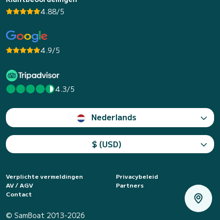
4.88/5
4.9/5
4.3/5
Nederlands
$ (USD)
Verplichte vermeldingen
Privacybeleid
AV / AGV
Partners
Contact
© SamBoat 2013-2026