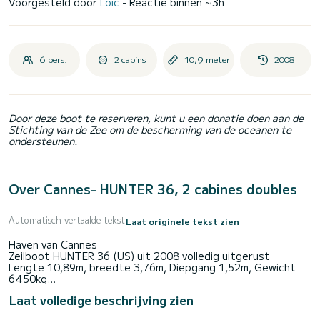
Voorgesteld door
Loic
- Reactie binnen ~3h
6 pers.
2 cabins
10,9 meter
2008
Door deze boot te reserveren, kunt u een donatie doen aan de
Stichting van de Zee om de bescherming van de oceanen te
ondersteunen.
Over Cannes- HUNTER 36, 2 cabines doubles
Automatisch vertaalde tekst
Laat originele tekst zien
Haven van Cannes
Zeilboot HUNTER 36 (US) uit 2008 volledig uitgerust
Lengte 10,89m, breedte 3,76m, Diepgang 1,52m, Gewicht
6450kg
Zeilen:
Laat volledige beschrijving zien
Mast SELDEN 16,82m
Nieuw grootzeil volledig doorgelat 38m2