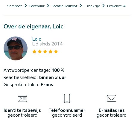
Samboat
Boothuur
Locatie Zeilboot
Frankrijk
Provence-Alpes-
Over de eigenaar, Loic
Loic
Lid sinds 2014
Antwoordpercentage:
100
%
Reactiesnelheid:
binnen 3 uur
Gesproken talen:
Frans
Identiteitsbewijs
Telefoonnummer
E-mailadres
gecontroleerd
gecontroleerd
gecontroleerd