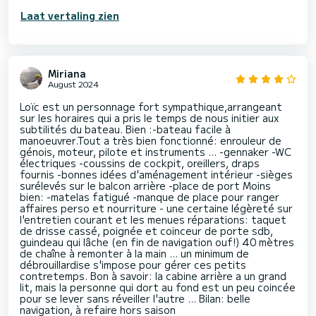
Laat vertaling zien
Miriana
August 2024
Loïc est un personnage fort sympathique,arrangeant
sur les horaires qui a pris le temps de nous initier aux
subtilités du bateau. Bien :-bateau facile à
manoeuvrer.Tout a très bien fonctionné: enrouleur de
génois, moteur, pilote et instruments ... -gennaker -WC
électriques -coussins de cockpit, oreillers, draps
fournis -bonnes idées d'aménagement intérieur -sièges
surélevés sur le balcon arrière -place de port Moins
bien: -matelas fatigué -manque de place pour ranger
affaires perso et nourriture - une certaine légèreté sur
l'entretien courant et les menues réparations: taquet
de drisse cassé, poignée et coinceur de porte sdb,
guindeau qui lâche (en fin de navigation ouf!) 40 mètres
de chaîne à remonter à la main ... un minimum de
débrouillardise s'impose pour gérer ces petits
contretemps. Bon à savoir: la cabine arrière a un grand
lit, mais la personne qui dort au fond est un peu coincée
pour se lever sans réveiller l'autre ... Bilan: belle
navigation, à refaire hors saison