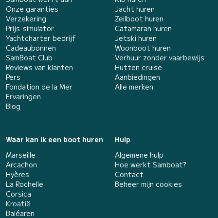
Onze garanties
Jacht huren
Verzekering
Zeilboot huren
Prijs-simulator
Catamaran huren
Yachtcharter bedrijf
Jetski huren
Cadeaubonnen
Woonboot huren
SamBoat Club
Verhuur zonder vaarbewijs
Reviews van klanten
Hutten cruise
Pers
Aanbiedingen
Fondation de la Mer
Alle merken
Ervaringen
Blog
Waar kan ik een boot huren
Hulp
Marseille
Algemene hulp
Arcachon
Hoe werkt Samboat?
Hyères
Contact
La Rochelle
Beheer mijn cookies
Corsica
Kroatië
Baléaren