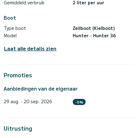
Zee-uitrusting voor 6 personen
Gemiddeld verbruik
2 liter per uur
ZEILPRESTATIES: Werkelijke wind 10 tot 15 knopen,
kruissnelheid tussen 7 en 9 knopen
TARIEVEN: afhankelijk van het seizoen, voor een huur tijdens
Boot
Type boot
Zeilboot (Kielboot)
Model
Hunter - Hunter 36
Laat alle details zien
Promoties
Aanbiedingen van de eigenaar
29 aug. - 20 sep. 2026
-5%
Uitrusting