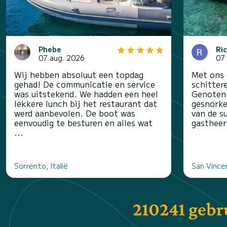
Phebe
Ri
07 aug. 2026
07
Wij hebben absoluut een topdag
Met ons 
gehad! De communicatie en service
schitter
was uitstekend. We hadden een heel
Genoten 
lekkere lunch bij het restaurant dat
gesnorke
werd aanbevolen. De boot was
van de s
eenvoudig te besturen en alles wat
gastheer
...
Sorrento, Italië
San Vincen
210241 gebr