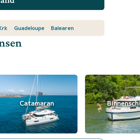
Krk
Guadeloupe
Balearen
ensen
Catamaran
Binnensch