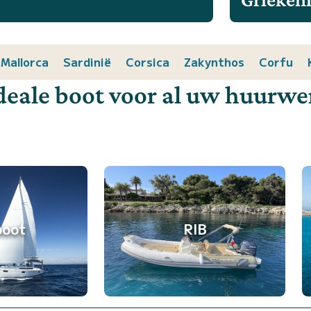
Mallorca
Sardinië
Corsica
Zakynthos
Corfu
deale boot voor al uw huurw
boot
RIB