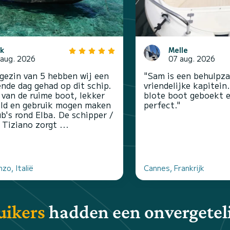
ck
Melle
 aug. 2026
07 aug. 2026
gezin van 5 hebben wij een
"Sam is een behulpza
ende dag gehad op dit schip.
vriendelijke kapitei
van de ruime boot, lekker
blote boot geboekt 
ld en gebruik mogen maken
perfect."
ub's rond Elba. De schipper /
 Tiziano zorgt ...
zo, Italië
Cannes, Frankrijk
uikers
hadden een onvergeteli