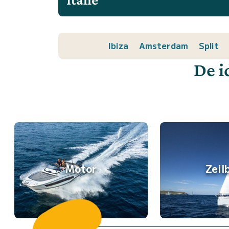
Ibiza
Amsterdam
Split
De i
Motor
Zeil