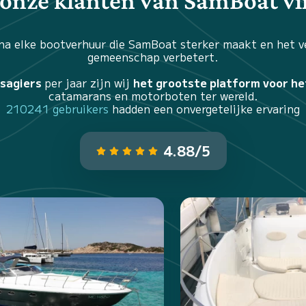
onze klanten van SamBoat v
na elke bootverhuur die SamBoat sterker maakt en het 
gemeenschap verbetert.
ssagiers
per jaar zijn wij
het grootste platform voor he
catamarans en motorboten ter wereld.
210241 gebruikers
hadden een onvergetelijke ervaring
4.88/5