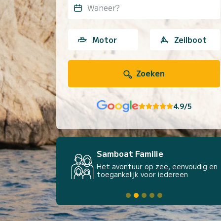
Waneer?
Motor
Zeilboot
Zoeken
4.9/5
Samboat Familie
Het avontuur op zee, eenvoudig en
toegankelijk voor iedereen