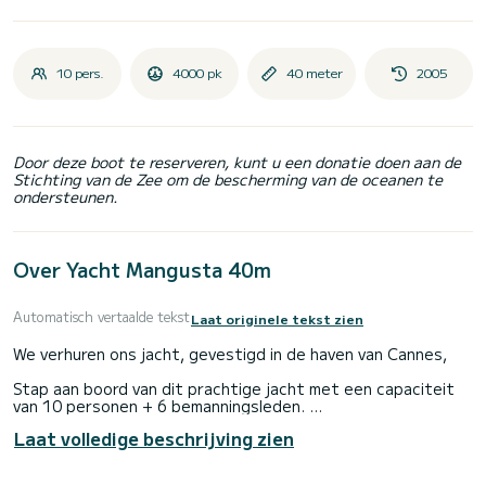
10 pers.
4000 pk
40 meter
2005
Door deze boot te reserveren, kunt u een donatie doen aan de
Stichting van de Zee om de bescherming van de oceanen te
ondersteunen.
Over Yacht Mangusta 40m
Automatisch vertaalde tekst
Laat originele tekst zien
We verhuren ons jacht, gevestigd in de haven van Cannes,
Stap aan boord van dit prachtige jacht met een capaciteit
van 10 personen + 6 bemanningsleden.
Laat volledige beschrijving zien
5 hutten zijn gereserveerd voor boothuurders met
tweepersoonsbedden en eenpersoonsbedden.