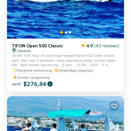
TIFON Open 500 Classic
4.9
(43 reviews)
Cambrils
Zonder titel Huur dit prachtige nieuwe Marion 500 Open Classic
boot. Boot voor 5 personen. Geen vaarbewijs nodig! Je hebt alleen je
RIB
Boot zonder bemanning
5 pers.
15 PK
2025
5 m
ID nodig. Vertrek vanuit de haven van Cambrils. De beste optie om
de Costa Dorada vanaf zee te verkennen. Onze schipper zal jullie
Flexibele annulering
Geweldige eigenaar
leren hoe je de boot moet besturen en wanneer jullie er klaar voor
Zonder vergunning
zijn, om te varen! PRIJZEN (brandstof niet inbegrepen): 8 UUR
$276,84
vanaf
490€ (van 10 tot 18) 4 UUR 240€ (Ochtendshift van 9.30 tot
13.30 - Middagshift van 14 tot 18) 2 UUR 16...