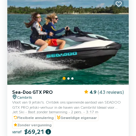
Sea-Doo GTX PRO
4.9
(43 reviews)
Cambrils
Vloot van 9 jetski's. Ontdek ons spannende aanbod van SEADOO
GTX PRO jetski-verhuur in de haven van Cambrils! Ideaal voor
Jet Ski
Boot zonder bemanning
2 pers.
3.17 m
koppels of vrienden, onze jetski's hebben een maximale capaciteit
van 2 personen en worden begeleid door een ervaren monitor. Met
Flexibele annulering
Geweldige eigenaar
een lengte van 3,17 meter bieden wij flexibele verhuur van 20, 30,
Zonder vergunning
40 en 60 minuten om aan jouw behoeften en voorkeuren te
$69,21
vanaf
voldoen. Ervaar de adrenaline van de golven en geniet van het