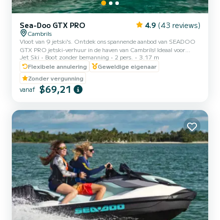
Sea-Doo GTX PRO
4.9
(43 reviews)
Cambrils
Vloot van 9 jetski's. Ontdek ons spannende aanbod van SEADOO
GTX PRO jetski-verhuur in de haven van Cambrils! Ideaal voor
Jet Ski
Boot zonder bemanning
2 pers.
3.17 m
koppels of vrienden, onze jetski's hebben een maximale capaciteit
van 2 personen en worden begeleid door een ervaren instructeur.
Flexibele annulering
Geweldige eigenaar
Met een lengte van 3,17 meter bieden we flexibele verhuur van 20,
Zonder vergunning
30, 40 en 60 minuten om aan je behoeften en voorkeuren te
$69,21
vanaf
voldoen. Ervaar de adrenaline van het doorklieven van de golven en
geniet van het prachtige kustlandschap van Cambrils vanui...