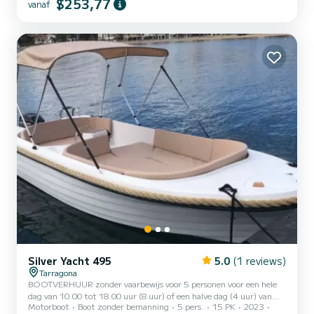
$253,77
vanaf
niet inbegrepen in de prijs
Silver Yacht 495
5.0
(1 reviews)
Tarragona
BOOTVERHUUR zonder vaarbewijs voor 5 personen voor een hele
dag van 10.00 tot 18.00 uur (8 uur) of een halve dag (4 uur) van
Motorboot
Boot zonder bemanning
5 pers.
15 PK
2023
10.00 tot 14.00 uur of 14.00 tot 18.00 uur Ook beschikbaar per