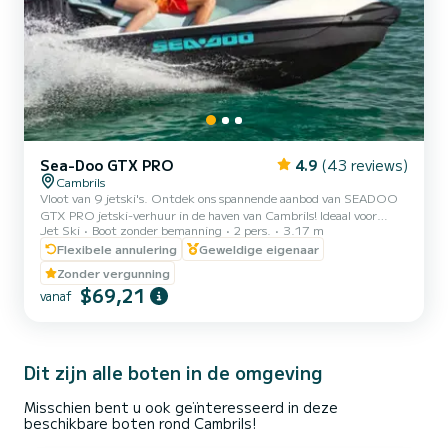
Sea-Doo GTX PRO
4.9
(43 reviews)
Cambrils
Vloot van 9 jetski's. Ontdek ons spannende aanbod van SEADOO
GTX PRO jetski-verhuur in de haven van Cambrils! Ideaal voor
Jet Ski
Boot zonder bemanning
2 pers.
3.17 m
koppels of vrienden, onze jetski's hebben een maximale capaciteit
van 2 personen en worden begeleid door een ervaren monitor. Met
Flexibele annulering
Geweldige eigenaar
een lengte van 3,17 meter bieden wij flexibele verhuur van 20, 30,
Zonder vergunning
40 en 60 minuten om aan jouw behoeften en voorkeuren te
$69,21
vanaf
voldoen. Ervaar de adrenaline van de golven en geniet van het
prachtige kustlandschap van Cambrils vanuit een uniek perspe...
Dit zijn alle boten in de omgeving
Misschien bent u ook geïnteresseerd in deze
beschikbare boten rond Cambrils!