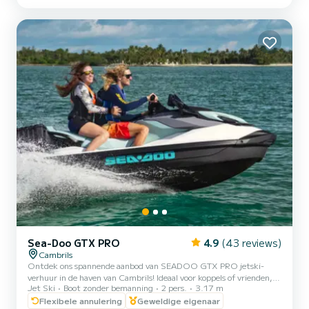
prachtige kustlandschap van Cambrils vanuit een uniek perspecti...
Sea-Doo GTX PRO
4.9
(43 reviews)
Cambrils
Ontdek ons spannende aanbod van SEADOO GTX PRO jetski-
verhuur in de haven van Cambrils! Ideaal voor koppels of vrienden,
Jet Ski
Boot zonder bemanning
2 pers.
3.17 m
onze jetski's hebben een maximale capaciteit van 2 personen en
worden begeleid door een ervaren monitor. Met een lengte van
Flexibele annulering
Geweldige eigenaar