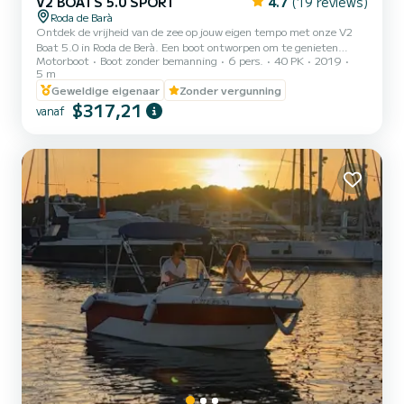
V2 BOATS 5.0 SPORT
4.7
(19 reviews)
Roda de Barà
Ontdek de vrijheid van de zee op jouw eigen tempo met onze V2
Boat 5.0 in Roda de Berà.️ Een boot ontworpen om te genieten
Motorboot
Boot zonder bemanning
6 pers.
40 PK
2019
zonder haast: anker in baaien, ontspan in de zon of deel een hapje
5 m
met uitzicht op de Middellandse Zee. Jij bepaalt het plan.️
Geweldige eigenaar
Zonder vergunning
$317,21
vanaf