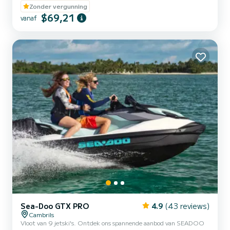
3,17 meter bieden wij flexibele verhuurmogelijkheden van 20, 30,
Zonder vergunning
40 en 60 minuten om aan jouw behoeften en voorkeuren te
$69,21
vanaf
voldoen. Ervaar de adrenaline van het doorklieven van de golven en
geniet van het prachtige kustlandschap van Cambrils vanuit een
un...
Sea-Doo GTX PRO
4.9
(43 reviews)
Cambrils
Vloot van 9 jetski's. Ontdek ons spannende aanbod van SEADOO