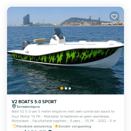
V2 BOATS 5.0 SPORT
Torredembarra
Boot V2 5.0 van 5 meter lengte en met veel ruimte aan boord te
huur Motor 15 PK - Makkelijk te bedienen en geen vaarbewijs
Motorboot
Facultatieve kapitein
6 pers.
15 PK
2022
5 m
nodig. Capaciteit 6 personen - Ideaal voor gezinnen, stelletjes of
vriendengroepen. Uitrusting: • Bimini-top️ • Zwemtrap️ • Ruim
Flexibele annulering
Zonder vergunning
zonnedek aan de voorkant Vertrek vanuit Torredembarra Brandstof