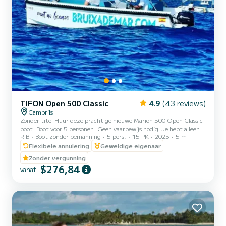
TIFON Open 500 Classic
4.9
(43 reviews)
Cambrils
Zonder titel Huur deze prachtige nieuwe Marion 500 Open Classic
boot. Boot voor 5 personen. Geen vaarbewijs nodig! Je hebt alleen je
RIB
Boot zonder bemanning
5 pers.
15 PK
2025
5 m
ID nodig. Vertrek vanuit de haven van Cambrils. De beste optie om
de Costa Dorada vanaf zee te ontdekken. Onze schipper zal je
Flexibele annulering
Geweldige eigenaar
leren hoe je de boot moet besturen en wanneer je er klaar voor
Zonder vergunning
bent, gaan we varen! PRIJZEN (brandstof niet inbegrepen): 8 UUR
$276,84
vanaf
490€ (van 10 tot 18) 4 UUR 240€ (Ochtendshift van 9.30 tot
13.30 uur - Middagshift van 14 tot 18 uur) 2 UUR...