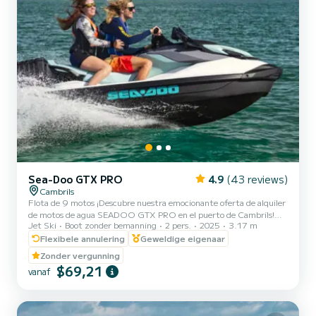
Sea-Doo GTX PRO
4.9
(43 reviews)
Cambrils
Flota de 9 motos ¡Descubre nuestra emocionante oferta de alquiler
de motos de agua SEADOO GTX PRO en el puerto de Cambrils!
Jet Ski
Boot zonder bemanning
2 pers.
2025
3.17 m
Ideal para parejas o amigos, nuestras motos de agua tienen una
capacidad máxima de 2 personas y están supervisadas por un
Flexibele annulering
Geweldige eigenaar
monitor experimentado. Con una eslora de 3.17 metros, ofrecemos
Zonder vergunning
alquileres flexibles de 20, 30, 40 y 60 minutos para adaptarse a tus
$69,21
vanaf
necesidades y preferencias. ¡Experimenta la adrenalina de surcar las
olas y disfruta del hermoso paisaje costero de C...