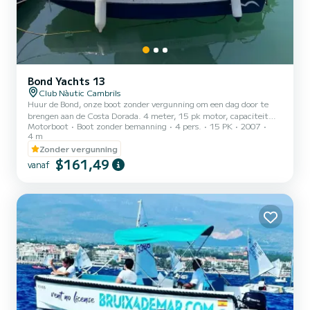
Bond Yachts 13
Club Nàutic Cambrils
Huur de Bond, onze boot zonder vergunning om een dag door te
brengen aan de Costa Dorada. 4 meter, 15 pk motor, capaciteit
Motorboot
Boot zonder bemanning
4 pers.
15 PK
2007
voor 5 personen. Je hebt geen enkel vaarbewijs nodig - alleen je ID.
4 m
We leggen je de basis uit in vijftien minuten en dan kun je gaan
Zonder vergunning
varen. Vertrek vanuit de haven van Cambrils. Het is de ideale boot
$161,49
als je er nog nooit een hebt bestuurd: licht, gemakkelijk te
vanaf
hanteren en zeer eenvoudig te navigeren. Perfect om op eigen
tempo langs de kust van Cambrils te varen, je eigen p...