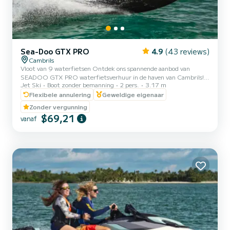
Sea-Doo GTX PRO
4.9
(43 reviews)
Cambrils
Vloot van 9 waterfietsen Ontdek ons spannende aanbod van
SEADOO GTX PRO waterfietsverhuur in de haven van Cambrils!
Jet Ski
Boot zonder bemanning
2 pers.
3.17 m
Ideaal voor koppels of vrienden, onze waterfietsen hebben een
maximale capaciteit van 2 personen en worden begeleid door een
Flexibele annulering
Geweldige eigenaar
ervaren monitor. Met een lengte van 3,17 meter bieden we
Zonder vergunning
flexibele verhuur van 20, 30, 40 en 60 minuten om aan je
$69,21
vanaf
behoeften en voorkeuren te voldoen. Ervaar de adrenaline van de
golven en geniet van het prachtige kustlandschap van Cambrils
vanuit een uniek...