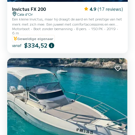
Invictus FX 200
4.9
(17 reviews)
Cala d'Or
Een kleine Invictus, maar hij draagt de aard en het prestige van het
merk met zich mee. Een juweel met comfortaccessoires en een
Motorboot
Boot zonder bemanning
8 pers.
150 PK
2019
hoog afwerkingsniveau, speciaal voor diegenen die een boot met een
6 m
eigen identiteit willen, die veiligheid en prestaties biedt zonder
Geweldige eigenaar
luxe en elegantie te verliezen. Zelfs bij de 200FX heeft Invictus
$334,52
genereus trots en aandacht besteed aan esthetisch en formeel
vanaf
onderzoek, met veel aandacht voor kwaliteit, zowel in het
algemeen als in details, waardoor dit model een meer...