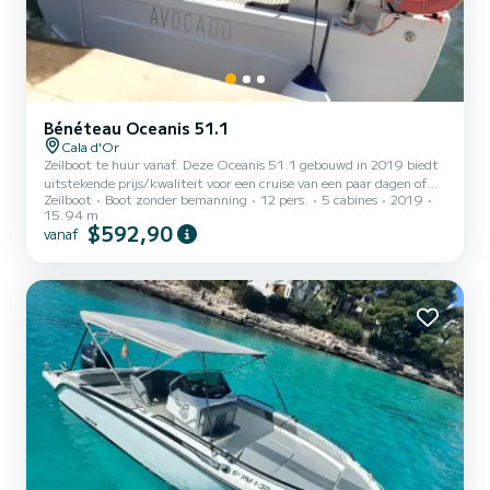
Bénéteau Oceanis 51.1
Cala d'Or
Zeilboot te huur vanaf. Deze Oceanis 51.1 gebouwd in 2019 biedt
uitstekende prijs/kwaliteit voor een cruise van een paar dagen of
Zeilboot
Boot zonder bemanning
12 pers.
5 cabines
2019
een paar weken. De zeilboot is 16 meter lang en heeft een
15.94 m
vermogen van 110 pk. De 5 hutten bieden plaats aan 13 personen
$592,90
vanaf
tijdens het varen. Deze Oceanis 51.1 is uitgerust met 3 toiletten
met douche. Deze boot is uitgerust met een rolgrootzeil en een
rolgenua. Het beschikt met name over de volgende uitrusting:
stuurautomaat, boegschroef, externe luidsprekers, US...