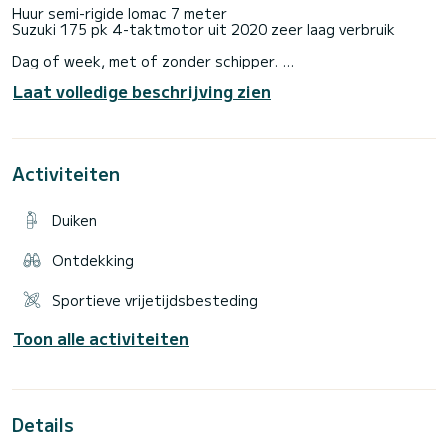
Huur semi-rigide lomac 7 meter
Suzuki 175 pk 4-taktmotor uit 2020 zeer laag verbruik
Dag of week, met of zonder schipper.
Gps
Laat volledige beschrijving zien
Zonnebaden
Hoge zonsnelheid
Elektrische ankerlier
Bluetooth USB autoradio
Activiteiten
Mogelijkheid om een boei te huren 50e dag)
de boot wordt aan u verhuurd de hele dag van 08.30 uur tot
17.30 uur.
Duiken
Het bevindt zich in de haven van Bonifacio als je het wilt
zien.
Ontdekking
Sportieve vrijetijdsbesteding
Toon alle activiteiten
Details