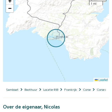
+
1 mi
−
Leaflet
Samboat
Boothuur
Locatie RIB
Frankrijk
Corse
Corse du S
Over de eigenaar, Nicolas