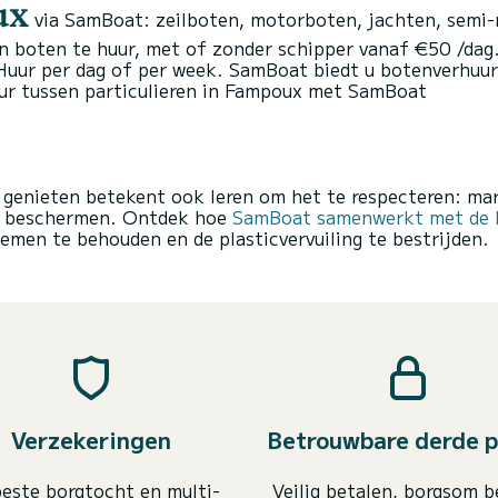
ux
via SamBoat: zeilboten, motorboten, jachten, semi-
n boten te huur, met of zonder schipper vanaf €50 /dag.
uur per dag of per week. SamBoat biedt u botenverhuur v
r tussen particulieren in Fampoux met SamBoat
 genieten betekent ook leren om het te respecteren: m
en beschermen. Ontdek hoe
SamBoat samenwerkt met de F
emen te behouden en de plasticvervuiling te bestrijden.
Verzekeringen
Betrouwbare derde p
este borgtocht en multi-
Veilig betalen, borgsom b