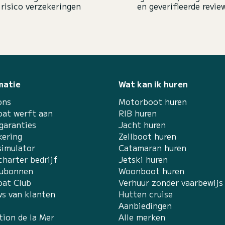
risico verzekeringen
en geverifieerde revie
matie
Wat kan ik huren
ons
Motorboot huren
at werft aan
RIB huren
garanties
Jacht huren
kering
Zeilboot huren
simulator
Catamaran huren
charter bedrijf
Jetski huren
ubonnen
Woonboot huren
at Club
Verhuur zonder vaarbewijs
ws van klanten
Hutten cruise
Aanbiedingen
tion de la Mer
Alle merken