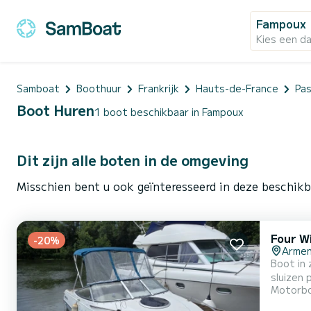
Fampoux
Kies een d
Samboat
Boothuur
Frankrijk
Hauts-de-France
Pas
Boot Huren
1 boot beschikbaar in Fampoux
Dit zijn alle boten in de omgeving
Misschien bent u ook geïnteresseerd in deze beschik
Four W
-20%
Armen
Boot in
sluizen 
Motorb