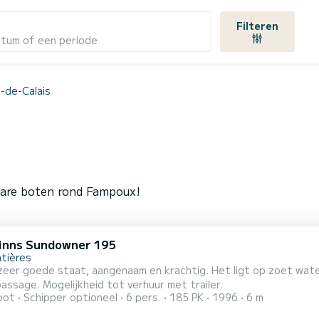
Filteren
atum of een periode
-de-Calais
bare boten rond Fampoux!
inns Sundowner 195
tières
 zeer goede staat, aangenaam en krachtig. Het ligt op zoet wat
passage. Mogelijkheid tot verhuur met trailer.
oot
Schipper optioneel
6 pers.
185 PK
1996
6 m