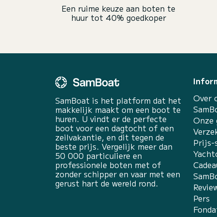
Een ruime keuze aan boten te
huur tot 40% goedkoper
Infor
Over 
SamBoat is het platform dat het
SamBo
makkelijk maakt om een boot te
huren. U vindt er de perfecte
Onze 
boot voor een dagtocht of een
Verze
zeilvakantie, en dit tegen de
Prijs-
beste prijs. Vergelijk meer dan
Yacht
50 000 particuliere en
professionele boten met of
Cadea
zonder schipper en vaar met een
SamBo
gerust hart de wereld rond.
Revie
Pers
Fonda