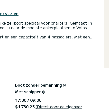
tekst zien
jke zeilboot speciaal voor charters. Gemaakt in
ngt u naar de mooiste ankerplaatsen in Volos.
t en een capaciteit van 4 passagiers. Met een
het uw beste vriend zijn tijdens het doorbrengen
n van Volos
 met een douche
insail en een Furling genua. Het heeft de volgende
dsprekers, USB-stekker, Zonnepaneel.
rtervoorwaarden, kunt u een bericht sturen via het
beantwoordt uw vragen en biedt u onze beste
Boot zonder bemanning
Met schipper
17:00 / 09:00
$1 730,25
(Direct door de eigenaar