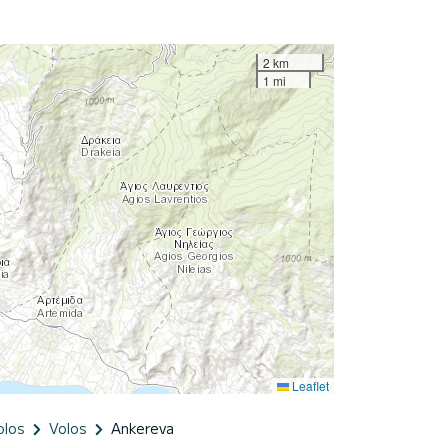
2 km
1 mi
Leaflet
olos
Volos
Ankereva