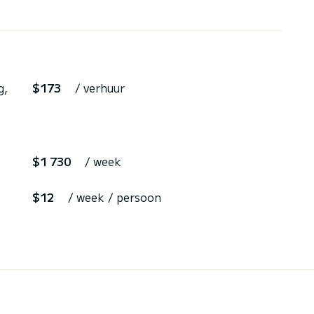
g,
$173
/ verhuur
$1 730
/ week
$12
/ week / persoon