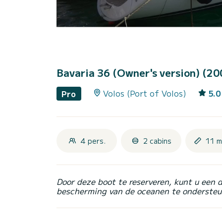
Bavaria 36 (Owner's version) (2
Volos (Port of Volos)
5.0
Pro
4 pers.
2 cabins
11 m
Door deze boot te reserveren, kunt u een 
bescherming van de oceanen te ondersteu