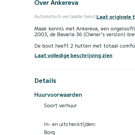
Over Ankereva
Laat originele 
Automatisch vertaalde tekst
Maak kennis met Ankereva, een ongeloofli
2003, de Bavaria 36 (Owner's version) bre
De boot heeft 2 hutten met totaal comfor
totale lengte van 11 meter en 29 pk, zal 
Laat volledige beschrijving zien
van buitengewone vakanties op de watere
Voor uw comfort heeft Ankereva 1 toilet
Details
Deze boot is uitgerust met een Furling ma
apparatuur: Automatische piloot, TV, Lui
Huurvoorwaarden
Als u vragen heeft over de boot of de cha
Samboat-platform. Een SamBoat-adviseur 
Soort verhuur
In- en uitchecktijden:
Borg