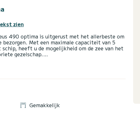
ma
tekst zien
eus 490 optima is uitgerust met het allerbeste om
 te bezorgen. Met een maximale capaciteit van 5
 schip, heeft u de mogelijkheid om de zee van het
riete gezelschap.
en
ee en bekijk de historische, bekende vulkaan van
ijd in de traditionele tavernes van Thirasia en
Gemakkelijk