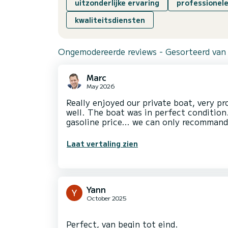
uitzonderlijke ervaring
professionele
kwaliteitsdiensten
Ongemodereerde reviews - Gesorteerd van
Marc
May 2026
Really enjoyed our private boat, very p
well. The boat was in perfect conditio
gasoline price… we can only recommand 
Laat vertaling zien
Yann
October 2025