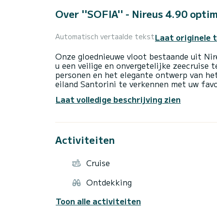
Over ''SOFIA'' - Nireus 4.90 opti
Laat originele 
Automatisch vertaalde tekst
Onze gloednieuwe vloot bestaande uit Nir
u een veilige en onvergetelijke zeecruise
personen en het elegante ontwerp van het
eiland Santorini te verkennen met uw favo
Laat volledige beschrijving zien
Grijp de kans om te zwemmen en snorkel
in het diepblauwe water van de Egeïsche Z
dichtbij. U kunt ook genieten van uw maalt
het majestueuze uitzicht bewonderen.
Activiteiten
Onze boten zijn uitgerust met:
- Biminitop
Cruise
- Zwemtrap
- Schuimdek
Ontdekking
- Koelbox
- Gps-tracker
Toon alle activiteiten
- Gps-plotter/dieptemeter
- Waterdichte mobiele hoezen