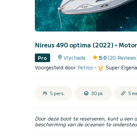
Nireus 490 optima (2022)
• Motor
Vlychada
5.0
(20 Reviews
Pro
Voorgesteld door
Petros
-
Super Eigen
5 pers.
30 pk
5 m
Door deze boot te reserveren, kunt u een 
bescherming van de oceanen te ondersteu