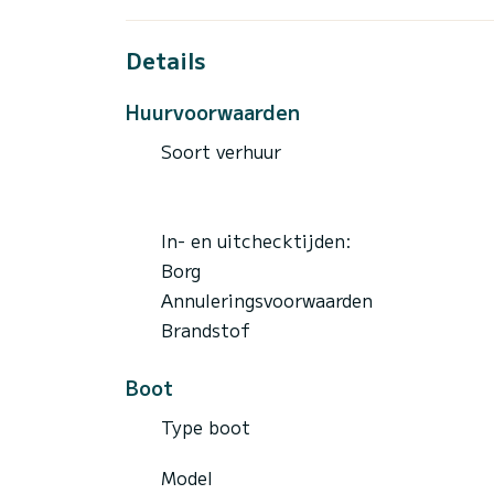
- Bluetooth-luidspreker
- Flessenwater/snack/sap
- EHBO-doos
Details
- Snorkeluitrusting
Huurvoorwaarden
Niet inbegrepen in de prijs:
- Brandstof
Soort verhuur
- Champagnepakket
Huurschema:
5 uur (9:00-14:00 of 15:00-20:00)-> 2
In- en uitchecktijden:
Borg
Annuleringsvoorwaarden
Brandstof
Boot
Type boot
Model