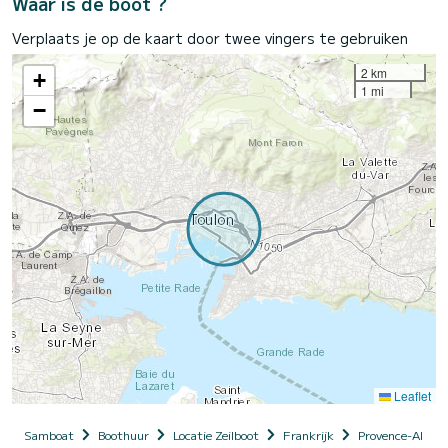
Waar is de boot ?
Verplaats je op de kaart door twee vingers te gebruiken
2 km
+
1 mi
−
Leaflet
Samboat
Boothuur
Locatie Zeilboot
Frankrijk
Provence-Alpes-