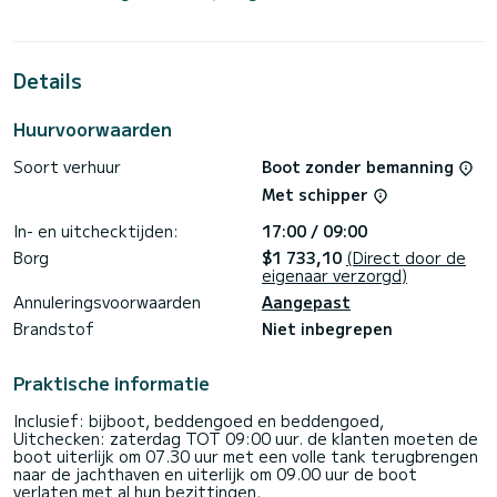
plaats aan 8 passagiers tijdens het cruisen.
Voor uw comfort heeft MINI 1 toilet met een douche
Details
Deze boot is uitgerust met een Furling grootzeil en een
Furling genua. Het heeft de volgende uitrusting:
Automatische piloot.
Huurvoorwaarden
Wij nodigen u uit om rechtstreeks via het platform een
Soort verhuur
Boot zonder bemanning
offerte aan te vragen, wij nemen contact met u op met
Met schipper
In- en uitchecktijden:
17:00 / 09:00
Borg
$1 733,10
(Direct door de
eigenaar verzorgd)
Annuleringsvoorwaarden
Aangepast
Brandstof
Niet inbegrepen
Praktische informatie
Inclusief: bijboot, beddengoed en beddengoed,
Uitchecken: zaterdag TOT 09:00 uur. de klanten moeten de
boot uiterlijk om 07.30 uur met een volle tank terugbrengen
naar de jachthaven en uiterlijk om 09.00 uur de boot
verlaten met al hun bezittingen.