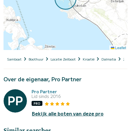
Leaflet
Samboat
Boothuur
Locatie Zeilboot
Kroatië
Dalmatia
Zada
Over de eigenaar, Pro Partner
Pro Partner
Lid sinds 2016
PRO
Bekijk alle boten van deze pro
Similar searches