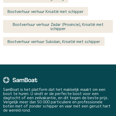
Bootverhuur verhuur Kroatië met schipper
Bootverhuur verhuur Zadar (Provincie), Kroatië met
schipper
Bootverhuur verhuur Sukošan, Kroatië met schipper
SamBoat is het platform dat het makkelijk maakt om een
boot te huren. U vindt er de perfecte boot voor een
dagtocht of een zeilvakantie, en dit tegen de beste prijs.
Vergelijk meer dan 50 000 particuliere en professionele
boten met of zonder schipper en vaar met een gerust hart
de wereld rond.