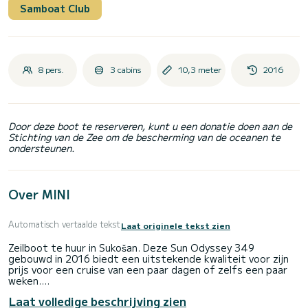
Samboat Club
8 pers.
3 cabins
10,3 meter
2016
Door deze boot te reserveren, kunt u een donatie doen aan de
Stichting van de Zee om de bescherming van de oceanen te
ondersteunen.
Over MINI
Automatisch vertaalde tekst
Laat originele tekst zien
Zeilboot te huur in Sukošan. Deze Sun Odyssey 349
gebouwd in 2016 biedt een uitstekende kwaliteit voor zijn
prijs voor een cruise van een paar dagen of zelfs een paar
weken.
Laat volledige beschrijving zien
De zeilboot is 10 meter lang met 21 pk. De 3 hutten bieden