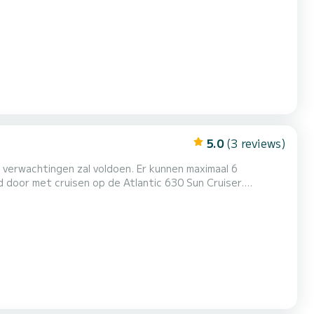
p een klein avontuur. We passeren het beroemde Zadar Sea
an 30 minuten nemen en een beetje te voet sightseein...
5.0
(3 reviews)
e verwachtingen zal voldoen. Er kunnen maximaal 6
 door met cruisen op de Atlantic 630 Sun Cruiser.
n, stranden, eilanden en havens. Ook vanwege het
t. Als u ervaring hebt met het