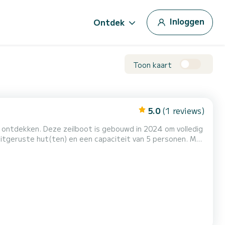
Inloggen
Ontdek
Toon kaart
5.0
(1 reviews)
onderlijke vakantie op het water door te brengen in de
 van Voor uw comfort heeft NO NAME 1 toilet met douche Deze boot is uitgerust met een Furling grootzeil en ee...