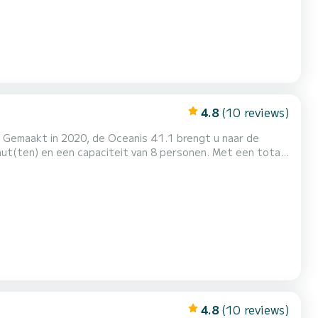
4.8
(10 reviews)
s. Gemaakt in 2020, de Oceanis 41.1 brengt u naar de
vakantie op het water door te brengen in de omgeving van
Sukošan Deze Oceanis 41.1 is uitgerust met 2 toiletten met een douche. Deze boot is uitgerust met een Furling grootzei...
4.8
(10 reviews)