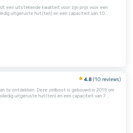
 een uitstekende kwaliteit voor zijn prijs voor een
oot om een uitzonderlijke vakantie op het water door te
4.8
(10 reviews)
šan te ontdekken. Deze zeilboot is gebouwd in 2019 om
oot om een uitzonderlijke vakantie op het water door te