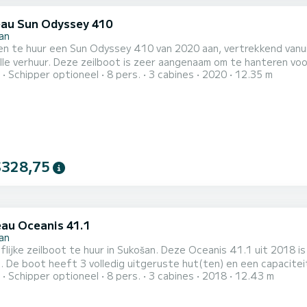
au Sun Odyssey 410
an
en te huur een Sun Odyssey 410 van 2020 aan, vertrekkend vanui
lle verhuur. Deze zeilboot is zeer aangenaam om te hanteren voor een crui
Schipper optioneel
8 pers.
3 cabines
2020
12.35 m
g uitgeruste hut(ten) en een capaciteit van 8 personen. Met ee
$328,75
au Oceanis 41.1
an
lijke zeilboot te huur in Sukošan. Deze Oceanis 41.1 uit 2018 is
e van 12 meter is
Schipper optioneel
8 pers.
3 cabines
2018
12.43 m
este bondgenoot om een uitzonderlijke vakantie op het water door te 
41.1 is uitgerust met 2 toiletten me