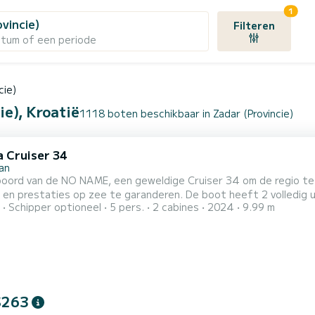
1
ovincie)
Filteren
atum of een periode
cie)
ie), Kroatië
1118 boten beschikbaar in Zadar (Provincie)
a Cruiser 34
an
an de NO NAME, een geweldige Cruiser 34 om de regio te ontdekken. Deze zeilboot is gebouwd in 2024 om volledig
op zee te garanderen. De boot heeft 2 volledig uitgeruste hut(ten) en een capaciteit van 5 personen. Met
Schipper optioneel
5 pers.
2 cabines
2024
9.99 m
ale lengte van 10 meter is het uw beste bondgenoot om een uitz
omgeving
$263