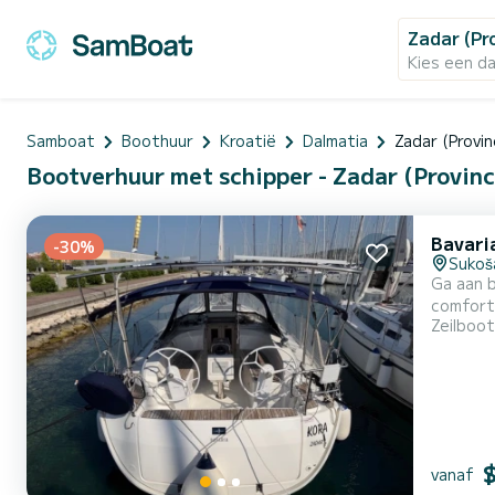
Zadar (Pr
Kies een d
Samboat
Boothuur
Kroatië
Dalmatia
Zadar (Provin
Bootverhuur met schipper - Zadar (Provinc
Bavari
-30%
Sukoš
Ga aan boord v
comfort en prestaties 
Zeilboot
een tot
vanaf