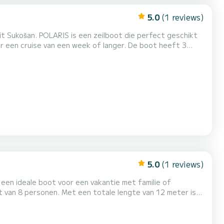
5.0
(1 reviews)
t Sukošan. POLARIS is een zeilboot die perfect geschikt
se van een week of langer. De boot heeft 3
n totale lengte van 12 meter is het uw beste bondgenoot
om een uitzonderlijke vakantie op het water door te brengen in de omgeving van Sukošan Voor uw comfort heeft POLARIS 2 toi...
5.0
(1 reviews)
 een ideale boot voor een vakantie met familie of
brengen in de omgeving van Sukošan Deze Oceanis
t een douche. Deze boot is uitgerust met een Furling grootzeil en een Furling genua. H...