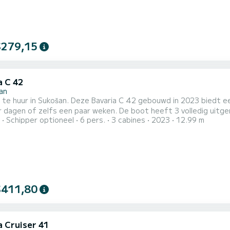
$279,15
a C 42
an
 te huur in Sukošan. Deze Bavaria C 42 gebouwd in 2023 biedt een
en paar weken. De boot heeft 3 volledig uitgeruste hut(ten) en een capaciteit van 6 personen. Met een
Schipper optioneel
6 pers.
3 cabines
2023
12.99 m
lengte van 13 meter is het uw beste bondgenoot om een uitzonde
$411,80
a Cruiser 41