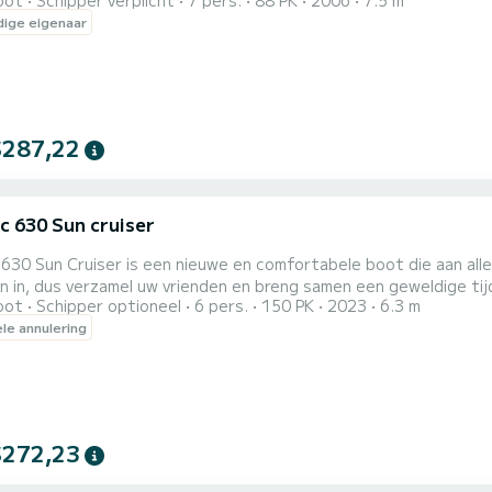
oot
Schipper verplicht
7 pers.
88 PK
2006
7.5 m
en elkaar op een afgesproken plek in Zadar en gaan per boot o
ige eigenaar
 banen ons een weg naar het eiland Ošljak, waar we een pauze v
$287,22
ic 630 Sun cruiser
 630 Sun Cruiser is een nieuwe en comfortabele boot die aan all
 in, dus verzamel uw vrienden en breng samen een geweldige tijd
oot
Schipper optioneel
6 pers.
150 PK
2023
6.3 m
 het praktische ontwerp heeft u gemakkelijk toegang tot baaie
ele annulering
randstofverbruik kunt u veel plaatsen bereiken voordat u naar het tankstation gaa
 van een b...
$272,23