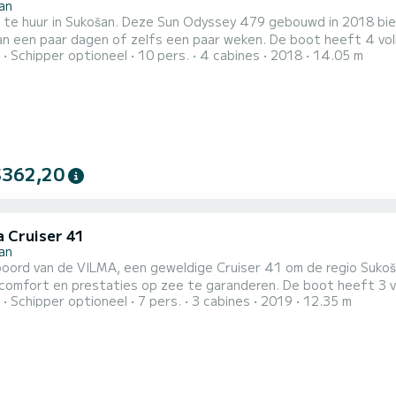
an
 te huur in Sukošan. Deze Sun Odyssey 479 gebouwd in 2018 biedt
 dagen of zelfs een paar weken. De boot heeft 4 volledig uitgeruste hut(ten) en een capaciteit van 10
Schipper optioneel
10 pers.
4 cabines
2018
14.05 m
n. Met een totale lengte van 14 meter is het uw beste bondgen
ukošan Deze Sun Odyssey 479 is uitgerust met 4 toiletten met een douche. Deze boot is uitgerust
$362,20
a Cruiser 41
an
boord van de VILMA, een geweldige Cruiser 41 om de regio Suko
n prestaties op zee te garanderen. De boot heeft 3 volledig uitgeruste hut(ten) en een capaciteit van 7
Schipper optioneel
7 pers.
3 cabines
2019
12.35 m
n. Met een totale lengte van 12 meter is het uw beste bondgen
Sukošan Deze Cruiser 41 is uitgerust met 2 toiletten met een douche. Deze boot is uitgerust met