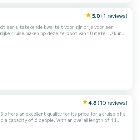
5.0
(1 reviews)
 een uitstekende kwaliteit voor zijn prijs voor een
ten met totaal comfort. Deze Sun Odyssey
uche. Deze boot is uitgerust met een Furling grootzeil en een Furling genua. Het h...
4.8
(10 reviews)
 offers an excellent quality for its price for a cruise of a
e surroundings of Sukošan Dit Sun Odyssey 380
che. Het heeft de volgende uitrusting: Automatische pilo...