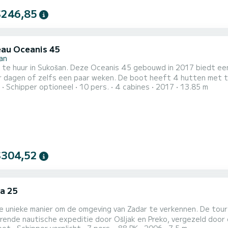
$246,85
au Oceanis 45
an
 te huur in Sukošan. Deze Oceanis 45 gebouwd in 2017 biedt een 
een paar weken. De boot heeft 4 hutten met totaal comfort en een capaciteit van 10 passagiers. Met
Schipper optioneel
10 pers.
4 cabines
2017
13.85 m
le lengte van 14 meter en 54 pk, zal het uw beste vriend zijn 
$304,52
a 25
e unieke manier om de omgeving van Zadar te verkennen. De tour s
rende nautische expeditie door Ošljak en Preko, vergezeld door ee