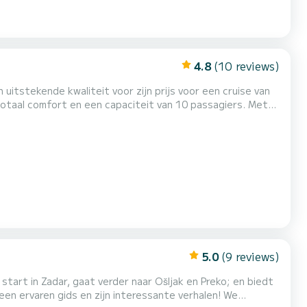
4.8
(10 reviews)
uitstekende kwaliteit voor zijn prijs voor een cruise van
bij het doorbrengen van buitengewone vakanties op de
wateren van Sukošan Deze Oceanis 45 is uitgerust met 2 toiletten met een douche. Deze boot is uitgerust met een Furling...
5.0
(9 reviews)
tart in Zadar, gaat verder naar Ošljak en Preko; en biedt
n ervaren gids en zijn interessante verhalen! We