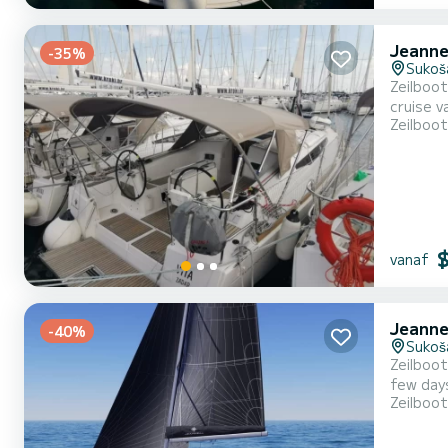
Jeanne
-35%
Sukoš
Zeilboot
cruise van een paar 
Zeilboot
maximaal 
vanaf
Jeanne
-40%
Sukoš
Zeilboot
few days or even a few weeks. The
Zeilboot
meters, i