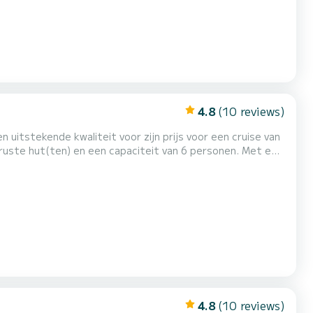
4.8
(10 reviews)
 uitstekende kwaliteit voor zijn prijs voor een cruise van
rlijke vakantie op het water door te brengen in de
omgeving van Sukošan Voor uw comfort heeft KIRKA 2 toiletten met een douche Het heeft de volgende apparatuur: Automat...
4.8
(10 reviews)