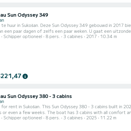
au Sun Odyssey 349
an
 te huur in Sukošan. Deze Sun Odyssey 349 gebouwd in 2017 biedt
dagen of zelfs een paar weken. U gaat een uitzonderlijke cruise maken op deze zeilboot van 10 meter. U kunt
Schipper optioneel
8 pers.
3 cabines
2017
10.34 m
8 passagiers onderbrengen tijdens het cruisen en profiteren van de 3 hut
349 is uitgerust met 1 toilet met een do
$221,47
au Sun Odyssey 380 - 3 cabins
an
 for rent in Sukošan. This Sun Odyssey 380 - 3 cabins built in 2025
 boat has 3 cabins with all comfort and a capacity of 6 people. With an overall length of 11
Schipper optioneel
8 pers.
3 cabines
2025
11.22 m
t will be your best ally to spend an exceptional vacation on the water in th
- 3 cabins is uitgerust met2 toilets met dou