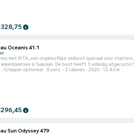
$328,75
au Oceanis 41.1
an
nis met RITA, een ongelooflijke zeilboot speciaal voor charter
an. De boot heeft 3 volledig uitgeruste hut(ten) en een capaciteit van 8 personen. Met een totale
Schipper optioneel
8 pers.
3 cabines
2020
12.43 m
van 12 meter is het uw beste bondgenoot om een uitzonderlijke 
$296,45
au Sun Odyssey 479