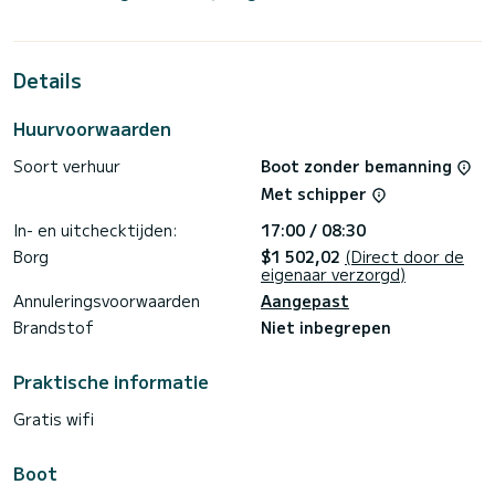
meter is het uw beste bondgenoot om een uitzonderlijke
vakantie op het water door te brengen in de omgeving van
ACI Marina Split
Details
Voor uw comfort heeft MAJANO 2 toiletten met een
douche
Huurvoorwaarden
Het heeft de volgende apparatuur: Automatische piloot,
Dekdouche.
Soort verhuur
Boot zonder bemanning
Voor informatieaanvragen of reserveringen, klikt u op de
Met schipper
knop « Vraag een offerte aan », een SamBoat-expert stuurt
In- en uitchecktijden:
17:00 / 08:30
Borg
$1 502,02
(Direct door de
eigenaar verzorgd)
Annuleringsvoorwaarden
Aangepast
Brandstof
Niet inbegrepen
Praktische informatie
Gratis wifi
Boot