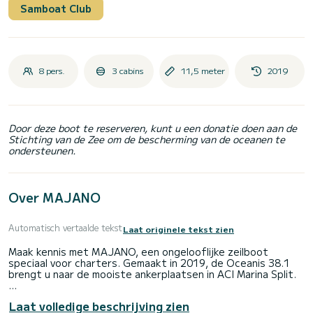
Samboat Club
8 pers.
3 cabins
11,5 meter
2019
Door deze boot te reserveren, kunt u een donatie doen aan de
Stichting van de Zee om de bescherming van de oceanen te
ondersteunen.
Over MAJANO
Automatisch vertaalde tekst
Laat originele tekst zien
Maak kennis met MAJANO, een ongelooflijke zeilboot
speciaal voor charters. Gemaakt in 2019, de Oceanis 38.1
brengt u naar de mooiste ankerplaatsen in ACI Marina Split.
De boot heeft 3 volledig uitgeruste hut(ten) en een
Laat volledige beschrijving zien
capaciteit van 8 personen. Met een totale lengte van 11