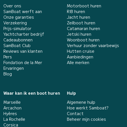
Over ons
Motorboot huren
SamBoat werft aan
RIB huren
Onze garanties
Jacht huren
Verzekering
Zeilboot huren
Prijs-simulator
Catamaran huren
Yachtcharter bedrijf
Jetski huren
Cadeaubonnen
Woonboot huren
SamBoat Club
Verhuur zonder vaarbewijs
Reviews van klanten
Hutten cruise
Pers
Aanbiedingen
Fondation de la Mer
Alle merken
Ervaringen
Blog
Waar kan ik een boot huren
Hulp
Marseille
Algemene hulp
Arcachon
Hoe werkt Samboat?
Hyères
Contact
La Rochelle
Beheer mijn cookies
Corsica