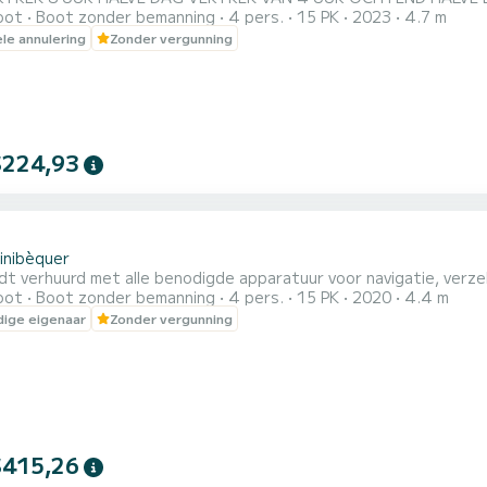
oot
Boot zonder bemanning
4 pers.
15 PK
2023
4.7 m
ertrek tussen 13.00 en 13.00 uur (Verborgen gegevens) Het zal nie
ele annulering
Zonder vergunning
op een unieke manier. Recreatieboten zonder vaarbewijs. Wij ste
..
$224,93
Binibèquer
t verhuurd met alle benodigde apparatuur voor navigatie, verze
oot
Boot zonder bemanning
4 pers.
15 PK
2020
4.4 m
ige eigenaar
Zonder vergunning
$415,26