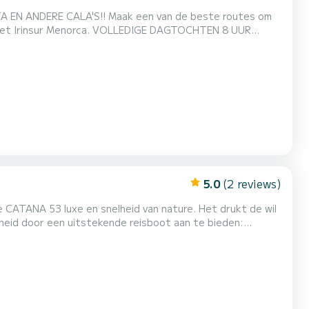
OLLEDIGE DAGTOCHTEN 8 UUR
arbewijs. BESCHIKBAAR: RUIM
5.0
(2 reviews)
e CATANA 53 luxe en snelheid van nature. Het drukt de wil
eid door een uitstekende reisboot aan te bieden:
imini, 7KVA generator, 8 zonnepanelen, omkeerbare
ezetapparaat, magnetron, groot scherm TV etc.... Deze