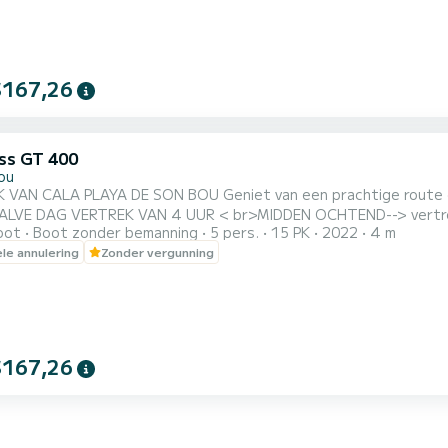
$167,26
ss GT 400
ou
E SON BOU Geniet van een prachtige route door het zuidelijke deel van Menorca. HELE DAG VERTREK
 VAN 4 UUR < br>MIDDEN OCHTEND--> vertrek tussen 8.00 en 10.00 uur MIDDEN MIDDAG--> vertrek
oot
Boot zonder bemanning
5 pers.
15 PK
2022
4 m
iemand onverschillig laten, #menorcaparadise Ontdek Menorca op een unieke manier.
ele annulering
Zonder vergunning
rbewijs. HET HEEFT: GROOT SOLARIUM, KOELKAST, LUIFEL, AFVALBAK en WATERDICHTE KAN.
UM GEWICHT VAN 350KG O...
$167,26