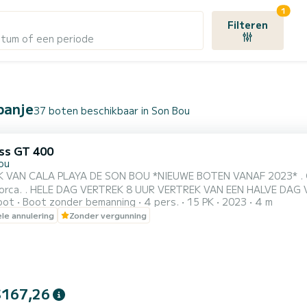
1
Filteren
atum of een periode
panje
37 boten beschikbaar in Son Bou
ss GT 400
ou
 VAN CALA PLAYA DE SON BOU *NIEUWE BOTEN VANAF 2023* . Geni
. . HELE DAG VERTREK 8 UUR VERTREK VAN EEN HALVE DAG VAN 4 UUR .. HALVE OCHTEND--> vertre
oot
Boot zonder bemanning
4 pers.
15 PK
2023
4 m
 MIDDAG MIDDAG--> vertrek tussen 13.00 en Het zal niemand onverschillig
ele annulering
Zonder vergunning
ke manier. Recreatieboten zonder vaarbewijs. Wij stellen u vers
..
$167,26