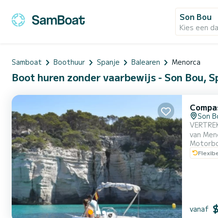
Son Bou
Kies een d
Samboat
Boothuur
Spanje
Balearen
Menorca
Boot huren zonder vaarbewijs - Son Bou, S
Compa
Son B
VERTREK
van Menorca
Motorb
10.00 uur
Flexib
een unie
om vanu.
vanaf