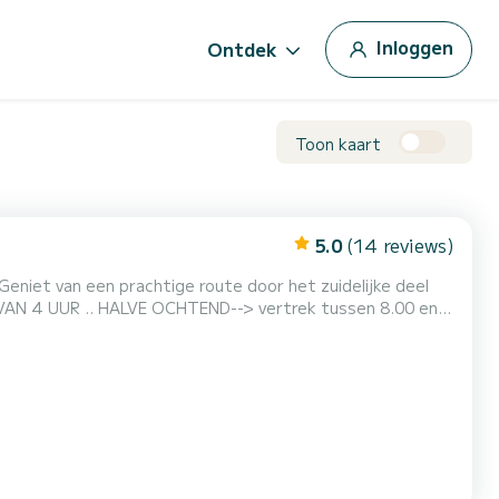
Inloggen
Ontdek
Toon kaart
5.0
(14 reviews)
et van een prachtige route door het zuidelijke deel
k tussen 8.00 en
 laten, #menorcaparadise Ontdek Menorca op
chillende soorten boten ter beschikking en de mogelijkheid