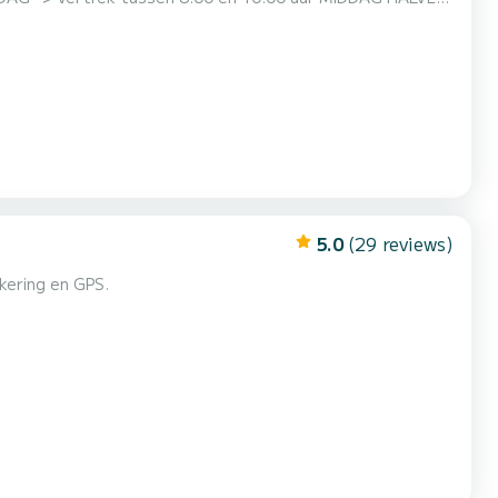
mand onverschillig laten, #menorcaparadise Ontdek
llen u verschillende soorten boten ter beschikking en de
5.0
(29 reviews)
kering en GPS.