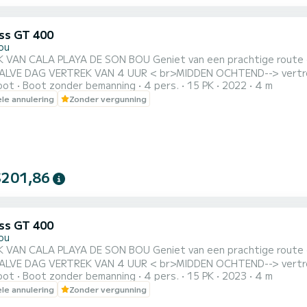
ss GT 400
ou
E SON BOU Geniet van een prachtige route door het zuidelijke deel van Menorca. HELE DAG VERTREK
 VAN 4 UUR < br>MIDDEN OCHTEND--> vertrek tussen 8.00 en 10.00 uur MIDDEN MIDDAG--> vertrek
oot
Boot zonder bemanning
4 pers.
15 PK
2022
4 m
iemand onverschillig laten, #menorcaparadise Ontdek Menorca op een unieke manier.
ele annulering
Zonder vergunning
rbewijs. HET HEEFT: GROOT SOLARIUM, KOELKAST, LUIFEL, AFVALBAK en WATERDICHTE KAN.
UM GEWICHT VAN 350KG O...
$201,86
ss GT 400
ou
E SON BOU Geniet van een prachtige route door het zuidelijke deel van Menorca. HELE DAG VERTREK
 VAN 4 UUR < br>MIDDEN OCHTEND--> vertrek tussen 8.00 en 10.00 uur MIDDEN MIDDAG--> vertrek
oot
Boot zonder bemanning
4 pers.
15 PK
2023
4 m
iemand onverschillig laten, #menorcaparadise Ontdek Menorca op een unieke manier.
ele annulering
Zonder vergunning
ewijs. HET HEEFT: GROOT SOLARIUM, KOELKAST, Luifel, Vuilnisbak en WATERDICHTE KAN. *MAXIMUM
 VAN 350KG...