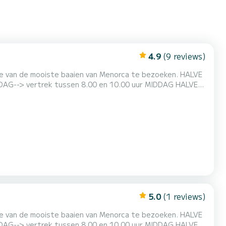
4.9
(9 reviews)
mand onverschillig laten, #menorcaparadise Ontdek
llen u verschillende soorten boten ter beschikking en de
5.0
(1 reviews)