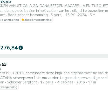
Galdana
GALDANA BEZOEK MACARELLA EN TURQUETA EN ANDERE CALA'S!! Maak een van de beste routes om
 de mooiste baaien in het zuiden van het eiland te bezoeken met Irinsur Menorca. V
oot
Boot zonder bemanning
5 pers.
15 PK
2024
5 m
 HALVE DAGTOCHT OCHTEND --> vertrek tussen 8 en 10 uur. HALVE DAGTOCHT MIDDAG -->
ele annulering
Zonder vergunning
ussen 13.00 en 14.30 uur. Recreatieve boten zonder de noodzaak van een va
RRAS, KOELKAST, ZONNEZEIL, AFVALBAK EN WA...
$276,84
 53
n
rd in juli 2019, combineert deze high-end eigenaarsversie van d
CATANA scheepswerf uit om verder te gaan dan eenvoudige snelh
ran
Schipper verplicht
12 pers.
4 cabines
2019
17 m
 zeilen, wit gelakte mast en giek, carbon stuurwielen, carbon b
 vergunning
tioning, watermaker, wijnkelder, vaatwasser, wasmachine, koffi
n...