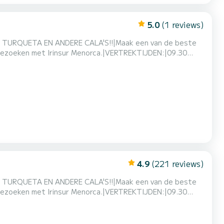
5.0
(1 reviews)
URQUETA EN ANDERE CALA'S!!|Maak een van de beste
e bezoeken met Irinsur Menorca.|VERTREKTIJDEN:|09.30
.|VOORZIEN VAN: RUIM ZONNEDAK, KOELKAST, ZONNESCHERM,
N DE INZITTENDEN*|BRANDSTOF|50€ BIJ HET INCHECKEN
4.9
(221 reviews)
URQUETA EN ANDERE CALA'S!!|Maak een van de beste
e bezoeken met Irinsur Menorca.|VERTREKTIJDEN:|09.30
.|VOORZIEN VAN: RUIM ZONNEDAK, KOELKAST, ZONNESCHERM,
N DE INZITTENDEN*|BRANDSTOF|50€ BIJ HET INCHECKEN