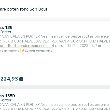
bare boten rond Son Bou!
ss 135
 Porter
m een van de beste routes om enkele van de mooiste baaien van Menorca te bezoeken. HALVE
 HALVE DAG VERTREK VAN 4 UUR OCHTEND HALVE DAG--> vertrek tussen 8.00 en 10.00 uur MIDDAG HALVE
oot
Boot zonder bemanning
4 pers.
15 PK
2023
4.7 m
ertrek tussen 13.00 en 13.00 uur (Verborgen gegevens) Het zal nie
ele annulering
Zonder vergunning
op een unieke manier. Recreatieboten zonder vaarbewijs. Wij ste
..
$224,93
ss 135D
 Porter
m een van de beste routes om enkele van de mooiste baaien van Menorca te bezoeken. HALVE
 HALVE DAG VERTREK VAN 4 UUR OCHTEND HALVE DAG--> vertrek tussen 8.00 en 10.00 uur MIDDAG HALVE