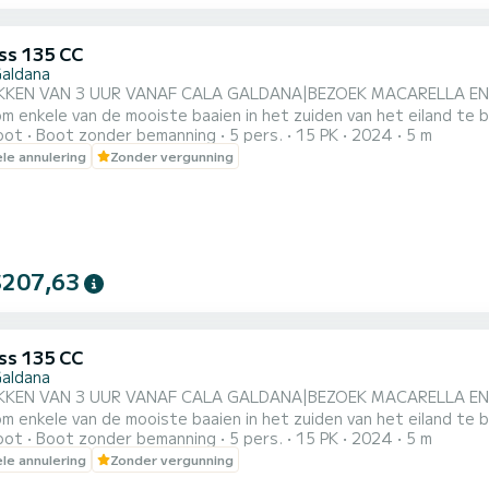
s 135 CC
Galdana
KEN VAN 3 UUR VANAF CALA GALDANA|BEZOEK MACARELLA EN T
om enkele van de mooiste baaien in het zuiden van het eiland t
oot
Boot zonder bemanning
5 pers.
15 PK
2024
5 m
45 uur|16.00 uur|Recreatieve boten zonder vaarbewijs nodig
ele annulering
Zonder vergunning
NBAK EN WATERDICHT VAT|*MAXIMAAL 350 KG GEWICHT TUSSE
EN|*Vergeet niet om ijs mee te n...
$207,63
s 135 CC
Galdana
KEN VAN 3 UUR VANAF CALA GALDANA|BEZOEK MACARELLA EN T
om enkele van de mooiste baaien in het zuiden van het eiland t
oot
Boot zonder bemanning
5 pers.
15 PK
2024
5 m
45 uur|16.00 uur|Recreatieve boten zonder vaarbewijs nodig
ele annulering
Zonder vergunning
NBAK EN WATERDICHT VAT|*MAXIMAAL 350 KG GEWICHT TUSSE
EN|*Vergeet niet om ijs mee te n...