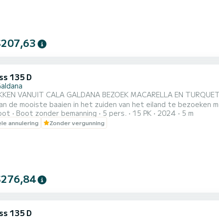
$207,63
s 135 D
Galdana
GALDANA BEZOEK MACARELLA EN TURQUETA EN ANDERE CALA'S!! Maak een van de beste routes om
 de mooiste baaien in het zuiden van het eiland te bezoeken met Irinsur Menorca. V
oot
Boot zonder bemanning
5 pers.
15 PK
2024
5 m
 HALVE DAGTOCHT OCHTEND --> vertrek tussen 8 en 10 uur. HALVE DAGTOCHT MIDDAG -->
ele annulering
Zonder vergunning
ussen 13.00 en 14.30 uur. Recreatieve boten zonder de noodzaak van een va
RRAS, KOELKAST, ZONNEZEIL, AFVALBAK EN WA...
$276,84
s 135 D