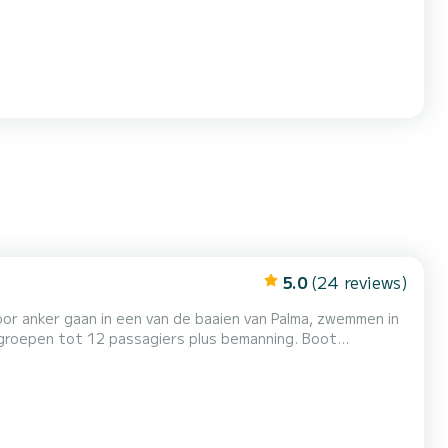
5.0
(24 reviews)
voor anker gaan in een van de baaien van Palma, zwemmen in
roepen tot 12 passagiers plus bemanning. Boot
n is Club de Mar, aan de Paseo Marítimo in de stad Palma
onen voor halve dag (4 uur). Bij deze prijzen moet...