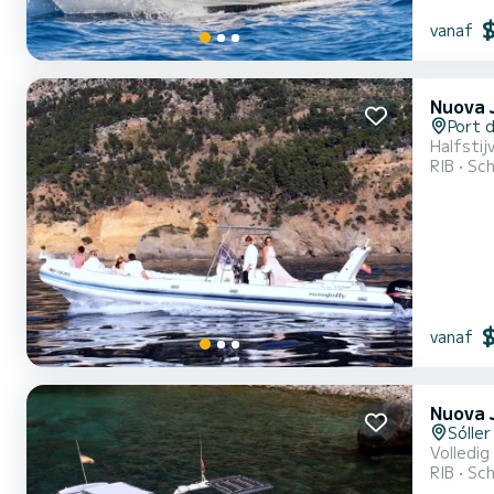
vanaf
Nuova J
Port d
Halfsti
RIB
Sch
vanaf
Nuova 
Sóller
Volledi
RIB
Sch