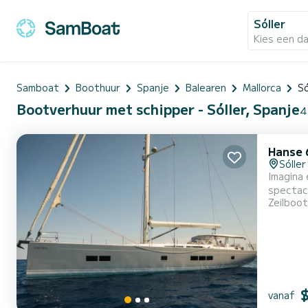
Sóller
Kies een d
Samboat
Boothuur
Spanje
Balearen
Mallorca
Só
Bootverhuur met schipper - Sóller, Spanje
4
Hanse 
Sóller
Imagina 
spectacu
Zeilboot
van de zee te geni
voor de 
vanaf