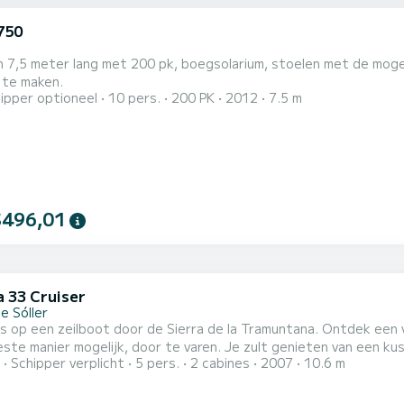
750
 7,5 meter lang met 200 pk, boegsolarium, stoelen met de mogel
 te maken.
ipper optioneel
10 pers.
200 PK
2012
7.5 m
$496,01
a 33 Cruiser
e Sóller
es op een zeilboot door de Sierra de la Tramuntana. Ontdek een
ste manier mogelijk, door te varen. Je zult genieten van een kust
Schipper verplicht
5 pers.
2 cabines
2007
10.6 m
Het interieur van de boot heeft twee hutten, een badkamer en e
ant of in de schaduw onder de luifel. Klinkt het te ontspannen? V