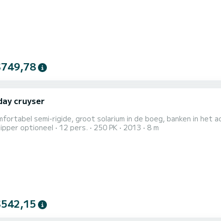
$749,78
day cruyser
fortabel semi-rigide, groot solarium in de boeg, banken in het a
ipper optioneel
12 pers.
250 PK
2013
8 m
$542,15