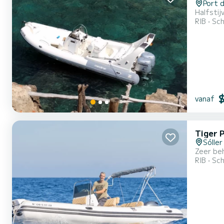
Port d
Halfsti
RIB
Sch
vanaf
Tiger 
Sóller
Zeer beh
RIB
Sch