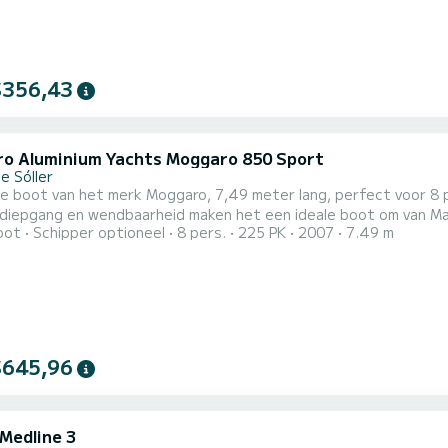
$356,43
o Aluminium Yachts Moggaro 850 Sport
e Sóller
e boot van het merk Moggaro, 7,49 meter lang, perfect voor 8 pe
 diepgang en wendbaarheid maken het een ideale boot om van Ma
oot
Schipper optioneel
8 pers.
225 PK
2007
7.49 m
SCO-werelderfgoed) te ontdekken Met een ligplaats in Port de Sóller, Mallorca heeft u gemakkelijk toegang
 Deia (het meest gefotografeerde), Cala Tuent (het maagdelijke
.
$645,96
 Medline 3