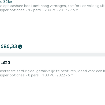
e Sóller
jve opblaasbare boot met hoog vermogen, comfort en volledig ui
ipper optioneel
12 pers.
280 PK
2017
7.5 m
$686,33
PL620
eersbare semi-rigide, gemakkelijk te besturen, ideaal voor een h
ipper optioneel
8 pers.
100 PK
2022
6 m