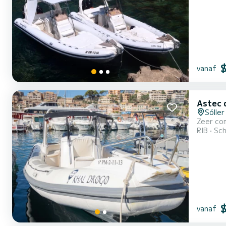
vanaf
Astec 
Sóller
Zeer com
RIB
Sch
vanaf