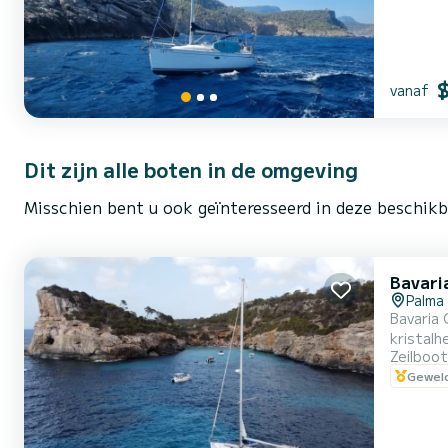
vanaf
Dit zijn alle boten in de omgeving
Misschien bent u ook geïnteresseerd in deze beschikb
Bavari
Palma
Bavaria 
kristalh
Zeilboot
geautori
Geweld