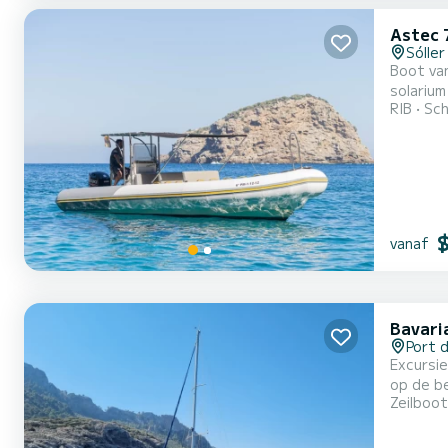
Astec 
Sóller
Boot van
solarium
RIB
Sch
vanaf
Bavari
Port d
Excursi
op de be
Zeilboot
water. 
de voork