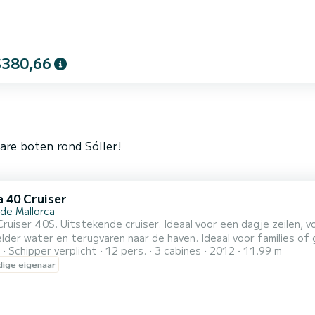
$380,66
are boten rond Sóller!
a 40 Cruiser
 de Mallorca
Cruiser 40S. Uitstekende cruiser. Ideaal voor een dagje zeilen, 
elder water en terugvaren naar de haven. Ideaal voor families of g
Schipper verplicht
12 pers.
3 cabines
2012
11.99 m
seerd met registratienummer: (gegevens verborgen) De thuishave
ige eigenaar
de Mallorca. De prijs van 400€ is voor een groep van maximaal 6 pers