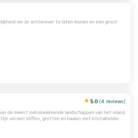
ijkheid om ze achterover te laten leunen en een groot
5.0
(4 reviews)
 van de meest indrukwekkende landschappen van het eiland
lijn vol met kliffen, grotten en baaien met kristalhelder
en koelkast. Op het dek kun je genieten van de zon aan
oor de actievelingen is er snorkeluitrusting e...