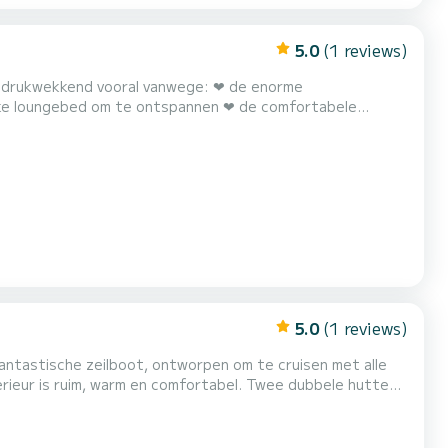
5.0
(1 reviews)
 om te ontspannen ❤︎ de comfortabele
d het welkom aan
5.0
(1 reviews)
ntastische zeilboot, ontworpen om te cruisen met alle
een tweepersoonsbed en een stapelbed, met een badkamer
en exclusieve douche. Keuken uitgerust met apparatuur, keukengerei en menage. We kennen Mallorca, Menorca, Formentera en I...