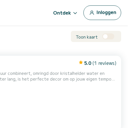
Inloggen
Ontdek
Toon kaart
5.0
(1 reviews)
tuur combineert, omringd door kristalhelder water en
eter lang, is het perfecte decor om op jouw eigen tempo
kken of de kliffen van Sa Calobra te omzeilen, terw...