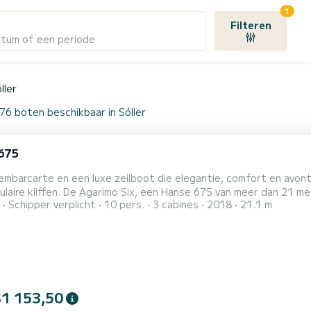
1
Filteren
atum of een periode
ller
76 boten beschikbaar in Sóller
675
embarcarte en een luxe zeilboot die elegantie, comfort en avon
laire kliffen. De Agarimo Six, een Hanse 675 van meer dan 21 m
Schipper verplicht
10 pers.
3 cabines
2018
21.1 m
eten, zonder haast of strikte routes. Je kunt kiezen om te zeilen langs verborgen baaien, voor anker te gaan
magische Sa Foradada, de turkooise tinten van Cala Deià te ontde
$1 153,50