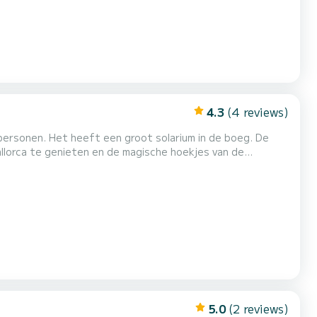
4.3
(4 reviews)
rsonen. Het heeft een groot solarium in de boeg. De
llorca te genieten en de magische hoekjes van de
 strand), Sa Calobra en Torrent de Pareis (magische
5.0
(2 reviews)