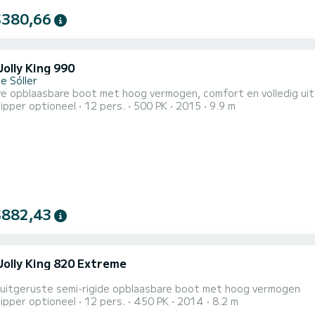
$380,66
olly King 990
e Sóller
jve opblaasbare boot met hoog vermogen, comfort en volledig ui
ipper optioneel
12 pers.
500 PK
2015
9.9 m
$882,43
Jolly King 820 Extreme
g uitgeruste semi-rigide opblaasbare boot met hoog vermogen
ipper optioneel
12 pers.
450 PK
2014
8.2 m