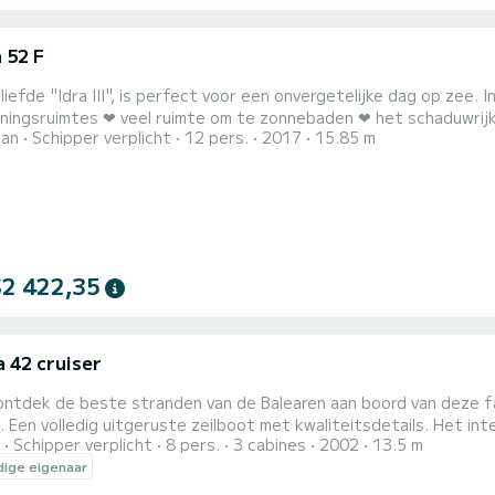
 52 F
 "Idra III", is perfect voor een onvergetelijke dag op zee. Indrukwekkend vooral vanwege: ❤︎ de enorme
ngsruimtes ❤︎ veel ruimte om te zonnebaden ❤︎ het schaduwrijke loungebed
ran
Schipper verplicht
12 pers.
2017
15.85 m
 maximaal tot 10 personen om van te smullen! Inbegrepen in de prijs: ✔︎ alle bootuitrusting ✔︎ handdoeken ✔︎
sting ✔︎ Paddle-SUP-board ✔︎ verzekering ✔︎ eindschoonmaak ✔︎ Patroon Wij geven u graag een antwoor
$2 422,35
a 42 cruiser
ontdek de beste stranden van de Balearen aan boord van deze fa
e dubbele hutten
Schipper verplicht
8 pers.
3 cabines
2002
13.5 m
n met gedeelde badkamer en douche. Een hut in de boeg, met 
ige eigenaar