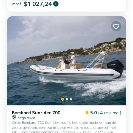
Mort, etc.) of naar de charmante hoekjes van Calella en Illes
$1 027,24
vanaf
Formigues kunt verkennen. Het schip is inclusief brandstof evenals
toilet, douche, snorkelmateriaal, paddle surfplanken, koelboxen...
Ideaal voor grote groepen, vieringen, evenementen,...
Bombard Sunrider 700
5.0
(4 reviews)
Platja d'Aro
Onze Bombard 700 Sunrider-boot is het ideale model om van de
zee te genieten, een krachtige en wendbare boot, uitgerust met
RIB
Boot zonder bemanning
12 pers.
200 PK
2022
7 m
een motor van 200 pk. Het heeft een sportieve buitenafwerking en