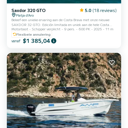
Saxdor 320 GTO
5.0
(18 reviews)
Platja d'Aro
Beleef een unieke ervaring aan de Costa Brava met onze nieuwe
SAXDOR 32 GTO. Edición limitada en uniek aan de hele Costa
Motorboot
Schipper verplicht
9 pers.
600 PK
2025
11 m
Brava. Een luxe boot die design, kracht en comfort combineert om
je een onvergetelijke dag op zee te bezorgen. Geniet van verborgen
Flexibele annulering
baaien, kristalhelder water en de Middellandse Zee als nooit
$1 385,04
vanaf
tevoren, met ruime ontspanningsruimtes, een zonnedek en alle
premium uitrusting aan boord. Ideaal voor vieringen, uitstapjes of
gewoon om jezelf te verwennen. Mogelijkheid om een profess...