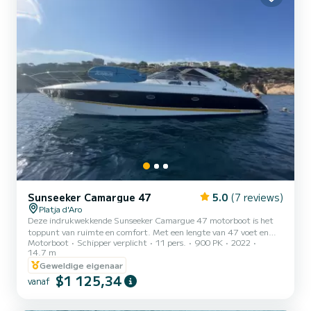
Sunseeker Camargue 47
5.0
(7 reviews)
Platja d'Aro
Deze indrukwekkende Sunseeker Camargue 47 motorboot is het
toppunt van ruimte en comfort. Met een lengte van 47 voet en
Motorboot
Schipper verplicht
11 pers.
900 PK
2022
een breedte van 13 voet biedt het de perfecte afmetingen om te
14.7 m
genieten van een dag op zee. Het open ontwerp vergroot de kuip,
Geweldige eigenaar
met twee aparte zithoeken, een U-vormig zonnedek en ligkussens
$1 125,34
aan de achterzijde — wat maximale ruimte biedt voor optimale
vanaf
ontspanning. De brede gangboorden zijn een belangrijk kenmerk
van deze boot, omdat ze gemakkelijk toegang bieden tot het