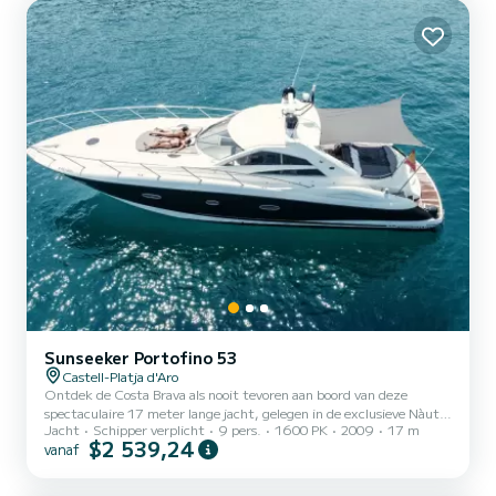
ruime...
Sunseeker Portofino 53
Castell-Platja d'Aro
Ontdek de Costa Brava als nooit tevoren aan boord van deze
spectaculaire 17 meter lange jacht, gelegen in de exclusieve Nàutic
Jacht
Schipper verplicht
9 pers.
1600 PK
2009
17 m
Port d'Aro. Uitgerust met 2 krachtige 800 pk MAN-motoren,
$2 539,24
vanaf
combineert dit jacht design, comfort en kracht om een
onvergetelijke nautische ervaring te bieden. Capaciteit, comfort en
premium uitrusting Met plaats voor 9 personen + schipper, is dit