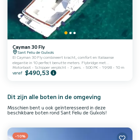
Cayman 30 Fly
Sant Feliu de Guíxols
El Cayman 30 Fly combineert kracht, comfort en Italiaanse
elegantie in 10 perfect benutte meters. Flybridge met
Motorboot
Schipper verplicht
7 pers.
500 PK
1998
10 m
panoramisch uitzicht, ruim achterdek en zonnedek ideaal om van
$490,53
vanaf
de zee te genieten met een groep, familie of als stel. Dubbele
dieselmotor, stabiliteit en uitgeruste cabine: perfect voor premium
dagverhuur
Dit zijn alle boten in de omgeving
Misschien bent u ook geïnteresseerd in deze
beschikbare boten rond Sant Feliu de Guíxols!
-10%