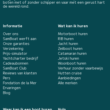
boten met of zonder schipper en vaar met een gerust hart
de wereld rond.
Informatie
Wat kan ik huren
Over ons
Motorboot huren
SamBoat werft aan
RIB huren
Onze garanties
Jacht huren
Verzekering
Zeilboot huren
Prijs-simulator
Catamaran huren
Yachtcharter bedrijf
Jetski huren
Cadeaubonnen
Woonboot huren
SamBoat Club
Verhuur zonder vaarbewijs
Reviews van klanten
Hutten cruise
Pers
Aanbiedingen
Fondation de la Mer
Alle merken
Ervaringen
Blog
Waar kan ik een boot huren
Hulp