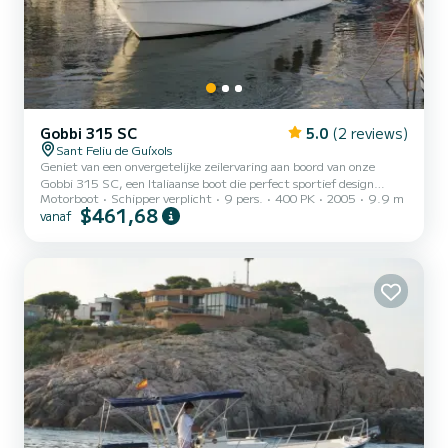
Gobbi 315 SC
5.0
(2 reviews)
Sant Feliu de Guíxols
Geniet van een onvergetelijke zeilervaring aan boord van onze
Gobbi 315 SC, een Italiaanse boot die perfect sportief design
Motorboot
Schipper verplicht
9 pers.
400 PK
2005
9.9 m
combineert met maximale bewoonbaarheid. Met 10 meter lengte
$461,68
vanaf
is deze sportcruiser de ideale optie om de kust te verkennen, voor
anker te gaan in exclusieve baaien en te genieten van de zon met
totale comfort en veiligheid.