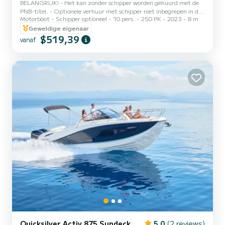
BELANGRIJK! - Het kan zonder schipper worden gehuurd met de
PNB-titel. - Optionele verhuur met schipper niet inbegrepen in de
Motorboot
Schipper optioneel
10 pers.
250 PK
2023
8 m
prijs (150€ volledige dag / 100€ halve dag) Onze boot QuickSilver
Activ 805 Open is het nieuwe model van de Amerikaanse
Geweldige eigenaar
scheepswerf Quicksilver, het is het nieuwe vaartuig dat voor 2023
$519,39
vanaf
op Europees niveau is gepresenteerd en een van de weinige
eenheden die in Spanje zullen zijn. Ideaal om van de zee te
genieten, een krachtige en wendbare boot, uitgerust met een
krachtige...
Quicksilver Activ 875 Sundeck
5.0
(2 reviews)