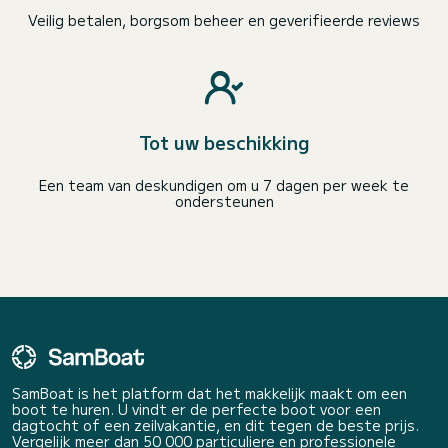
Veilig betalen, borgsom beheer en geverifieerde reviews
Tot uw beschikking
Een team van deskundigen om u 7 dagen per week te
ondersteunen
SamBoat is het platform dat het makkelijk maakt om een
boot te huren. U vindt er de perfecte boot voor een
dagtocht of een zeilvakantie, en dit tegen de beste prijs.
Vergelijk meer dan 50 000 particuliere en professionele