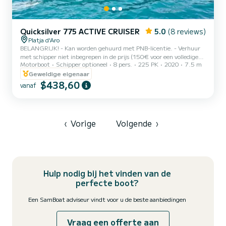
Quicksilver 775 ACTIVE CRUISER
5.0
(8 reviews)
Platja d'Aro
BELANGRIJK! - Kan worden gehuurd met PNB-licentie. - Verhuur
met schipper niet inbegrepen in de prijs (150€ voor een volledige
Motorboot
Schipper optioneel
8 pers.
225 PK
2020
7.5 m
dag / 100€ voor een halve dag) Onze boot QuickSilver Activ 755
Sundeck uit 2023 is het ideale model om van de zee te genieten,
Geweldige eigenaar
een krachtige en wendbare boot uitgerust met een krachtige
$438,60
vanaf
motor van 225 pk. Het heeft een sportieve buitenafwerking, een
cabine met tweepersoonsbed, een elektrische ankerlier, een
zonnedek voor en achter, GPS Plotter Sonda Simrad... Wil je het...
‹
Vorige
Volgende
›
Hulp nodig bij het vinden van de
perfecte boot?
Een SamBoat adviseur vindt voor u de beste aanbiedingen
Vraag een offerte aan