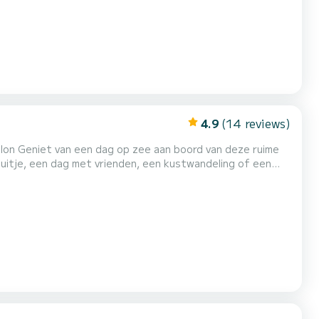
4.9
(14 reviews)
 ruime
te ontspannen - Tafel voor picknicks voor anker - Zonnetent, douche, dieptemeter/GPS - Beveiligde opbergkist voor u...