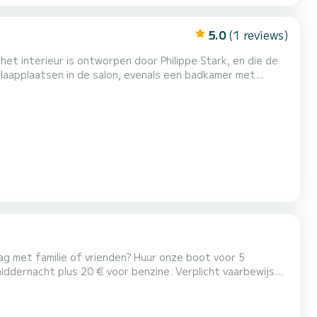
5.0
(1 reviews)
et interieur is ontworpen door Philippe Stark, en die de
peddels aanbieden.
 ontsnappen, onze boot staat klaar om u te verwelkomen. In de haven van Barcarès