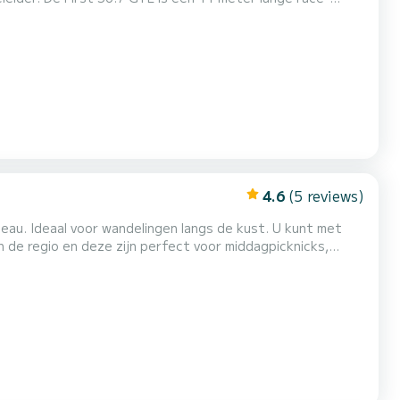
nen + begeleider. Gecertificeerd voor alle winden en golven
t combineert intelligent comfort, veiligheid en prestati...
4.6
(5 reviews)
eau. Ideaal voor wandelingen langs de kust. U kunt met
in de regio en deze zijn perfect voor middagpicknicks,
 wat nodig is voor navigatie op lange termijn. VHF, GPS,
boord van de boot. Het heeft een ligplaats van 5...