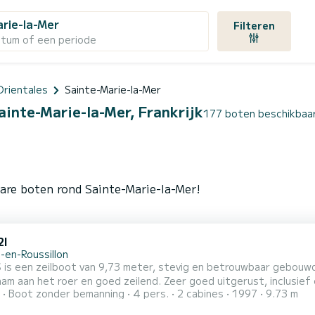
rie-la-Mer
Filteren
atum of een periode
Orientales
Sainte-Marie-la-Mer
ainte-Marie-la-Mer, Frankrijk
177 boten beschikbaar 
are boten rond Sainte-Marie-la-Mer!
2I
-en-Roussillon
is een zeilboot van 9,73 meter, stevig en betrouwbaar gebouwd m
m aan het roer en goed zeilend. Zeer goed uitgerust, inclusief e
Boot zonder bemanning
4 pers.
2 cabines
1997
9.73 m
kust van Roussillon en Spanje. Talrijke veiligheids-, comfort- e
n zeilrevisies + nieuwe windmeter in 2025