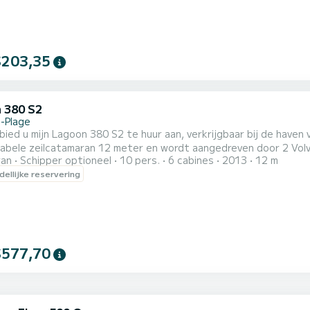
$203,35
 380 S2
-Plage
abele zeilcatamaran 12 meter en wordt aangedreven door 2 Vol
ran
Schipper optioneel
10 pers.
6 cabines
2013
12 m
kkelijkt de landing op de stranden. Met 4 dubbele hutten en 2 
ellijke reservering
 Zeer goed uitgerust voor navigatie op zee, het heeft een complete keuken en 
t m...
$577,70