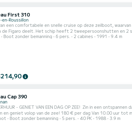
au First 310
-en-Roussillon
an een comfortabele en snelle cruise op deze zeilboot, waarvan h
eft 2 tweepersoonshutten en 2 slaapplaatsen in de salon, evenals een badkamer met
Boot zonder bemanning
6 pers.
2 cabines
1991
9.4 m
douche. We kunnen u tegen een toeslag een elektrische bijboot en 2 
$214,90
au Cap 390
gnan
T VAN EEN DAG OP ZEE! ️ Zin in een ontspannen dag met familie of vrienden? Huur onze boot voor 5
n de zee! 180 € per dag Van 10.00 uur tot middernacht plus 20 € voor benzine. Verplicht vaarbewijs
oot
Boot zonder bemanning
5 pers.
40 PK
1988
3.9 m
 Bij 5 verhuringen is de 6de dag gratis! Of het nu gaat om een boottocht, vissen, picknicken op zee of gewoon
om even te