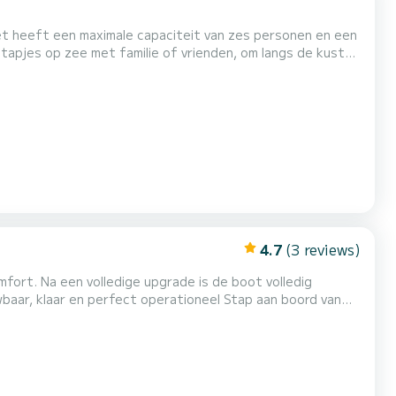
het heeft een maximale capaciteit van zes personen en een
t, een groot
aadpunt, duikuitrusting. Op verzoek is het mogel...
4.7
(3 reviews)
lop van de zee te genieten in comfortabele en veilige
omstandigheden. Uniek model in Frankrijk in deze configuratie gelijk aan een zeilboot van 14m met een leefruimte gr...