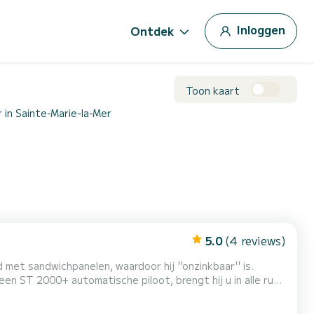
Inloggen
Ontdek
Toon kaart
in Sainte-Marie-la-Mer
5.0
(4 reviews)
et sandwichpanelen, waardoor hij ''onzinkbaar'' is.
en ST 2000+ automatische piloot, brengt hij u in alle rust
n autonomiewerkzaamheden zijn uitgevoerd in 2023 en 2024.