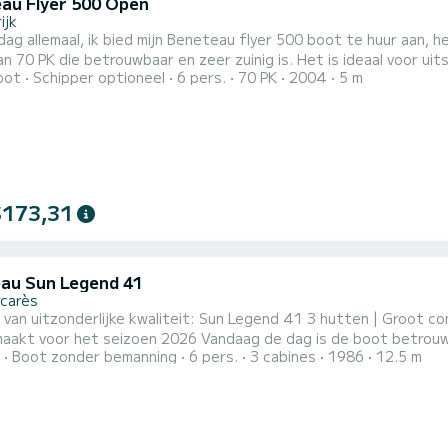
au Flyer 500 Open
ijk
g allemaal, ik bied mijn Beneteau flyer 500 boot te huur aan, 
etrouwbaar en zeer zuinig is. Het is ideaal voor uitstapjes op zee met familie of vrienden, om langs de kust
oot
Schipper optioneel
6 pers.
70 PK
2004
5 m
toegankelijke baaien te bereiken die alleen per boot bereikbaar zijn. De boot heeft een zonneten
, een tafel om te picknicken of een aperitief te nemen, USB-opl
$173,31
au Sun Legend 41
rcarès
 kwaliteit: Sun Legend 41 3 hutten | Groot comfort. Na een volledige upgrade is de boot volledig
en 2026 Vandaag de dag is de boot betrouwbaar, klaar en perfect operationeel Stap aan boord van
Boot zonder bemanning
6 pers.
3 cabines
1986
12.5 m
htige Sun Legend 41, een unieke en ruime zeilboot, ideaal om vo