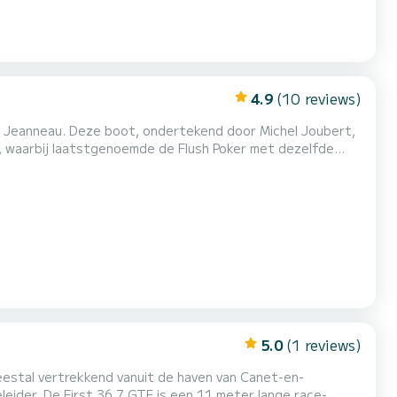
4.9
(10 reviews)
 Jeanneau. Deze boot, ondertekend door Michel Joubert,
, waarbij laatstgenoemde de Flush Poker met dezelfde
ngria, is de Poker een eenvoudige en snelle boot,
st
5.0
(1 reviews)
eestal vertrekkend vanuit de haven van Canet-en-