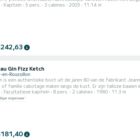
Kapitein
5 pers.
3 cabines
2003
11.14 m
 veilig, comfortabel en snel bij alle koersen, ideaal voor 5 perso
(= categorie A) Een betrouwbare keuze voor verhuur, deze zeilboo
$242,63
au Gin Fizz Ketch
-en-Roussillon
 is een authentieke boot uit de jaren 80 van de fabrikant Jeann
 of familie cabotage maken langs de kust. Er zijn talloze baaien 
Facultatieve kapitein
8 pers.
2 cabines
1980
11.3 m
n zwemmen. Deze bewapende offshore-boot is uitgerust met alles
ige eigenaar
omaat, EPIRB-baken, reddingsvesten, bijboot met motor zijn aan 
$181,40