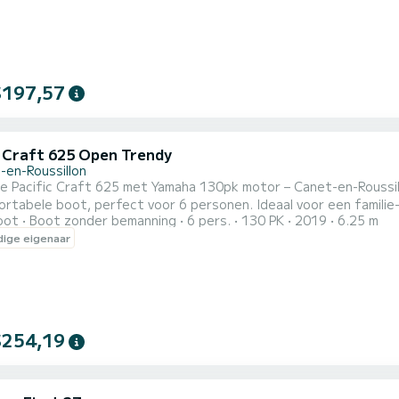
$197,57
c Craft 625 Open Trendy
-en-Roussillon
ific Craft 625 met Yamaha 130pk motor – Canet-en-Roussillon Geniet van een dag op zee aan boord van deze
, perfect voor 6 personen. Ideaal voor een familie-uitje, een dag met vrienden, een kustwandeling of een
oot
Boot zonder bemanning
6 pers.
130 PK
2019
6.25 m
onnebaden of
ige eigenaar
$254,19