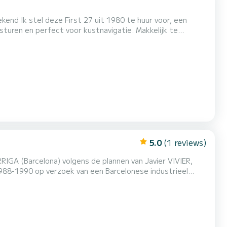
 voor, een
en perfect voor kustnavigatie. Makkelijk te
 een weekend op zee of een korte cruise met vrienden of
aciteit aan boord: tot 5 personen - Zeilboot met ac...
5.0
(1 reviews)
IGA (Barcelona) volgens de plannen van Javier VIVIER,
988-1990 op verzoek van een Barcelonese industrieel
2023-2024, wordt u aangeboden voor dag- of weekverhuur
ter hut voor maximaal 7 personen tijdens een verblijf en