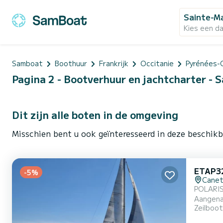
Sainte-Ma
Kies een d
Samboat
Boothuur
Frankrijk
Occitanie
Pyrénées-
Pagina 2 - Bootverhuur en jachtcharter - S
Dit zijn alle boten in de omgeving
Misschien bent u ook geïnteresseerd in deze beschikb
ETAP3
-5%
Canet
POLARIS 
Aangenaa
Zeilboot
naar de 
Motor- e