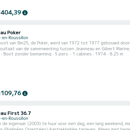
$404,39
au Poker
-en-Roussillon
lboot van 8m25, de Poker, werd van 1972 tot 1977 gebouwd door
resultaat van de samenwerking tussen Jeanneau en Gibert Marine
Boot zonder bemanning
5 pers.
1 cabines
1974
8.25 m
ft geproduceerd. Minder bekend dan zijn "kleine broertje" de Sa
abel in alle zee- en windomstandigheden. Betrouwbaar en robuu
$109,76
au First 36.7
-en-Roussillon
n de eigenaar (2003) te huur voor een dag, een lang weekend, m
es Orientales) Aantrekkelijke tarieven. Alleen met begeleider. De First 36.7 GTE is een 11 meter lange race-