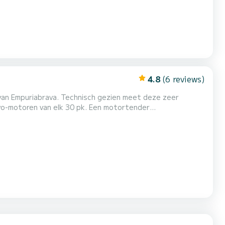
4.8
(6 reviews)
vo-motoren van elk 30 pk. Een motortender
enkele hutten is onze boot offshore goedgekeurd voor 10
2 badkamers. Voor meer informatie kunt