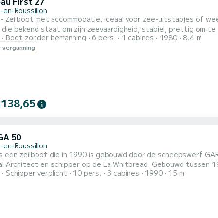
au First 27
-en-Roussillon
ilboot met accommodatie, ideaal voor zee-uitstapjes of weekend Ik stel deze First 27 uit 1980 te huur
die bekend staat om zijn zeevaardigheid, stabiel, prettig om te sturen 
Boot zonder bemanning
6 pers.
1 cabines
1980
8.4 m
 en comfortabel voor zijn grootte, ideaal voor een daguitstap,
 vergunning
familie. De boot - Model: First 27 - Jaar: 1980 - Lengte: 8,25 m - Cap
$138,65
GA 50
-en-Roussillon
s een zeilboot die in 1990 is gebouwd door de scheepswerf GARR
al Architect en schipper op de La Whitbread. Gebouwd tussen 1
Schipper verplicht
10 pers.
3 cabines
1990
15 m
isen waren: snelheid en comfort. Deze zeilboot, opgeknapt in 
anet en Roussillon. Voorzien van drie hutten, waaronder een mas
.