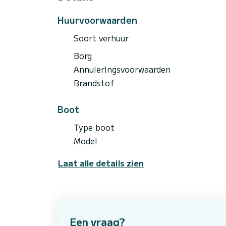
Tenders + speelgoed: WILLIAMS
WAKEBOARDS
Huurvoorwaarden
SLEEPS
WATERSKIS
Soort verhuur
VISUITRUSTING
SNORKELUITRUSTING
Borg
Annuleringsvoorwaarden
Brandstof
Boot
Type boot
Model
Laat alle details zien
Een vraag?