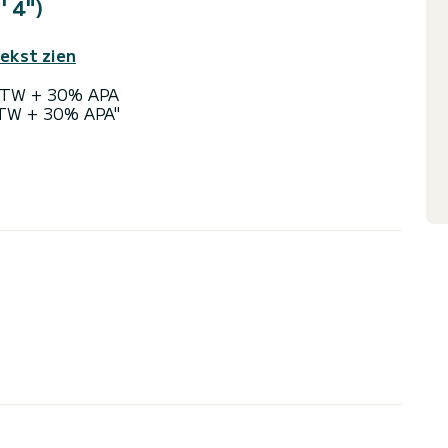
' 4")
tekst zien
 BTW + 30% APA
BTW + 30% APA"
n voor anker, stabilisatoren onderweg, WiFi-
n, 2 eenpersoonsbedden, 1 cabriolet
nvertible