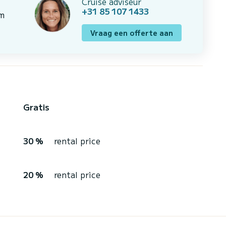
Cruise adviseur
+31 85 107 1433
om
Vraag een offerte aan
Gratis
30 %
rental price
20 %
rental price