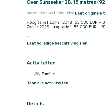
Over Sunseeker 28.15 metres (92
Laat originele 
Automatisch vertaalde tekst
Hoog tarief zomer 2018: 55.000 EUR +
Zomer 2018 Laag tarief: 55.000 EUR + 
SPECIFICATIES
Laat volledige beschrijving zien
Aantal bemanningsleden: 4
Vlag: Brits
Airconditioning, dekjacuzzi, stabilisatore
verbinding aan board
Activiteiten
UITRUSTING
Kruissnelheid: 20
Familie
Brandstofverbruik: 550 liter/uur
Toon alle activiteiten
ACCOMMODATIE
Cabineconfiguratie: 3 tweepersoonsbedde
Bed configuratie: 2 Queen, 2 Single, 1 Co
WATERSPORT
Details