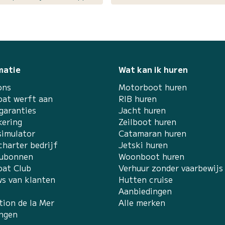
matie
Wat kan ik huren
ons
Motorboot huren
at werft aan
RIB huren
garanties
Jacht huren
kering
Zeilboot huren
simulator
Catamaran huren
charter bedrijf
Jetski huren
ubonnen
Woonboot huren
at Club
Verhuur zonder vaarbewijs
ws van klanten
Hutten cruise
Aanbiedingen
tion de la Mer
Alle merken
ingen