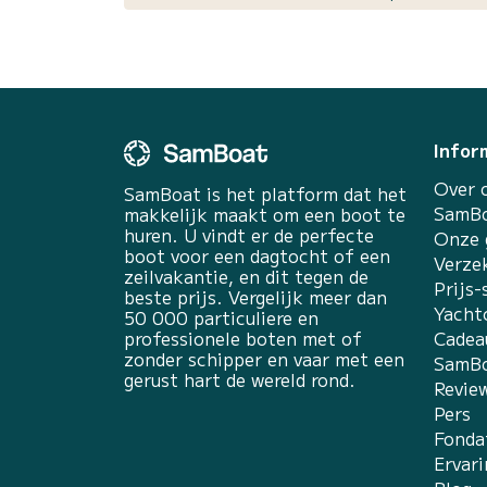
Infor
Over 
SamBoat is het platform dat het
SamBo
makkelijk maakt om een boot te
huren. U vindt er de perfecte
Onze 
boot voor een dagtocht of een
Verze
zeilvakantie, en dit tegen de
Prijs-
beste prijs. Vergelijk meer dan
Yacht
50 000 particuliere en
professionele boten met of
Cadea
zonder schipper en vaar met een
SamBo
gerust hart de wereld rond.
Revie
Pers
Fonda
Ervar