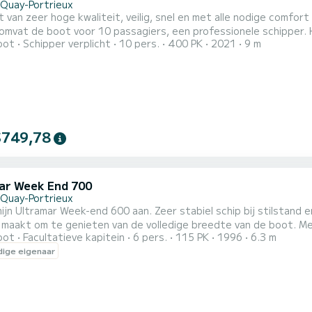
-Quay-Portrieux
 van zeer hoge kwaliteit, veilig, snel en met alle nodige comfort 
omvat de boot voor 10 passagiers, een professionele schipper. H
oot
Schipper verplicht
10 pers.
400 PK
2021
9 m
er.
$749,78
ar Week End 700
-Quay-Portrieux
mijn Ultramar Week-end 600 aan. Zeer stabiel schip bij stilstand e
 maakt om te genieten van de volledige breedte van de boot. Met
oot
Facultatieve kapitein
6 pers.
115 PK
1996
6.3 m
vlotten niet nodig. Door zijn ontwerp is deze boot veilig. Ideaal 
ige eigenaar
 herbergen, maar is ideaal voor 4 personen. Hij is in perfecte s