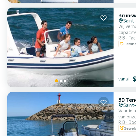
Brunsw
Saint
Wij verh
capacite
RIB
Fac
talrijke opbe
Flexib
naar Bré
vanaf
3D Ten
Saint
Vaar in
van onze
RIB
Boo
perfect 
Geweld
Gwin-Zég