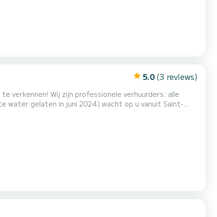
5.0
(3 reviews)
e verkennen! Wij zijn professionele verhuurders: alle
e water gelaten in juni 2024) wacht op u vanuit Saint-
tspannend uitje of een visavontuur, het past zich aan
comfort voor maximaal 10 personen aan boord. De 115 pk