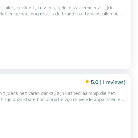
(toilet, koelkast, kussens, geluidssysteem enz... )|de
et enige wat nog rest is de brandstoftank bijvullen bij
5.0
(1 reviews)
n tijdens het varen dankzij zijn kathedraalromp die het
 zijn onzinkbare homologatie zijn drijvende apparaten en
voor vissen of een uitje met het gezin. Hij kan tot 6
taat. Elk seizoen onderhouden door een pro...