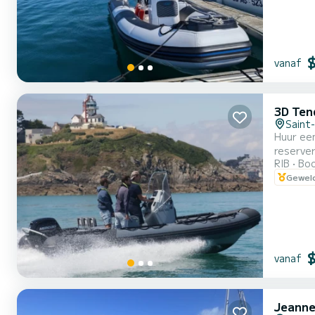
vanaf
3D Ten
Saint
Huur een
reserver
RIB
Boo
Quay-Po
Geweld
aan al u
m...
vanaf
Jeanne