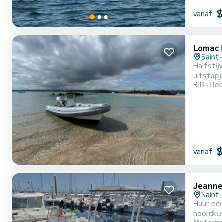
vanaf
Lomac 
Saint
Halfstij
uitstapj
RIB
Boo
vanaf
Jeanne
Saint
Huur een 
noordkus