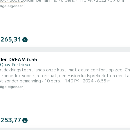
oot
Boot zonder bemanning
6 pers.
115 PK
2022
5.48 m
van deze Cap Camarat 5.50 CC S2 is alles ontworpen voor een geslaagde dag (of een halve
ige eigenaar
en responsieve Yamaha 115 pk motor, een T-top om u te besche
o...
$265,31
der DREAM 6.55
-Quay-Portrieux
ntdekkingstocht langs onze kust, met extra comfort op zee! Ch
 zonnedek voor zijn formaat, een Fusion luidsprekerkit en een t
t zonder bemanning
10 pers.
140 PK
2024
6.55 m
rtabel te kunnen picknicken of aperitieven. Dit is de meest vee
ige eigenaar
ht maken of verschillende watersporten beoefenen. Als optie k
...
$253,77