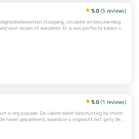
5.0
(5 reviews)
veiligheidselementen (toegang, circulatie en bescherming
eid voor vissen of wandelen. Er is een perfecte balans van
boot is een ideale ontwerp voor een uitje op zee met fami...
5.0
(1 reviews)
ot is erg populair. De cabine biedt beschutting bij storm.
 de haven geparkeerd, waardoor u ongeacht het getij de
elpen de boot te “temmen”.