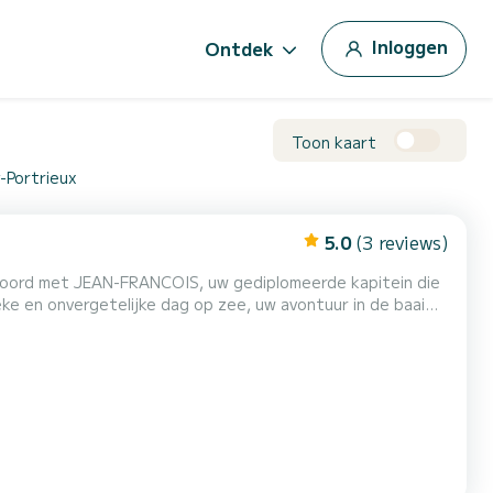
Inloggen
Ontdek
Toon kaart
-Portrieux
5.0
(3 reviews)
 boord met JEAN-FRANCOIS, uw gediplomeerde kapitein die
eke en onvergetelijke dag op zee, uw avontuur in de baai
men mogelijk. Trollingvissen. Manoeuvreren in...