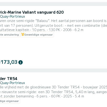
ick-Marine Valiant vanguard 620
-Quay-Portrieux
uren onze semi-rigide "Balaou". Het aantal personen aan boord 
it van 17 personen). Uitgeruste boot: - met een combinatie (die
ultatieve kapitein
10 pers.
130 PK
2006
6.2 m
rgkisten. - vaste brandstoftank met een capaciteit van 110 liter. De boot is perfect geschikt voor een
ele annulering
Geweldige eigenaar
hat, maar denk ook aan de eilanden van Saint-Quay (6 minuten van
$173,03
der TR54
-Quay-Portrieux
 alle vrijheid met de gloednieuwe 3D Tender TR54 - bouwjaar 20
 nieuwste semi-rigide: een 3D Tender TR54, 5,40 m lang, aanged
t zonder bemanning
6 pers.
60 PK
2025
5.4 m
voor een dagje uit of een halve dag, met familie of vrienden. Ga 
ige eigenaar
al, of gooi het anker uit bij Bréhat voor een zwem- of vispauze.