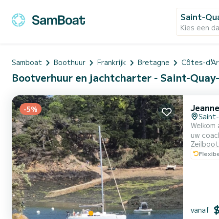
Saint-Qu
Kies een d
Samboat
Boothuur
Frankrijk
Bretagne
Côtes-d'A
Bootverhuur en jachtcharter - Saint-Quay-
Jeanne
-5%
Saint
Welkom 
uw coach
Zeilboot
van Saint Brieuc! Kom kennismaken met zeilen en ontdek de ba
Flexib
te leren
vanaf