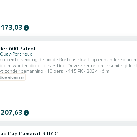
$173,03
der 600 Patrol
-Quay-Portrieux
 recente semi-rigide om de Bretonse kust op een andere manier t
ingen worden direct bevestigd. Deze zeer recente semi-rigide (t
t zonder bemanning
10 pers.
115 PK
2024
6 m
rtrieux voor een ontspannen zeetocht. Of het nu gaat om een on
ige eigenaar
w wensen. Met zijn vlakke vloer en ruim dek biedt het optimaal 
$207,63
au Cap Camarat 9.0 CC