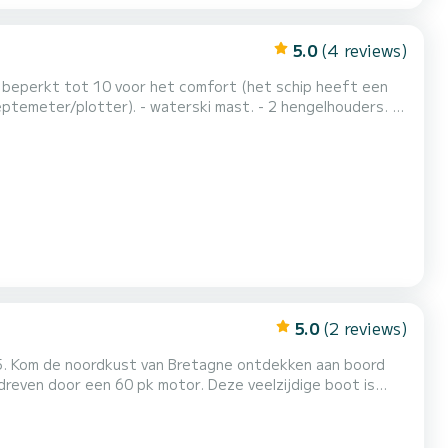
5.0
(4 reviews)
is beperkt tot 10 voor het comfort (het schip heeft een
ptemeter/plotter). - waterski mast. - 2 hengelhouders. -
 uitstapje
 de haven) die bij laag water prachtige zwem- e...
5.0
(2 reviews)
25. Kom de noordkust van Bretagne ontdekken aan boord
reven door een 60 pk motor. Deze veelzijdige boot is
de kliffen van Plouha verkennen, picknicken in de baai van
 Dankzij de Garmin GPS en Navionics kaarten kunt u...