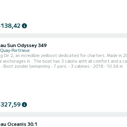
$138,42
au Sun Odyssey 349
-Quay-Portrieux
 Dir 2, an incredible zeilboot dedicated for charters. Made in 
bins with all comfort and a capacity of 6 people. With an overall length of 10 meters, it
Boot zonder bemanning
7 pers.
3 cabines
2018
10.34 m
r best ally to spend an exceptional vacation on the water in the surroundings of Dit Sun Od
toilet met douche. Deze boot is uitgerust met een Full batte...
$327,59
au Oceanis 30.1