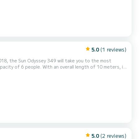
5.0
(1 reviews)
2018, the Sun Odyssey 349 will take you to the most
yssey 349 is uitgerust met1
5.0
(2 reviews)