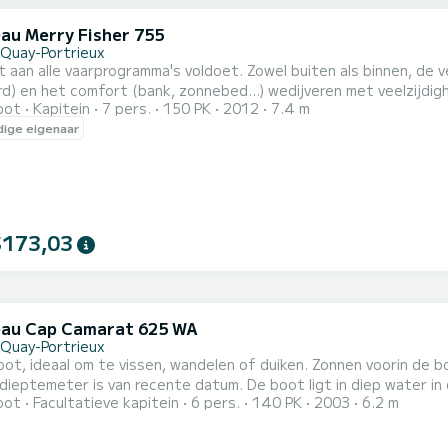
au Merry Fisher 755
-Quay-Portrieux
 aan alle vaarprogramma's voldoet. Zowel buiten als binnen, de 
d) en het comfort (bank, zonnebed...) wedijveren met veelzijdigh
oot
Kapitein
7 pers.
150 PK
2012
7.4 m
eid, maar u
ige eigenaar
bent degene die het roer in handen heeft. Deze 
$173,03
au Cap Camarat 625 WA
-Quay-Portrieux
oot, ideaal om te vissen, wandelen of duiken. Zonnen voorin de bo
ieptemeter is van recente datum. De boot ligt in diep water in
oot
Facultatieve kapitein
6 pers.
140 PK
2003
6.2 m
unt. Ik zal aan het begin van de reis de leiding nemen om u te h