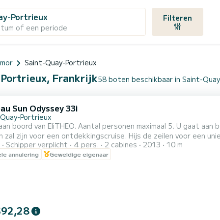
ay-Portrieux
Filteren
atum of een periode
rmor
Saint-Quay-Portrieux
Portrieux, Frankrijk
58 boten beschikbaar in Saint-Quay
au Sun Odyssey 33i
-Quay-Portrieux
aan boord van EliTHEO. Aantal personen maximaal 5. U gaat aan
 zal zijn voor een ontdekkingscruise. Hijs de zeilen voor een uni
Schipper verplicht
4 pers.
2 cabines
2013
10 m
ai van Saint Brieuc. Uitstap: Vanaf 140 euro Ontdekkingstocht om
ele annulering
Geweldige eigenaar
 zeilen. Pleziervaart met mogelijkheid om aan boord te eten. Zwem
$92,28