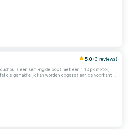
rmen tegen de zon of een regenbui, een groot zonnedek
5.0
(3 reviews)
ouchou is een semi-rigide boot met een 140 pk motor,
afel die gemakkelijk kan worden opgezet aan de voorkant
lzijdige boot in ons assortiment: u kunt gaan vissen, een
unt u reserveren: waterskiën, wakeboarden, een