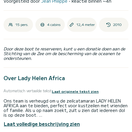
Voorgesteld door
Jean Philippe
- Reactie binnen ~4h
15 pers.
4 cabins
12,4 meter
2010
Door deze boot te reserveren, kunt u een donatie doen aan de
Stichting van de Zee om de bescherming van de oceanen te
ondersteunen.
Over Lady Helen Africa
Automatisch vertaalde tekst
Laat originele tekst zien
Ons team is verheugd om u de zeilcatamaran LADY HELEN
AFRICA aan te bieden, perfect voor kustzeilen met vrienden
of familie. Als u op naam zoekt, zult u zien dat iedereen dol
is op deze boot.
Laat volledige beschrijving zien
EXTRA VERPLICHT TE BETALEN TER PLAATSE in contanten
SCHIPPER = 350€/D