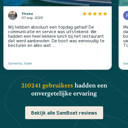
Phebe
07 aug. 2026
Wij hebben absoluut een topdag gehad! De
Me
communicatie en service was uitstekend. We
da
hadden een heel lekkere lunch bij het restaurant
bo
dat werd aanbevolen. De boot was eenvoudig te
va
besturen en alles wat ...
Ti
Sorrento, Italië
San
210241 gebruikers
hadden een
onvergetelijke ervaring
Bekijk alle SamBoat reviews