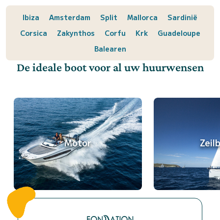
Ibiza
Amsterdam
Split
Mallorca
Sardinië
Corsica
Zakynthos
Corfu
Krk
Guadeloupe
Balearen
De ideale boot voor al uw huurwensen
Motor
Zeil