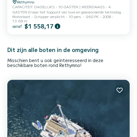
Rethymno
CAPACITEIT: DAGELIJKS - 10 GASTEN | MEERDAAGS - 4
GASTEN Ervaar het toppunt van luxe en geavanceerde technologie
Motorboot
Schipper verplicht
10 pers.
960 PK
2008
aan boord van de Beneteau Antares 13.80 motorboot. Perfect voor
13.68 m
dagelijkse uitstapjes of meerdaagse avonturen naar de Griekse
$1 558,17
vanaf
eilanden, dit schip biedt een ongeëvenaarde mix van stijl, comfort
en innovatie. De Beneteau Antares 13.80 biedt plaats aan
maximaal 10 gasten voor dagtochten en 4 gasten voor
overnachtingen. Ontdek de adembenemende schoonheid van Kreta
Dit zijn alle boten in de omgeving
en de verborgen pare...
Misschien bent u ook geïnteresseerd in deze
beschikbare boten rond Rethymno!