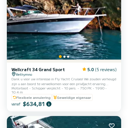
Wellcraft 34 Grand Sport
5.0
(5 reviews)
Rethymno
Dank u voor uw interesse in Fly Yacht Cruises! We zouden verheugd
zijn u aan boord te verwelkomen voor een privéjacht ervaring
Motorboot
Schipper verplicht
10 pers.
750 PK
1990
vertrekkend vanuit de jachthaven van Rethymno, ontworpen voor
10.4 m
ontspanning en verkenning. Ontdek de verborgen plekken van
Flexibele annulering
Geweldige eigenaar
Kreta, de authentieke kustlijn, indrukwekkende zeegrotten
$634,81
(toegankelijk om binnen te zwemmen) en kristalheldere wateren -
vanaf
velen alleen toegankelijk per zee - met verfrissende zwemstops
onderweg. Afhankelijk van uw geselecteerde ervaring, kan uw
cruise...