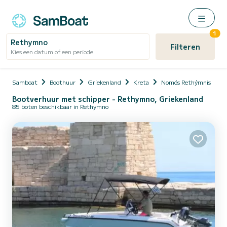
1
Rethymno
Filteren
Kies een datum of een periode
Samboat
Boothuur
Griekenland
Kreta
Nomós Rethýmnis
R
Bootverhuur met schipper - Rethymno, Griekenland
85 boten beschikbaar in Rethymno