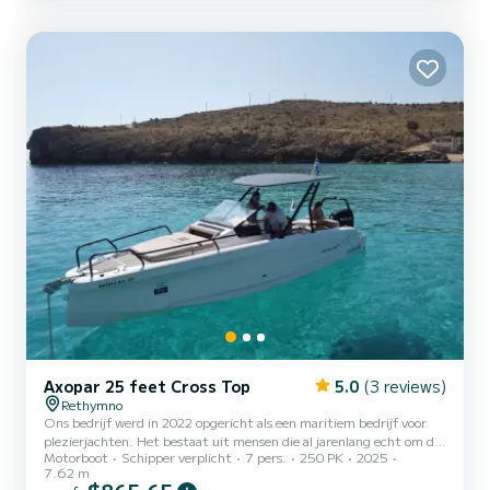
Axopar 25 feet Cross Top
5.0
(3 reviews)
Rethymno
Ons bedrijf werd in 2022 opgericht als een maritiem bedrijf voor
plezierjachten. Het bestaat uit mensen die al jarenlang echt om de
Motorboot
Schipper verplicht
7 pers.
250 PK
2025
Kretenzische zeeën geven en die ook bekend zijn met hun
7.62 m
schoonheid en hun geheimen. Inbegrepen: - bestaat uit een