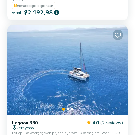
de flybridge, een groot zonnedek en meerdere loungegebieden,
Geweldige eigenaar
perfect om te ontspannen en te socializen. Ideaal voor dagtochten,
$2 192,98
combineert deze catamaran stabiliteit met stijl, waardoor hij
vanaf
perfect is om kustlijnen en verborgen baaien te verkennen. Geniet
van de open, luchtige ruimtes en naadloze overgang van bi...
Lagoon 380
4.0
(2 reviews)
Rethymno
Let op: De weergegeven prijzen zijn tot 10 passagiers. Voor 11-20