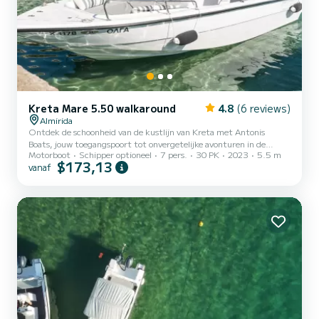
Kreta Mare 5.50 walkaround
4.8
(6 reviews)
Almirida
Ontdek de schoonheid van de kustlijn van Kreta met Antonis
Boats, jouw toegangspoort tot onvergetelijke avonturen in de
Motorboot
Schipper optioneel
7 pers.
30 PK
2023
5.5 m
pittoreske haven van Almyrida. Huur een van onze betrouwbare en
$173,13
vanaf
comfortabele boten en hijs de zeilen om de prachtige Souda-baai te
verkennen, een historische en schilderachtige bestemming die
bekend staat om zijn kristalheldere wateren, verborgen stranden
en charmante vissersdorpjes. Waarom Kiezen voor Antonis Boats?
Geen Vergunning Vereist: Perfect voor beginners en ervaren ze...