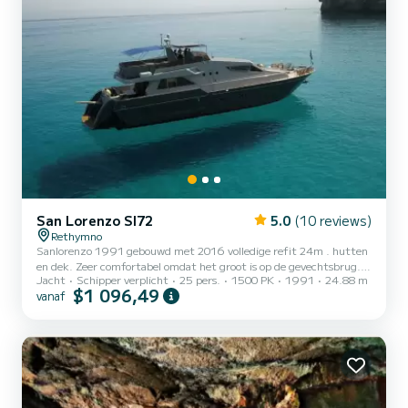
San Lorenzo SI72
5.0
(10 reviews)
Rethymno
Sanlorenzo 1991 gebouwd met 2016 volledige refit 24m . hutten
en dek. Zeer comfortabel omdat het groot is op de gevechtsbrug.
Jacht
Schipper verplicht
25 pers.
1500 PK
1991
24.88 m
Ten minste 10 mensen kunnen zeer comfortabel slapen en 2
$1 096,49
vanaf
kinderen. Bluetooth, geluidssysteem, ps4, smart tv en vele
accessoires voor een geweldige vakantie op zee. Met een jacht,
komt de bemanning en chef-kok, dus we kunnen al uw wensen van
de meeste Gourmet recepten maken.