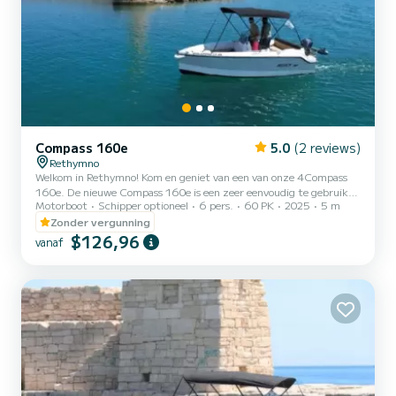
Compass 160e
5.0
(2 reviews)
Rethymno
Welkom in Rethymno! Kom en geniet van een van onze 4Compass
160e. De nieuwe Compass 160e is een zeer eenvoudig te gebruiken
Motorboot
Schipper optioneel
6 pers.
60 PK
2025
5 m
instapmodel boot gebouwd volgens de nieuwste Compass
bootnormen met gemak van fabricage en modern ergonomisch
Zonder vergunning
ontwerp. De romp is zeer efficiënt, biedt de perfecte set-up voor
$126,96
vanaf
kleine motoren en elektrische motoren, evenals een moeiteloze rit
voor jonge watersporters. Met diepe boorden en een prachtige
vriendelijke deklay-out voel je je ontspannen en veilig bij elk weer.
Mog...